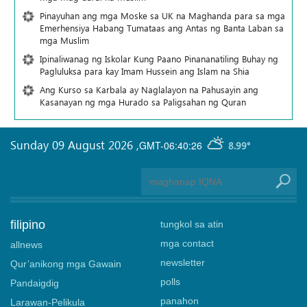
Pinayuhan ang mga Moske sa UK na Maghanda para sa mga
Emerhensiya Habang Tumataas ang Antas ng Banta Laban sa
mga Muslim
Ipinaliwanag ng Iskolar Kung Paano Pinananatiling Buhay ng
Pagluluksa para kay Imam Hussein ang Islam na Shia
Ang Kurso sa Karbala ay Naglalayon na Pahusayin ang
Kasanayan ng mga Hurado sa Paligsahan ng Quran
Sunday 09 August 2026
,
GMT-06:40:26
8.99°
filipino
tungkol sa atin
mga contact
allnews
newsletter
Qur’anikong mga Gawain
polls
Pandaigdig
panahon
Larawan-Pelikula