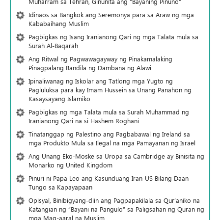
Muharram sa Tehran, Ginunita ang “Bayaning Pinuno”
Idinaos sa Bangkok ang Seremonya para sa Araw ng mga
Kababaihang Muslim
Pagbigkas ng Isang Iranianong Qari ng mga Talata mula sa
Surah Al-Baqarah
Ang Ritwal ng Pagwawagayway ng Pinakamalaking
Pinagpalang Bandila ng Dambana ng Alawi
Ipinaliwanag ng Iskolar ang Tatlong mga Yugto ng
Pagluluksa para kay Imam Hussein sa Unang Panahon ng
Kasaysayang Islamiko
Pagbigkas ng mga Talata mula sa Surah Muhammad ng
Iranianong Qari na si Hashem Roghani
Tinatanggap ng Palestino ang Pagbabawal ng Ireland sa
mga Produkto Mula sa Ilegal na mga Pamayanan ng Israel
Ang Unang Eko-Moske sa Uropa sa Cambridge ay Binisita ng
Monarko ng United Kingdom
Pinuri ni Papa Leo ang Kasunduang Iran-US Bilang Daan
Tungo sa Kapayapaan
Opisyal, Binibigyang-diin ang Pagpapakilala sa Qur’aniko na
Katangian ng “Bayani na Pangulo” sa Paligsahan ng Quran ng
mga Mag-aaral na Muslim