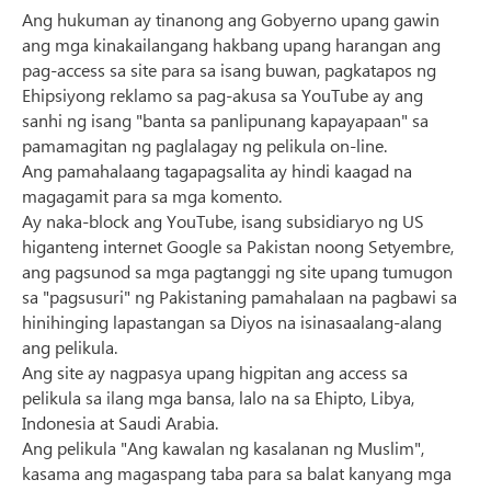
Ang hukuman ay tinanong ang Gobyerno upang gawin
ang mga kinakailangang hakbang upang harangan ang
pag-access sa site para sa isang buwan, pagkatapos ng
Ehipsiyong reklamo sa pag-akusa sa YouTube ay ang
sanhi ng isang "banta sa panlipunang kapayapaan" sa
pamamagitan ng paglalagay ng pelikula on-line.
Ang pamahalaang tagapagsalita ay hindi kaagad na
magagamit para sa mga komento.
Ay naka-block ang YouTube, isang subsidiaryo ng US
higanteng internet Google sa Pakistan noong Setyembre,
ang pagsunod sa mga pagtanggi ng site upang tumugon
sa "pagsusuri" ng Pakistaning pamahalaan na pagbawi sa
hinihinging lapastangan sa Diyos na isinasaalang-alang
ang pelikula.
Ang site ay nagpasya upang higpitan ang access sa
pelikula sa ilang mga bansa, lalo na sa Ehipto, Libya,
Indonesia at Saudi Arabia.
Ang pelikula "Ang kawalan ng kasalanan ng Muslim",
kasama ang magaspang taba para sa balat kanyang mga