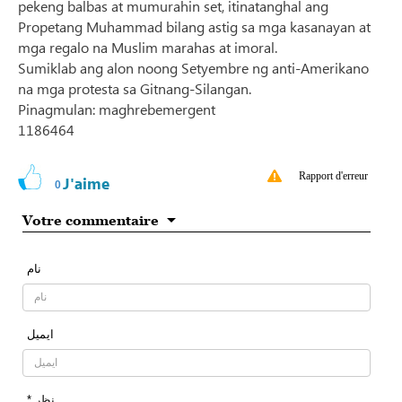
pekeng balbas at mumurahin set, itinatanghal ang
Propetang Muhammad bilang astig sa mga kasanayan at
mga regalo na Muslim marahas at imoral.
Sumiklab ang alon noong Setyembre ng anti-Amerikano
na mga protesta sa Gitnang-Silangan.
Pinagmulan: maghrebemergent
1186464
Rapport d'erreur
J'aime
0
Votre commentaire
نام
ایمیل
* نظر