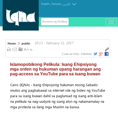
.
.
English
Français
فارسی
Bersiyon ng Desktop
باز
و
سته
ردن
10:13 - February 11, 2017
منو
Home
public
2494446
Code de l'info:
Islamopobikong Pelikula: Isang Ehipsiyong
mga orden ng hukuman upang harangan ang
pag-access sa YouTube para sa isang buwan
Cairo (IQNA) - Isang Ehipsiyong hukuman noong Sabado
iniutos ang pagbabawal sa internet site ng bideo ng YouTube
para sa isang buwan dahil sa paglunsad ng isang anti-Islam
na pelikula na nag-uudyok ng isang alon ng nakamamatay na
mga protesta sa ilang mga Muslim na bansa.