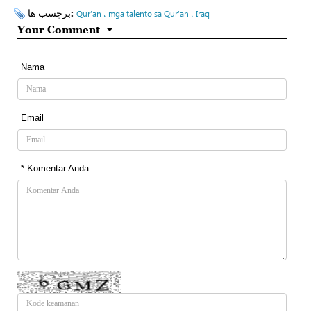
برچسب ها:
Qur’an ، mga talento sa Qur’an ، Iraq
Your Comment
Nama
Email
* Komentar Anda