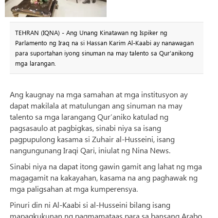
TEHRAN (IQNA) - Ang Unang Kinatawan ng Ispiker ng
Parlamento ng Iraq na si Hassan Karim Al-Kaabi ay nanawagan
para suportahan iyong sinuman na may talento sa Qur’anikong
mga larangan.
Ang kaugnay na mga samahan at mga institusyon ay
dapat makilala at matulungan ang sinuman na may
talento sa mga larangang Qur’aniko katulad ng
pagsasaulo at pagbigkas, sinabi niya sa isang
pagpupulong kasama si Zuhair al-Husseini, isang
nangungunang Iraqi Qari, iniulat ng Nina News.
Sinabi niya na dapat itong gawin gamit ang lahat ng mga
magagamit na kakayahan, kasama na ang paghawak ng
mga paligsahan at mga kumperensya.
Pinuri din ni Al-Kaabi si al-Husseini bilang isang
mapagkukunan ng pagmamataas para sa bansang Arabo.