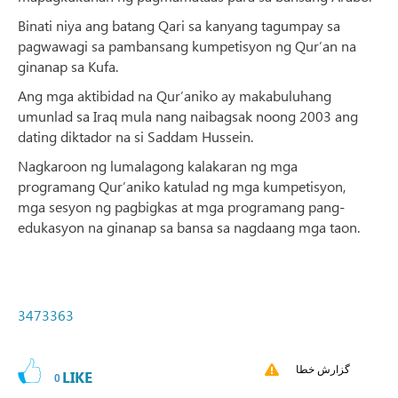
Binati niya ang batang Qari sa kanyang tagumpay sa
pagwawagi sa pambansang kumpetisyon ng Qur’an na
ginanap sa Kufa.
Ang mga aktibidad na Qur’aniko ay makabuluhang
umunlad sa Iraq mula nang naibagsak noong 2003 ang
dating diktador na si Saddam Hussein.
Nagkaroon ng lumalagong kalakaran ng mga
programang Qur’aniko katulad ng mga kumpetisyon,
mga sesyon ng pagbigkas at mga programang pang-
edukasyon na ginanap sa bansa sa nagdaang mga taon.
3473363
گزارش خطا
LIKE
0