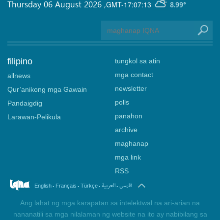
Thursday 06 August 2026
,
GMT-17:07:13
8.99°
filipino
tungkol sa atin
mga contact
allnews
newsletter
Qur’anikong mga Gawain
polls
Pandaigdig
panahon
Larawan-Pelikula
archive
maghanap
mga link
RSS
.
.
.
.
فارسی
العربیة
English
Français
Türkçe
Ang lahat ng mga karapatan sa intelektwal na ari-arian na
nananatili sa mga nilalaman ng website na ito ay nabibilang sa