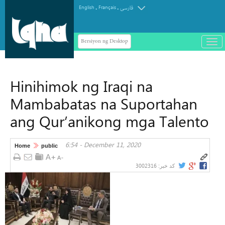
.
.
English
Français
فارسی
Bersiyon ng Desktop
باز
و
سته
ردن
Hinihimok ng Iraqi na
منو
Mambabatas na Suportahan
ang Qur’anikong mga Talento
6:54 - December 11, 2020
Home
public
3002316
کد خبر: