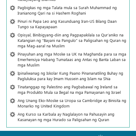
Pagbigkas ng mga Talata mula sa Surah Muhammad ng
Iranianong Qari na si Hashem Roghani
Pinuri ni Papa Leo ang Kasunduang Iran-US Bilang Daan
Tungo sa Kapayapaan
Opisyal, Binibigyang-diin ang Pagpapakilala sa Qur’aniko na
Katangian ng “Bayani na Pangulo” sa Paligsahan ng Quran ng
mga Mag-aaral na Muslim
Pinayuhan ang mga Moske sa UK na Maghanda para sa mga
Emerhensiya Habang Tumataas ang Antas ng Banta Laban sa
mga Muslim
Ipinaliwanag ng Iskolar Kung Paano Pinananatiling Buhay ng
Pagluluksa para kay Imam Hussein ang Islam na Shia
Tinatanggap ng Palestino ang Pagbabawal ng Ireland sa
mga Produkto Mula sa Ilegal na mga Pamayanan ng Israel
Ang Unang Eko-Moske sa Uropa sa Cambridge ay Binisita ng
Monarko ng United Kingdom
Ang Kurso sa Karbala ay Naglalayon na Pahusayin ang
Kasanayan ng mga Hurado sa Paligsahan ng Quran