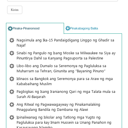
Pinaka-Pinanonood
Pinakabagong Balita
Nagsimula ang Ika-15 Pandaigdigang Linggo ng Ghadir sa
Najaf
Sinabi ng Pangulo ng Isang Moske sa Milwaukee na Siya ay
Pinuntirya Dahil sa Kanyang Pagsuporta sa Palestine
Libo-libo ang Dumalo sa Seremonya ng Pagluluksa sa
Muharram sa Tehran, Ginunita ang “Bayaning Pinuno”
Idinaos sa Bangkok ang Seremonya para sa Araw ng mga
Kababaihang Muslim
Pagbigkas ng Isang Iranianong Qari ng mga Talata mula sa
Surah Al-Baqarah
Ang Ritwal ng Pagwawagayway ng Pinakamalaking
Pinagpalang Bandila ng Dambana ng Alawi
Ipinaliwanag ng Iskolar ang Tatlong mga Yugto ng
Pagluluksa para kay Imam Hussein sa Unang Panahon ng
Kasaysayang Islamiko