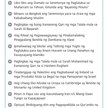
Libo-libo ang Dumalo sa Seremonya ng Pagluluksa sa
Muharram sa Tehran, Ginunita ang “Bayaning Pinuno”
Idinaos sa Bangkok ang Seremonya para sa Araw ng mga
Kababaihang Muslim
Pagbigkas ng Isang Iranianong Qari ng mga Talata mula sa
Surah Al-Baqarah
Ang Ritwal ng Pagwawagayway ng Pinakamalaking
Pinagpalang Bandila ng Dambana ng Alawi
Ipinaliwanag ng Iskolar ang Tatlong mga Yugto ng
Pagluluksa para kay Imam Hussein sa Unang Panahon ng
Kasaysayang Islamiko
Pagbigkas ng mga Talata mula sa Surah Muhammad ng
Iranianong Qari na si Hashem Roghani
Tinatanggap ng Palestino ang Pagbabawal ng Ireland sa
mga Produkto Mula sa Ilegal na mga Pamayanan ng Israel
Ang Unang Eko-Moske sa Uropa sa Cambridge ay Binisita ng
Monarko ng United Kingdom
Pinuri ni Papa Leo ang Kasunduang Iran-US Bilang Daan
Tungo sa Kapayapaan
Opisyal, Binibigyang-diin ang Pagpapakilala sa Qur’aniko na