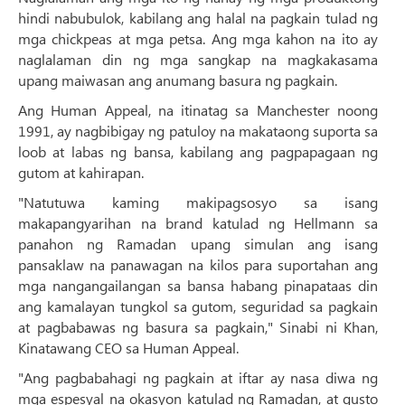
hindi nabubulok, kabilang ang halal na pagkain tulad ng
mga chickpeas at mga petsa. Ang mga kahon na ito ay
naglalaman din ng mga sangkap na magkakasama
upang maiwasan ang anumang basura ng pagkain.
Ang Human Appeal, na itinatag sa Manchester noong
1991, ay nagbibigay ng patuloy na makataong suporta sa
loob at labas ng bansa, kabilang ang pagpapagaan ng
gutom at kahirapan.
"Natutuwa kaming makipagsosyo sa isang
makapangyarihan na brand katulad ng Hellmann sa
panahon ng Ramadan upang simulan ang isang
pansaklaw na panawagan na kilos para suportahan ang
mga nangangailangan sa bansa habang pinapataas din
ang kamalayan tungkol sa gutom, seguridad sa pagkain
at pagbabawas ng basura sa pagkain," Sinabi ni Khan,
Kinatawang CEO sa Human Appeal.
"Ang pagbabahagi ng pagkain at iftar ay nasa diwa ng
mga espesyal na okasyon katulad ng Ramadan, at gusto