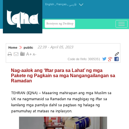
.
.
English
Français
فارسی
Bersiyon ng Desktop
باز
و
سته
ردن
22:39 - April 05, 2023
منو
Home
public
3005351
Code de l'info:
Nag-aalok ang ‘Iftar para sa Lahat’ ng mga
Pakete ng Pagkain sa mga Nangangailangan sa
Ramadan
TEHRAN (IQNA) – Maaaring mahirapan ang mga Muslim sa
UK na nagmamasid sa Ramadan na magbigay ng iftar sa
kanilang mga pamilya dahil sa pagtaas ng halaga ng
pamumuhay at mataas na inplasyon.