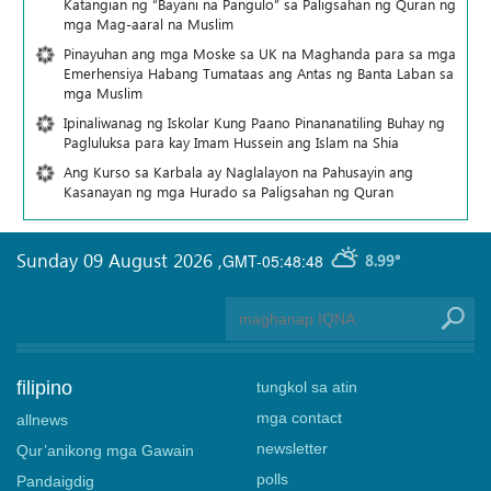
Katangian ng “Bayani na Pangulo” sa Paligsahan ng Quran ng
mga Mag-aaral na Muslim
Pinayuhan ang mga Moske sa UK na Maghanda para sa mga
Emerhensiya Habang Tumataas ang Antas ng Banta Laban sa
mga Muslim
Ipinaliwanag ng Iskolar Kung Paano Pinananatiling Buhay ng
Pagluluksa para kay Imam Hussein ang Islam na Shia
Ang Kurso sa Karbala ay Naglalayon na Pahusayin ang
Kasanayan ng mga Hurado sa Paligsahan ng Quran
Sunday 09 August 2026
,
GMT-05:48:48
8.99°
filipino
tungkol sa atin
mga contact
allnews
newsletter
Qur’anikong mga Gawain
polls
Pandaigdig