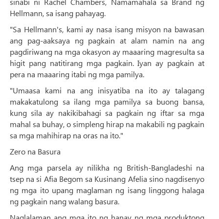
sinabi ni Rachel Chambers, Namamahala sa Brand ng
Hellmann, sa isang pahayag.
"Sa Hellmann's, kami ay nasa isang misyon na bawasan
ang pag-aaksaya ng pagkain at alam namin na ang
pagdiriwang na mga okasyon ay maaaring magresulta sa
higit pang natitirang mga pagkain. Iyan ay pagkain at
pera na maaaring itabi ng mga pamilya.
"Umaasa kami na ang inisyatiba na ito ay talagang
makakatulong sa ilang mga pamilya sa buong bansa,
kung sila ay nakikibahagi sa pagkain ng iftar sa mga
mahal sa buhay, o simpleng hirap na makabili ng pagkain
sa mga mahihirap na oras na ito."
Zero na Basura
Ang mga parsela ay nilikha ng British-Bangladeshi na
tsep na si Afia Begom sa Kusinang Afelia sino nagdisenyo
ng mga ito upang maglaman ng isang linggong halaga
ng pagkain nang walang basura.
Naglalaman ang mga ito ng hanay ng mga produktong