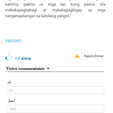
naming ipakita sa mga tao kung paano sila
makakapagbahagi at makakapagbigay sa mga
nangangailangan sa kanilang paligid."
3483060
Rapport d'erreur
J'aime
0
Votre commentaire
نام
ایمیل