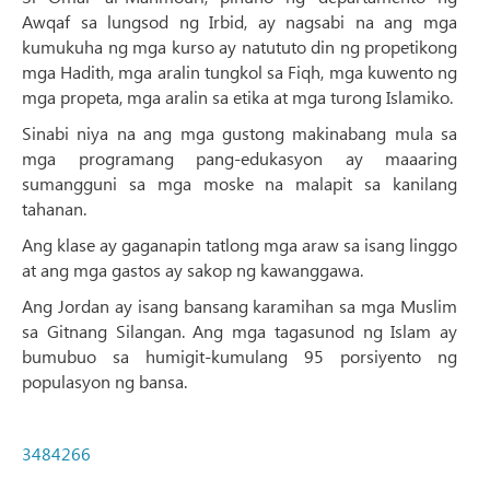
Awqaf sa lungsod ng Irbid, ay nagsabi na ang mga
kumukuha ng mga kurso ay natututo din ng propetikong
mga Hadith, mga aralin tungkol sa Fiqh, mga kuwento ng
mga propeta, mga aralin sa etika at mga turong Islamiko.
Sinabi niya na ang mga gustong makinabang mula sa
mga programang pang-edukasyon ay maaaring
sumangguni sa mga moske na malapit sa kanilang
tahanan.
Ang klase ay gaganapin tatlong mga araw sa isang linggo
at ang mga gastos ay sakop ng kawanggawa.
Ang Jordan ay isang bansang karamihan sa mga Muslim
sa Gitnang Silangan. Ang mga tagasunod ng Islam ay
bumubuo sa humigit-kumulang 95 porsiyento ng
populasyon ng bansa.
3484266