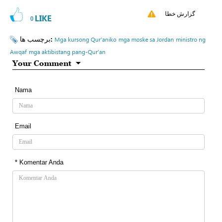
گزارش خطا
LIKE
0
برچسب ها:
Mga kursong Qur’aniko
mga moske sa Jordan
ministro ng
Awqaf
mga aktibistang pang-Qur’an
Your Comment
Nama
Email
* Komentar Anda