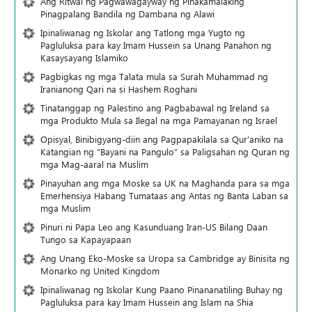
Ang Ritwal ng Pagwawagayway ng Pinakamalaking
Pinagpalang Bandila ng Dambana ng Alawi
Ipinaliwanag ng Iskolar ang Tatlong mga Yugto ng
Pagluluksa para kay Imam Hussein sa Unang Panahon ng
Kasaysayang Islamiko
Pagbigkas ng mga Talata mula sa Surah Muhammad ng
Iranianong Qari na si Hashem Roghani
Tinatanggap ng Palestino ang Pagbabawal ng Ireland sa
mga Produkto Mula sa Ilegal na mga Pamayanan ng Israel
Opisyal, Binibigyang-diin ang Pagpapakilala sa Qur’aniko na
Katangian ng “Bayani na Pangulo” sa Paligsahan ng Quran ng
mga Mag-aaral na Muslim
Pinayuhan ang mga Moske sa UK na Maghanda para sa mga
Emerhensiya Habang Tumataas ang Antas ng Banta Laban sa
mga Muslim
Pinuri ni Papa Leo ang Kasunduang Iran-US Bilang Daan
Tungo sa Kapayapaan
Ang Unang Eko-Moske sa Uropa sa Cambridge ay Binisita ng
Monarko ng United Kingdom
Ipinaliwanag ng Iskolar Kung Paano Pinananatiling Buhay ng
Pagluluksa para kay Imam Hussein ang Islam na Shia