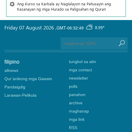
Ang Kurso sa Karbala ay Naglalayon na Pahusayin ang
Kasanayan ng mga Hurado sa Paligsahan ng Quran
Friday 07 August 2026
,
GMT-06:32:49
8.99°
filipino
tungkol sa atin
mga contact
allnews
newsletter
Qur’anikong mga Gawain
polls
Pandaigdig
panahon
Larawan-Pelikula
archive
maghanap
mga link
RSS