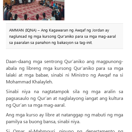
AMMAN (IQNA) – Ang Kagawaran ng Awqaf ng Jordan ay
naglunsad ng mga kursong Qur’aniko para sa mga mag-aaral
sa paaralan sa panahon ng bakasyon sa tag-init.
Daan-daang mga sentrong Qur’aniko ang magpunong-
abala ng libreng mga kursong Qur’aniko para sa mga
lalaki at mga babae, sinabi ni Ministro ng Awqaf na si
Mohammad Khalayleh.
Sinabi niya na nagtatampok sila ng mga aralin sa
pagsasaulo ng Qur’an at naglalayong iangat ang kultura
ng Qur’an sa mga mag-aaral.
Ang mga kurso ay libre at natanggap ng mabuti ng mga
pamilya sa buong bansa, sinabi niya.
Si Omar al-Mahmouri, pinuno ng departamento ng