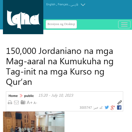
.
.
English
Français
فارسی
Bersiyon ng Desktop
باز
و
سته
ردن
150,000 Jordaniano na mga
منو
Mag-aaral na Kumukuha ng
Tag-init na mga Kurso ng
Qur’an
15:20 - July 10, 2023
Home
public
3005747
کد خبر: