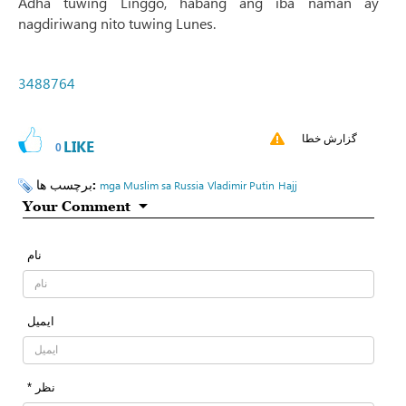
Adha tuwing Linggo, habang ang iba naman ay
nagdiriwang nito tuwing Lunes.
3488764
گزارش خطا
LIKE
0
برچسب ها:
mga Muslim sa Russia
Vladimir Putin
Hajj
Your Comment
نام
ایمیل
* نظر