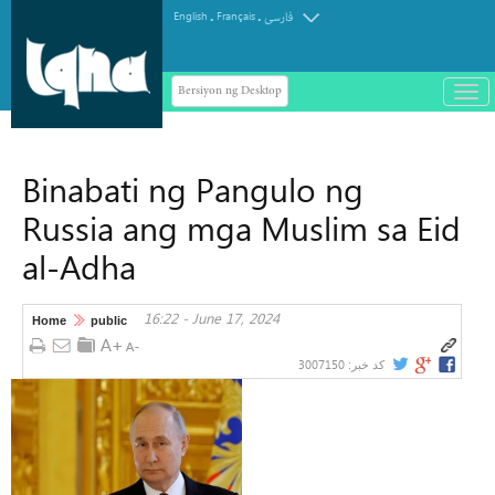
.
.
English
Français
فارسی
Bersiyon ng Desktop
باز
و
سته
ردن
Binabati ng Pangulo ng
منو
Russia ang mga Muslim sa Eid
al-Adha
16:22 - June 17, 2024
Home
public
3007150
کد خبر: