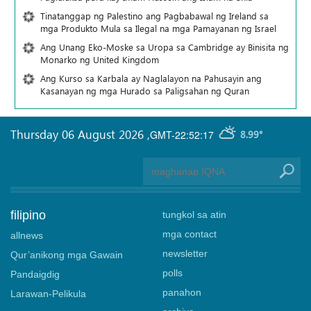
Tinatanggap ng Palestino ang Pagbabawal ng Ireland sa
mga Produkto Mula sa Ilegal na mga Pamayanan ng Israel
Ang Unang Eko-Moske sa Uropa sa Cambridge ay Binisita ng
Monarko ng United Kingdom
Ang Kurso sa Karbala ay Naglalayon na Pahusayin ang
Kasanayan ng mga Hurado sa Paligsahan ng Quran
Thursday 06 August 2026
,
GMT-22:52:17
8.99°
filipino
tungkol sa atin
mga contact
allnews
newsletter
Qur’anikong mga Gawain
polls
Pandaigdig
panahon
Larawan-Pelikula