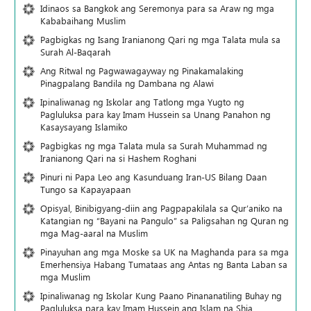
Idinaos sa Bangkok ang Seremonya para sa Araw ng mga
Kababaihang Muslim
Pagbigkas ng Isang Iranianong Qari ng mga Talata mula sa
Surah Al-Baqarah
Ang Ritwal ng Pagwawagayway ng Pinakamalaking
Pinagpalang Bandila ng Dambana ng Alawi
Ipinaliwanag ng Iskolar ang Tatlong mga Yugto ng
Pagluluksa para kay Imam Hussein sa Unang Panahon ng
Kasaysayang Islamiko
Pagbigkas ng mga Talata mula sa Surah Muhammad ng
Iranianong Qari na si Hashem Roghani
Pinuri ni Papa Leo ang Kasunduang Iran-US Bilang Daan
Tungo sa Kapayapaan
Opisyal, Binibigyang-diin ang Pagpapakilala sa Qur’aniko na
Katangian ng “Bayani na Pangulo” sa Paligsahan ng Quran ng
mga Mag-aaral na Muslim
Pinayuhan ang mga Moske sa UK na Maghanda para sa mga
Emerhensiya Habang Tumataas ang Antas ng Banta Laban sa
mga Muslim
Ipinaliwanag ng Iskolar Kung Paano Pinananatiling Buhay ng
Pagluluksa para kay Imam Hussein ang Islam na Shia