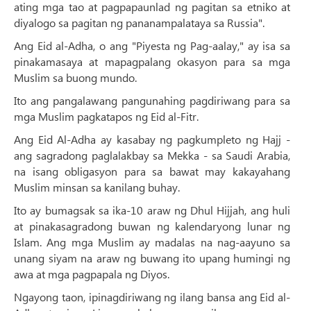
ating mga tao at pagpapaunlad ng pagitan sa etniko at
diyalogo sa pagitan ng pananampalataya sa Russia".
Ang Eid al-Adha, o ang "Piyesta ng Pag-aalay," ay isa sa
pinakamasaya at mapagpalang okasyon para sa mga
Muslim sa buong mundo.
Ito ang pangalawang pangunahing pagdiriwang para sa
mga Muslim pagkatapos ng Eid al-Fitr.
Ang Eid Al-Adha ay kasabay ng pagkumpleto ng Hajj -
ang sagradong paglalakbay sa Mekka - sa Saudi Arabia,
na isang obligasyon para sa bawat may kakayahang
Muslim minsan sa kanilang buhay.
Ito ay bumagsak sa ika-10 araw ng Dhul Hijjah, ang huli
at pinakasagradong buwan ng kalendaryong lunar ng
Islam. Ang mga Muslim ay madalas na nag-aayuno sa
unang siyam na araw ng buwang ito upang humingi ng
awa at mga pagpapala ng Diyos.
Ngayong taon, ipinagdiriwang ng ilang bansa ang Eid al-