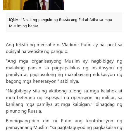
IQNA – Binati ng pangulo ng Russia ang Eid al-Adha sa mga
Muslim ng bansa.
Ang teksto ng mensahe ni Vladimir Putin ay nai-post sa
opisyal na website ng pangulo.
"Ang mga organisasyong Muslim ay nagbibigay ng
malaking pansin sa pagpapalakas ng institusyon ng
pamilya at pagsusulong ng makabayang edukasyon ng
bagong mga henerasyon," sabi niya.
"Nagbibigay sila ng aktibong tulong sa mga kalahok at
mga beterano ng espesyal na operasyon ng militar, sa
kanilang mga pamilya at mga kaibigan," idinagdag ng
pinuno ng Russia.
Binibigyang-diin din ni Putin ang kontribusyon ng
pamayanang Muslim "sa pagtataguyod ng pagkakaisa ng