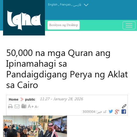
.
.
English
Français
فارسی
Bersiyon ng Desktop
باز
و
سته
ردن
50,000 na mga Quran ang
منو
Ipinamahagi sa
Pandaigdigang Perya ng Aklat
sa Cairo
11:27 - January 28, 2026
Home
public
3009304
کد خبر: