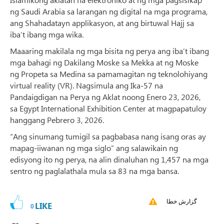
ng Saudi Arabia sa larangan ng digital na mga programa,
ang Shahadatayn applikasyon, at ang birtuwal Hajj sa
iba’t ibang mga wika.
Maaaring makilala ng mga bisita ng perya ang iba’t ibang
mga bahagi ng Dakilang Moske sa Mekka at ng Moske
ng Propeta sa Medina sa pamamagitan ng teknolohiyang
virtual reality (VR). Nagsimula ang Ika-57 na
Pandaigdigan na Perya ng Aklat noong Enero 23, 2026,
sa Egypt International Exhibition Center at magpapatuloy
hanggang Pebrero 3, 2026.
“Ang sinumang tumigil sa pagbabasa nang isang oras ay
mapag-iiwanan ng mga siglo” ang salawikain ng
edisyong ito ng perya, na alin dinaluhan ng 1,457 na mga
sentro ng paglalathala mula sa 83 na mga bansa.
گزارش خطا
LIKE
0