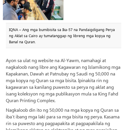
IQNA – Ang mga bumibisita sa Ika-57 na Pandaigdigang Perya
ng Aklat sa Cairo ay tumatanggap ng libreng mga kopya ng
Banal na Quran.
Ayon sa ulat ng website na Al-Yawm, namahagi at
nagkaloob nang libre ang Kagawaran ng Islamikong mga
Kapakanan, Dawah at Patnubay ng Saudi ng 50,000 na
mga kopya ng Quran sa mga bisita. Ipinakita rin ng
kagawaran sa kanilang puwesto sa perya ng aklat ang
isang koleksyon ng mga publikasyon mula sa King Fahd
Quran Printing Complex.
Nagkaloob din ito ng 50,000 na mga kopya ng Quran sa
iba’t ibang mga laki para sa mga bisita ng perya. Kasama
rin sa puwesto ang pagpapakita at pagpapakilala ng
Islamikong aklatan na elektroniko at ng mga pagsisikap