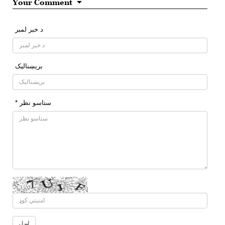
Your Comment
د خبر لمبر
بريښناليک
* ستاسو نظر