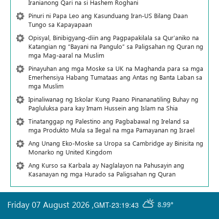
Iranianong Qari na si Hashem Roghani
Pinuri ni Papa Leo ang Kasunduang Iran-US Bilang Daan
Tungo sa Kapayapaan
Opisyal, Binibigyang-diin ang Pagpapakilala sa Qur’aniko na
Katangian ng “Bayani na Pangulo” sa Paligsahan ng Quran ng
mga Mag-aaral na Muslim
Pinayuhan ang mga Moske sa UK na Maghanda para sa mga
Emerhensiya Habang Tumataas ang Antas ng Banta Laban sa
mga Muslim
Ipinaliwanag ng Iskolar Kung Paano Pinananatiling Buhay ng
Pagluluksa para kay Imam Hussein ang Islam na Shia
Tinatanggap ng Palestino ang Pagbabawal ng Ireland sa
mga Produkto Mula sa Ilegal na mga Pamayanan ng Israel
Ang Unang Eko-Moske sa Uropa sa Cambridge ay Binisita ng
Monarko ng United Kingdom
Ang Kurso sa Karbala ay Naglalayon na Pahusayin ang
Kasanayan ng mga Hurado sa Paligsahan ng Quran
Friday 07 August 2026
,
GMT-23:19:43
8.99°