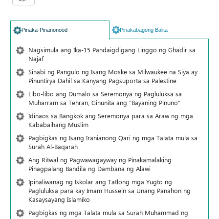
Pinaka-Pinanonood
Pinakabagong Balita
Nagsimula ang Ika-15 Pandaigdigang Linggo ng Ghadir sa
Najaf
Sinabi ng Pangulo ng Isang Moske sa Milwaukee na Siya ay
Pinuntirya Dahil sa Kanyang Pagsuporta sa Palestine
Libo-libo ang Dumalo sa Seremonya ng Pagluluksa sa
Muharram sa Tehran, Ginunita ang “Bayaning Pinuno”
Idinaos sa Bangkok ang Seremonya para sa Araw ng mga
Kababaihang Muslim
Pagbigkas ng Isang Iranianong Qari ng mga Talata mula sa
Surah Al-Baqarah
Ang Ritwal ng Pagwawagayway ng Pinakamalaking
Pinagpalang Bandila ng Dambana ng Alawi
Ipinaliwanag ng Iskolar ang Tatlong mga Yugto ng
Pagluluksa para kay Imam Hussein sa Unang Panahon ng
Kasaysayang Islamiko
Pagbigkas ng mga Talata mula sa Surah Muhammad ng