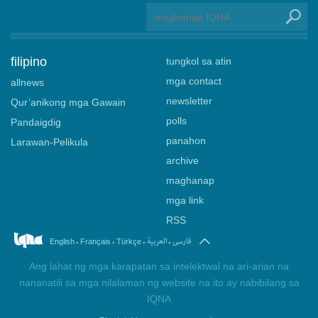
filipino
tungkol sa atin
mga contact
allnews
newsletter
Qur’anikong mga Gawain
polls
Pandaigdig
panahon
Larawan-Pelikula
archive
maghanap
mga link
RSS
.
.
.
.
فارسی
العربیة
English
Français
Türkçe
Ang lahat ng mga karapatan sa intelektwal na ari-arian na
nananatili sa mga nilalaman ng website na ito ay nabibilang sa
IQNA