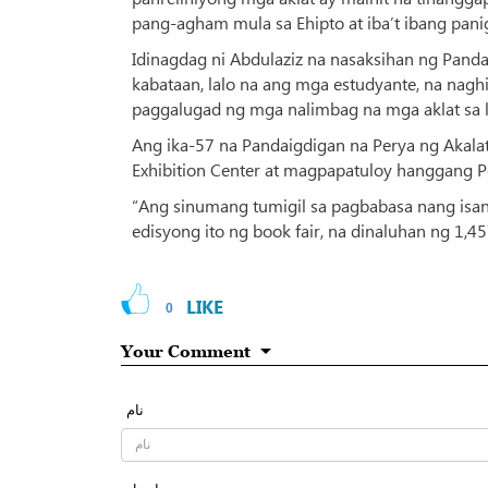
pang-agham mula sa Ehipto at iba’t ibang pan
Idinagdag ni Abdulaziz na nasaksihan ng Pand
kabataan, lalo na ang mga estudyante, na nagh
paggalugad ng mga nalimbag na mga aklat sa la
Ang ika-57 na Pandaigdigan na Perya ng Akalat
Exhibition Center at magpapatuloy hanggang P
“Ang sinumang tumigil sa pagbabasa nang isa
edisyong ito ng book fair, na dinaluhan ng 1,
LIKE
0
Your Comment
نام