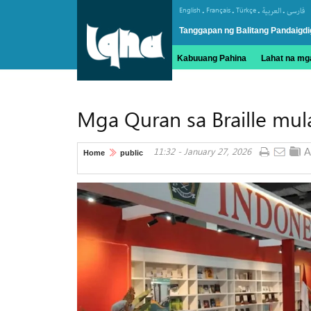
.
.
.
.
English
Français
Türkçe
العربیة
فارسی
Tanggapan ng Balitang Pandaigdi
Kabuuang Pahina
Lahat na mga
Mga Quran sa Braille mula
11:32 - January 27, 2026
Home
public