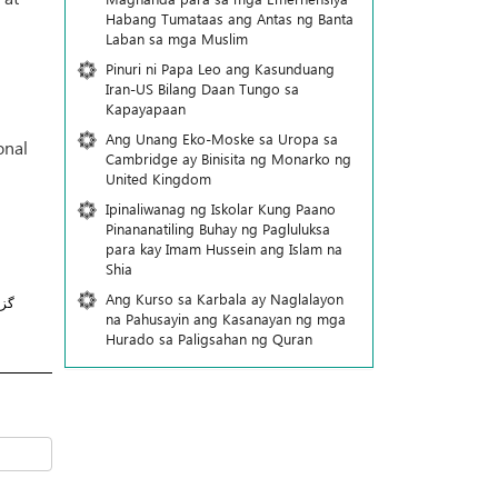
Habang Tumataas ang Antas ng Banta
Laban sa mga Muslim
Pinuri ni Papa Leo ang Kasunduang
Iran-US Bilang Daan Tungo sa
Kapayapaan
Ang Unang Eko-Moske sa Uropa sa
onal
Cambridge ay Binisita ng Monarko ng
United Kingdom
Ipinaliwanag ng Iskolar Kung Paano
Pinananatiling Buhay ng Pagluluksa
para kay Imam Hussein ang Islam na
Shia
Ang Kurso sa Karbala ay Naglalayon
گز
na Pahusayin ang Kasanayan ng mga
Hurado sa Paligsahan ng Quran