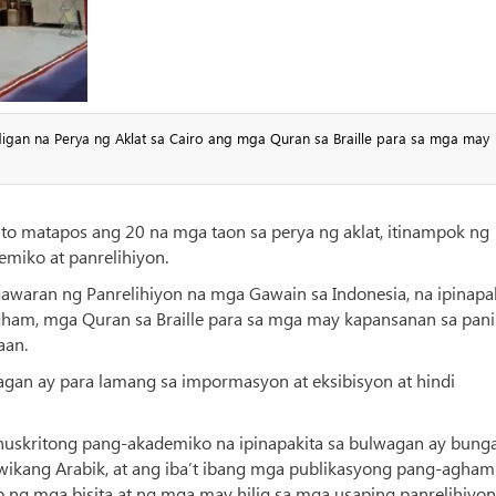
igan na Perya ng Aklat sa Cairo ang mga Quran sa Braille para sa mga may
nito matapos ang 20 na mga taon sa perya ng aklat, itinampok ng
miko at panrelihiyon.
agawaran ng Panrelihiyon na mga Gawain sa Indonesia, na ipinapa
gham, mga Quran sa Braille para sa mga may kapansanan sa pani
aan.
agan ay para lamang sa impormasyon at eksibisyon at hindi
nuskritong pang-akademiko na ipinapakita sa bulwagan ay bung
ikang Arabik, at ang iba’t ibang mga publikasyong pang-agham
p ng mga bisita at ng mga may hilig sa mga usaping panrelihiyon