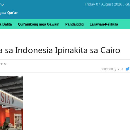
Friday 07 August 2026 ,
GM
g sa Qur'an
 Balita
Qur’anikong mga Gawain
Pandaigdig
Larawan-Pelikula
 sa Indonesia Ipinakita sa Cairo
3009300
کد خبر: