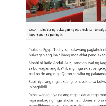
IQNA – Ipinakita ng bulwagan ng Indonesia sa Pandaigd
kapansanan sa paningin.
Inulat sa Egypt Today, sa ikalawang paglahok 
bulwagan ang iba’t ibang mga aklat pang-akade
Sinabi ni Rafiq Abdul-Aziz, isang opisyal ng K
sa bulwagan ang iba’t ibang mga aklat pang-a
pati na rin ang mga Quran sa wika ng palatand
Sabi niya, ang mga akdang ipinapakita sa bulw
ipinagbibili.
Ipinaliwanag niya na ang mga aklat at mga ma
mga ambag ng mga iskolar na Indonesiano sa w
panrelihiyong mga aklat ay mainit na tinangga