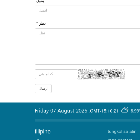
ایمیل
* نظر
Friday 07 August 2026
,
GMT-15:10:21
8.99
filipino
tungkol sa atin