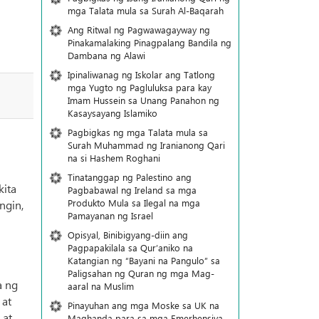
mga Talata mula sa Surah Al-Baqarah
Ang Ritwal ng Pagwawagayway ng
Pinakamalaking Pinagpalang Bandila ng
Dambana ng Alawi
Ipinaliwanag ng Iskolar ang Tatlong
mga Yugto ng Pagluluksa para kay
Imam Hussein sa Unang Panahon ng
Kasaysayang Islamiko
Pagbigkas ng mga Talata mula sa
Surah Muhammad ng Iranianong Qari
na si Hashem Roghani
Tinatanggap ng Palestino ang
kita
Pagbabawal ng Ireland sa mga
Produkto Mula sa Ilegal na mga
ngin,
Pamayanan ng Israel
Opisyal, Binibigyang-diin ang
Pagpapakilala sa Qur’aniko na
Katangian ng “Bayani na Pangulo” sa
Paligsahan ng Quran ng mga Mag-
a ng
aaral na Muslim
 at
Pinayuhan ang mga Moske sa UK na
 at
Maghanda para sa mga Emerhensiya