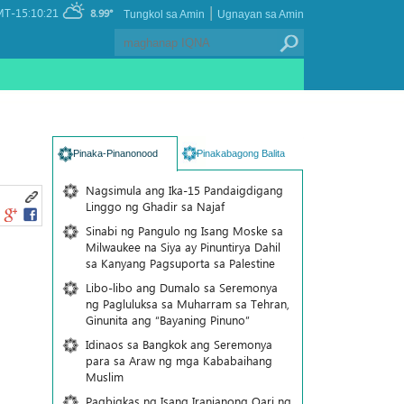
|
T-15:10:21
8.99°
Tungkol sa Amin
Ugnayan sa Amin
Pinaka-Pinanonood
Pinakabagong Balita
Nagsimula ang Ika-15 Pandaigdigang
Linggo ng Ghadir sa Najaf
Sinabi ng Pangulo ng Isang Moske sa
Milwaukee na Siya ay Pinuntirya Dahil
sa Kanyang Pagsuporta sa Palestine
Libo-libo ang Dumalo sa Seremonya
ng Pagluluksa sa Muharram sa Tehran,
Ginunita ang “Bayaning Pinuno”
Idinaos sa Bangkok ang Seremonya
para sa Araw ng mga Kababaihang
Muslim
Pagbigkas ng Isang Iranianong Qari ng