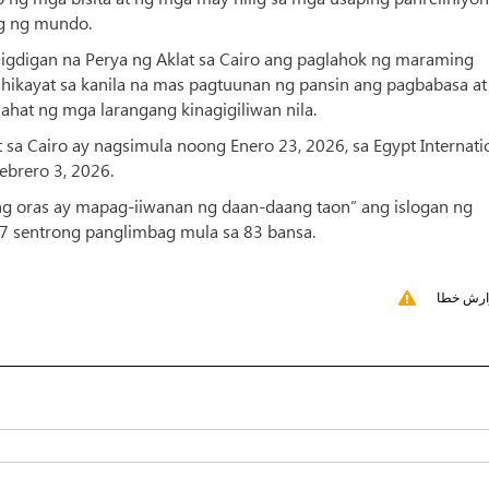
ig ng mundo.
aigdigan na Perya ng Aklat sa Cairo ang paglahok ng maraming
ihikayat sa kanila na mas pagtuunan ng pansin ang pagbabasa at
hat ng mga larangang kinagigiliwan nila.
 sa Cairo ay nagsimula noong Enero 23, 2026, sa Egypt Internati
ebrero 3, 2026.
ng oras ay mapag-iiwanan ng daan-daang taon” ang islogan ng
457 sentrong panglimbag mula sa 83 bansa.
ارش خطا