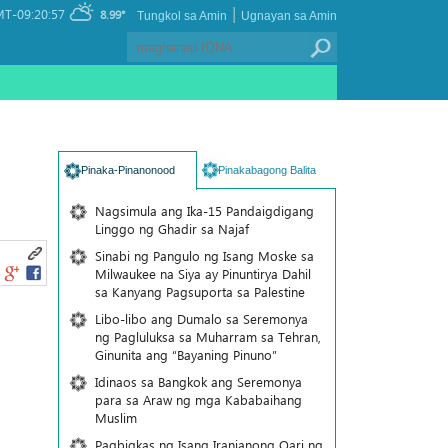
|
T-09:20:57
8.99°
Tungkol sa Amin
Ugnayan sa Amin
Pinaka-Pinanonood
Pinakabagong Balita
Nagsimula ang Ika-15 Pandaigdigang
Linggo ng Ghadir sa Najaf
Sinabi ng Pangulo ng Isang Moske sa
Milwaukee na Siya ay Pinuntirya Dahil
sa Kanyang Pagsuporta sa Palestine
Libo-libo ang Dumalo sa Seremonya
ng Pagluluksa sa Muharram sa Tehran,
Ginunita ang “Bayaning Pinuno”
Idinaos sa Bangkok ang Seremonya
para sa Araw ng mga Kababaihang
Muslim
Pagbigkas ng Isang Iranianong Qari ng