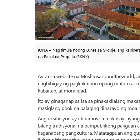
IQNA – Nagsimula noong Lunes sa Skopje, ang kabisera 
ng Banal na Propeta (SKNK).
Ayon sa website na Muslimsaroundtheworld, an
nagbibigay ng pagkakataon upang matuto at m
kabaitan, at moralidad.
Ito ay ginaganap sa isa sa pinakakilalang mak
masiglang pook na palaging dinarayo ng mga re
Ang eksibisyon ay idinaraos sa makasaysaya
bilang tradisyonal na pampublikong paliguan 
kaganapang pangkultura. Matatagpuan ang gusa
likhang itinatanghal ay nakatuon sa mga pagp