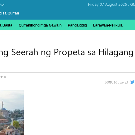
Friday 07 August 2026 ,
GM
g sa Qur'an
 Balita
Qur’anikong mga Gawain
Pandaigdig
Larawan-Pelikula
 ng Seerah ng Propeta sa Hilagang
3009310
کد خبر: