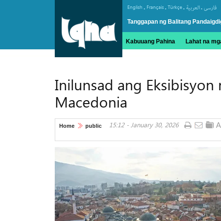
.
.
.
.
English
Français
Türkçe
العربیة
فارسی
Tanggapan ng Balitang Pandaigdi
Kabuuang Pahina
Lahat na mga
Inilunsad ang Eksibisyon
Macedonia
15:12 - January 30, 2026
Home
public