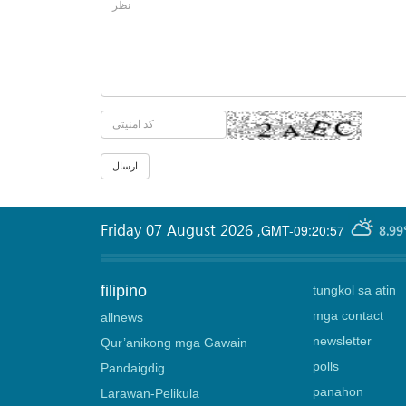
Friday 07 August 2026
,
GMT-09:20:57
8.99
filipino
tungkol sa atin
mga contact
allnews
newsletter
Qur’anikong mga Gawain
polls
Pandaigdig
panahon
Larawan-Pelikula