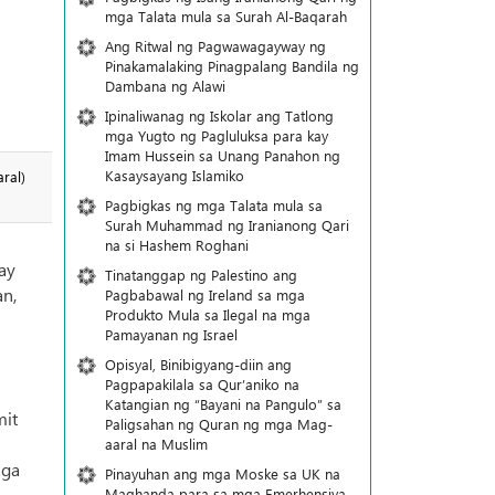
mga Talata mula sa Surah Al-Baqarah
Ang Ritwal ng Pagwawagayway ng
Pinakamalaking Pinagpalang Bandila ng
Dambana ng Alawi
Ipinaliwanag ng Iskolar ang Tatlong
mga Yugto ng Pagluluksa para kay
Imam Hussein sa Unang Panahon ng
Kasaysayang Islamiko
ral)
Pagbigkas ng mga Talata mula sa
Surah Muhammad ng Iranianong Qari
na si Hashem Roghani
ay
Tinatanggap ng Palestino ang
n,
Pagbabawal ng Ireland sa mga
Produkto Mula sa Ilegal na mga
Pamayanan ng Israel
Opisyal, Binibigyang-diin ang
Pagpapakilala sa Qur’aniko na
Katangian ng “Bayani na Pangulo” sa
mit
Paligsahan ng Quran ng mga Mag-
aaral na Muslim
mga
Pinayuhan ang mga Moske sa UK na
Maghanda para sa mga Emerhensiya