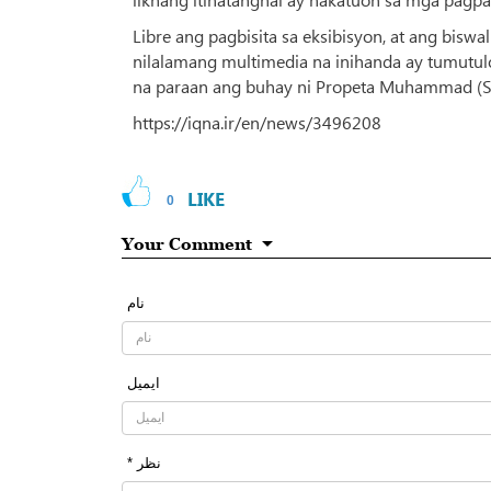
Libre ang pagbisita sa eksibisyon, at ang bis
nilalamang multimedia na inihanda ay tumut
na paraan ang buhay ni Propeta Muhammad (S
https://iqna.ir/en/news/3496208
LIKE
0
Your Comment
نام
ایمیل
* نظر