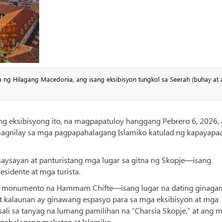
ng Hilagang Macedonia, ang isang eksibisyon tungkol sa Seerah (buhay at a
g eksibisyong ito, na magpapatuloy hanggang Pebrero 6, 2026, 
agnilay sa mga pagpapahalagang Islamiko katulad ng kapayapaa
asaysayan at panturistang mga lugar sa gitna ng Skopje—isang
sidente at mga turista.
ng monumento na Hammam Chifte—isang lugar na dating ginaga
at kalaunan ay ginawang espasyo para sa mga eksibisyon at mga
li sa tanyag na lumang pamilihan na “Charsia Skopje,” at ang 
apahalagang makatao at Islamiko.