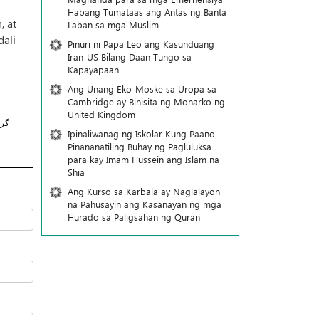
Habang Tumataas ang Antas ng Banta
, at
Laban sa mga Muslim
ali
Pinuri ni Papa Leo ang Kasunduang
Iran-US Bilang Daan Tungo sa
Kapayapaan
Ang Unang Eko-Moske sa Uropa sa
Cambridge ay Binisita ng Monarko ng
United Kingdom
گز
Ipinaliwanag ng Iskolar Kung Paano
Pinananatiling Buhay ng Pagluluksa
para kay Imam Hussein ang Islam na
Shia
Ang Kurso sa Karbala ay Naglalayon
na Pahusayin ang Kasanayan ng mga
Hurado sa Paligsahan ng Quran