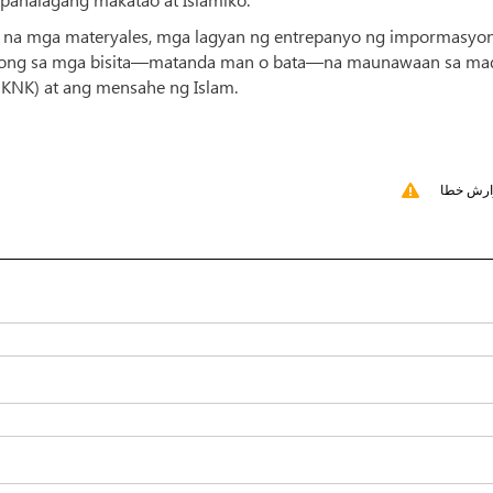
wal na mga materyales, mga lagyan ng entrepanyo ng impormasyon
ulong sa mga bisita—matanda man o bata—na maunawaan sa mad
KNK) at ang mensahe ng Islam.
ارش خطا