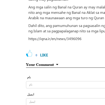
Ang mga salin ng Banal na Quran ay may malak
nito ang mga mensahe ng Banal na Aklat sa ma
Arabik na maunawaan ang mga turo ng Quran sa
Dahil dito, ang pamumuhunan sa pagsasalin ng
ng Islam at sa pagpapalaganap nito sa mga lip
https://iqna.ir/en/news/3496096
LIKE
0
Your Comment
نام
ایمیل