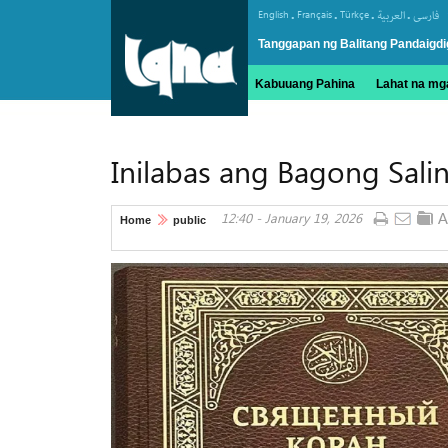
.
.
.
.
English
Français
Türkçe
العربیة
فارسی
Tanggapan ng Balitang Pandaigdi
Kabuuang Pahina
Lahat na mga
Inilabas ang Bagong Sal
12:40 - January 19, 2026
Home
public