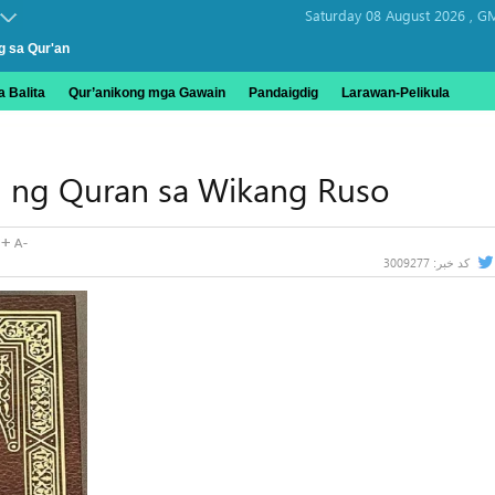
Saturday 08 August 2026 ,
GM
g sa Qur'an
 Balita
Qur’anikong mga Gawain
Pandaigdig
Larawan-Pelikula
in ng Quran sa Wikang Ruso
3009277
کد خبر: