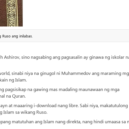
 Ruso ang inilabas.
ah Ashirov, sino nagsabing ang pagsasalin ay ginawa ng iskolar n
world, sinabi niya na ginugol ni Muhammedov ang maraming m
kain ng Islam.
isang pagsisikap na gawing mas madaling maunawaan ng mga
al na Quran.
ayn at maaaring i-download nang libre. Sabi niya, makatutulong 
g Islam sa wikang Ruso.
 upang matutuhan ang Islam nang direkta, nang hindi umaasa sa