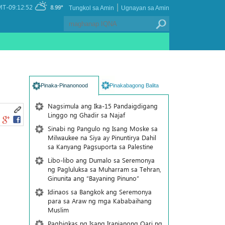
|
T-09:12:52
8.99°
Tungkol sa Amin
Ugnayan sa Amin
Pinaka-Pinanonood
Pinakabagong Balita
Nagsimula ang Ika-15 Pandaigdigang
Linggo ng Ghadir sa Najaf
Sinabi ng Pangulo ng Isang Moske sa
Milwaukee na Siya ay Pinuntirya Dahil
sa Kanyang Pagsuporta sa Palestine
Libo-libo ang Dumalo sa Seremonya
ng Pagluluksa sa Muharram sa Tehran,
Ginunita ang “Bayaning Pinuno”
Idinaos sa Bangkok ang Seremonya
para sa Araw ng mga Kababaihang
Muslim
Pagbigkas ng Isang Iranianong Qari ng