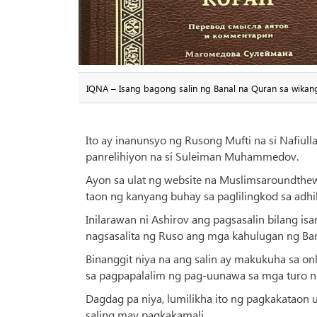
IQNA – Isang bagong salin ng Banal na Quran sa wikang
Ito ay inanunsyo ng Rusong Mufti na si Nafiull
panrelihiyon na si Suleiman Muhammedov.
Ayon sa ulat ng website na Muslimsaroundthe
taon ng kanyang buhay sa paglilingkod sa adhi
Inilarawan ni Ashirov ang pagsasalin bilang 
nagsasalita ng Ruso ang mga kahulugan ng Ban
Binanggit niya na ang salin ay makukuha sa onl
sa pagpapalalim ng pag-uunawa sa mga turo n
Dagdag pa niya, lumilikha ito ng pagkakataon
saling may pagkakamali.