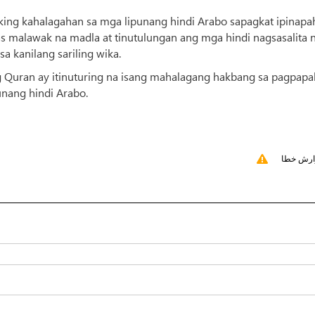
ing kahalagahan sa mga lipunang hindi Arabo sapagkat ipinapa
s malawak na madla at tinutulungan ang mga hindi nagsasalita 
 kanilang sariling wika.
 Quran ay itinuturing na isang mahalagang hakbang sa pagpapak
unang hindi Arabo.
ارش خطا