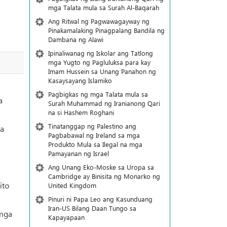
mga Talata mula sa Surah Al-Baqarah
Ang Ritwal ng Pagwawagayway ng
Pinakamalaking Pinagpalang Bandila ng
Dambana ng Alawi
Ipinaliwanag ng Iskolar ang Tatlong
mga Yugto ng Pagluluksa para kay
Imam Hussein sa Unang Panahon ng
Kasaysayang Islamiko
Pagbigkas ng mga Talata mula sa
a
Surah Muhammad ng Iranianong Qari
na si Hashem Roghani
Tinatanggap ng Palestino ang
ga
Pagbabawal ng Ireland sa mga
Produkto Mula sa Ilegal na mga
Pamayanan ng Israel
Ang Unang Eko-Moske sa Uropa sa
Cambridge ay Binisita ng Monarko ng
ito
United Kingdom
Pinuri ni Papa Leo ang Kasunduang
Iran-US Bilang Daan Tungo sa
 mga
Kapayapaan