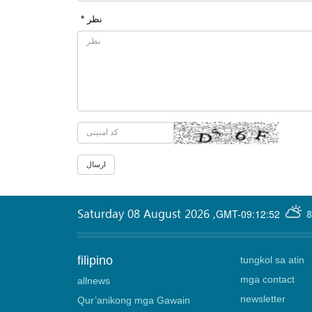
* نظر
Saturday 08 August 2026
,
GMT-09:12:52
8
filipino
tungkol sa atin
mga contact
allnews
newsletter
Qur’anikong mga Gawain