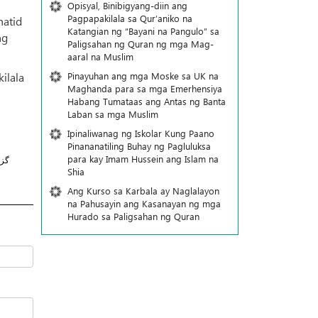
Opisyal, Binibigyang-diin ang
Pagpapakilala sa Qur’aniko na
hatid
Katangian ng “Bayani na Pangulo” sa
ng
Paligsahan ng Quran ng mga Mag-
aaral na Muslim
Pinayuhan ang mga Moske sa UK na
ilala
Maghanda para sa mga Emerhensiya
Habang Tumataas ang Antas ng Banta
Laban sa mga Muslim
Ipinaliwanag ng Iskolar Kung Paano
Pinananatiling Buhay ng Pagluluksa
para kay Imam Hussein ang Islam na
گز
Shia
Ang Kurso sa Karbala ay Naglalayon
na Pahusayin ang Kasanayan ng mga
Hurado sa Paligsahan ng Quran