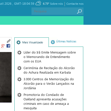
|
ust 2026 ,
GMT-18:04:59
6.73°
Sobre nós
Contacte nos
Últimas Notícias
Mais Visualizado
Líder do Irã Emite Mensagem sobre
o Memorando de Entendimento
com os EUA
Cerimônia de Recitação do Alcorão
do Ashura Realizada em Karbala
3.000 Centros de Memorização do
Alcorão para o Verão Lançados na
Jordânia
Promotoria do Condado de
Oakland apresenta acusações
criminais em caso de ameaça a
mesquita
s