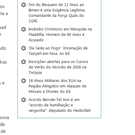
Fim do Bloqueio de 11 Anos ao
aos
Iêmen é uma Exigência Legítima:
ta a
Comandante da Força Quds do
CGRI
mad
Incêndio Criminoso em Mesquita na
e
Filadélfia: Homem de 60 Anos é
Acusado
ndo
'Da Sede ao Fogo': Encenação de
Taziyeh em Fasa, no Irã
dras
Inscrições abertas para os Cursos
de Verão do Alcorão de 2026 na
Turquia
18 Alvos Militares dos EUA na
s e
Região Atingidos em Ataques de
Mísseis e Drones do Irã
Acordo Beirute-Tel Aviv é um
"acordo de humilhação e
vergonha": deputado do Hezbollah
essoa
 de
 de