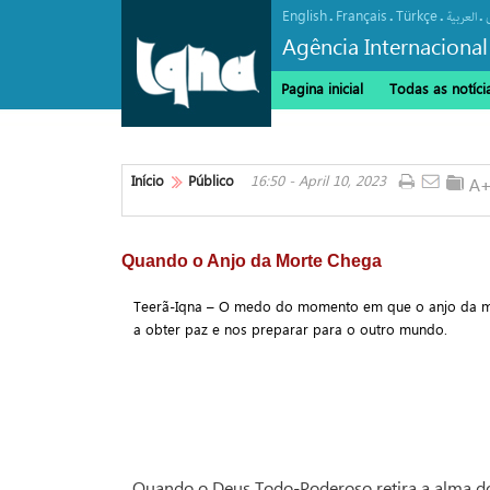
English
Français
Türkçe
.
.
.
.
العربیة
Agência Internacional
Pagina inicial
Todas as notíci
Início
Público
16:50 - April 10, 2023
Quando o Anjo da Morte Chega
Teerã-Iqna – O medo do momento em que o anjo da m
a obter paz e nos preparar para o outro mundo.
Quando o Deus Todo-Poderoso retira a alma d