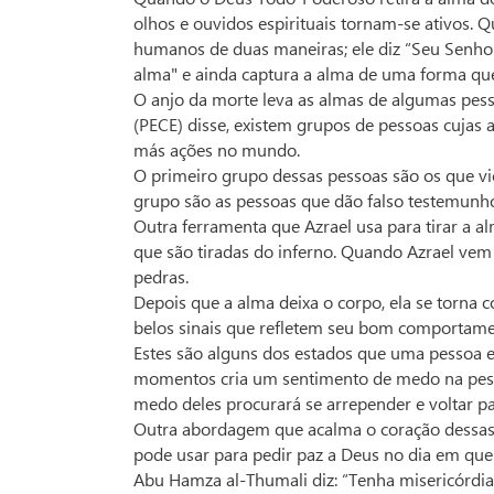
olhos e ouvidos espirituais tornam-se ativos. Q
humanos de duas maneiras; ele diz “Seu Senhor 
alma" e ainda captura a alma de uma forma que 
O anjo da morte leva as almas de algumas pe
(PECE) disse, existem grupos de pessoas cujas 
más ações no mundo.
O primeiro grupo dessas pessoas são os que vi
grupo são as pessoas que dão falso testemunho
Outra ferramenta que Azrael usa para tirar a 
que são tiradas do inferno. Quando Azrael vem p
pedras.
Depois que a alma deixa o corpo, ela se torna 
belos sinais que refletem seu bom comportam
Estes são alguns dos estados que uma pessoa 
momentos cria um sentimento de medo na pesso
medo deles procurará se arrepender e voltar p
Outra abordagem que acalma o coração dessas 
pode usar para pedir paz a Deus no dia em que 
Abu Hamza al-Thumali diz: “Tenha misericórdi