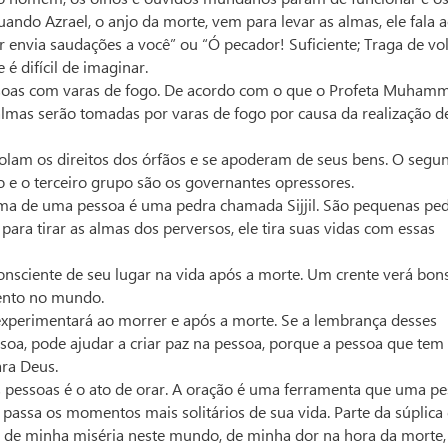
uando Azrael, o anjo da morte, vem para levar as almas, ele fala 
envia saudações a você” ou “Ó pecador! Suficiente; Traga de vol
é difícil de imaginar.
ssoas com varas de fogo. De acordo com o que o Profeta Muham
almas serão tomadas por varas de fogo por causa da realização d
olam os direitos dos órfãos e se apoderam de seus bens. O segu
 e o terceiro grupo são os governantes opressores.
alma de uma pessoa é uma pedra chamada Sijjil. São pequenas pe
ara tirar as almas dos perversos, ele tira suas vidas com essas
consciente de seu lugar na vida após a morte. Um crente verá bon
ento no mundo.
experimentará ao morrer e após a morte. Se a lembrança desses
a, pode ajudar a criar paz na pessoa, porque a pessoa que tem
ara Deus.
pessoas é o ato de orar. A oração é uma ferramenta que uma p
passa os momentos mais solitários de sua vida. Parte da súplica
a de minha miséria neste mundo, de minha dor na hora da morte,