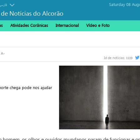
Saturday 08 Aug
فارسی
 de Notícias do Alcorão
as
Atividades Corânicas
Internacional
Vídeo e Foto
1119
Id de notícias:
orte chega pode nos ajudar
o homem, os olhos e ouvidos mundanos param de funcionar e o