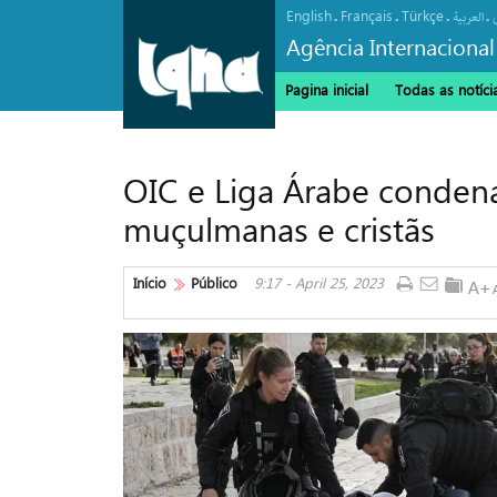
English
Français
Türkçe
.
.
.
.
العربیة
Agência Internacional
Pagina inicial
Todas as notíci
OIC e Liga Árabe condena
muçulmanas e cristãs
Início
Público
9:17 - April 25, 2023