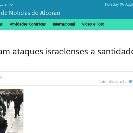
Thursday 06 Aug
فارسی
 de Notícias do Alcorão
as
Atividades Corânicas
Internacional
Vídeo e Foto
m ataques israelenses a santidad
1185
Id de notícias: