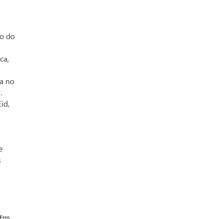
ão do
ca,
ma no
.
id,
e
s
Erro