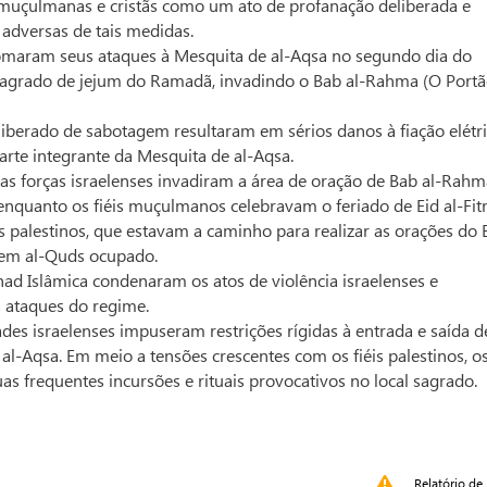
 muçulmanas e cristãs como um ato de profanação deliberada e
 adversas de tais medidas.
tomaram seus ataques à Mesquita de al-Aqsa no segundo dia do
s sagrado de jejum do Ramadã, invadindo o Bab al-Rahma (O Port
liberado de sabotagem resultaram em sérios danos à fiação elétri
parte integrante da Mesquita de al-Aqsa.
 as forças israelenses invadiram a área de oração de Bab al-Rah
nquanto os fiéis muçulmanos celebravam o feriado de Eid al-Fitr
palestinos, que estavam a caminho para realizar as orações do E
 em al-Quds ocupado.
had Islâmica condenaram os atos de violência israelenses e
 ataques do regime.
es israelenses impuseram restrições rígidas à entrada e saída d
al-Aqsa. Em meio a tensões crescentes com os fiéis palestinos, o
 frequentes incursões e rituais provocativos no local sagrado.
Relatório de 