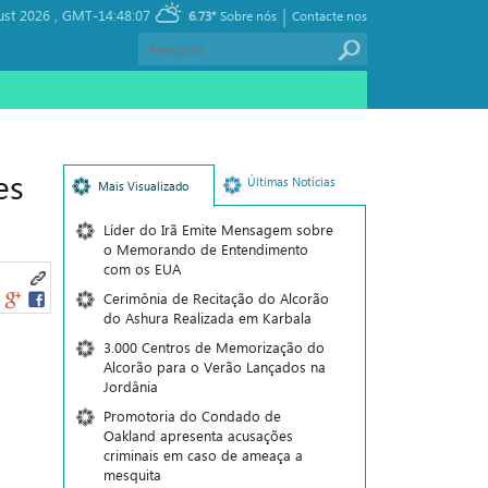
|
ust 2026 ,
GMT-14:48:07
6.73°
Sobre nós
Contacte nos
es
Últimas Notícias
Mais Visualizado
Líder do Irã Emite Mensagem sobre
o Memorando de Entendimento
com os EUA
Cerimônia de Recitação do Alcorão
do Ashura Realizada em Karbala
3.000 Centros de Memorização do
Alcorão para o Verão Lançados na
Jordânia
Promotoria do Condado de
Oakland apresenta acusações
criminais em caso de ameaça a
mesquita