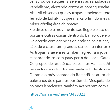
censurou os ataques israelenses às santidades
vandalismo, alertando contra as consequências
Abu Ali observou que as tropas israelenses re
feriado de Eid al-Fitr, que marca o fim do mê
Misericórdia) área de oração.
Ele disse que o movimento sacrílego e o ato de
portas e outras coisas dentro do bairro, que é 
De acordo com agências de notícias palestinas,
sábado e causaram grandes danos no interior, e
As tropas israelenses também agrediram jovens 
espancando-os com paus perto do Lions' Gate
Os grupos de resistência palestinos Hamas e Ji
prometeram defender sua santidade diante dos
Durante o mês sagrado do Ramadã, as autoridad
palestinos de e para os portões da Mesquita de 
colonos israelenses também avançaram com suas
https://iqna.ir/en/news/3483321