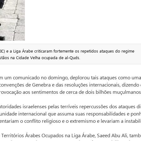
C) e a Liga Árabe criticaram fortemente os repetidos ataques do regime
istãos na Cidade Velha ocupada de al-Quds.
 em um comunicado no domingo, deplorou tais ataques como um
s convenções de Genebra e das resoluções internacionais, dizendo
 provocação aos sentimentos de cerca de dois bilhões muçulmano
toridades israelenses pelas terríveis repercussões dos ataques di
unidade internacional que assuma suas responsabilidades e pon
mentariam o conflito religioso e o extremismo e levariam a instabi
os Territórios Árabes Ocupados na Liga Árabe, Saeed Abu Ali, tam