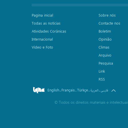
Pagina inicial
Sobre nós
Todas as notícias
Contacte nos
Atividades Corânicas
Boletim
Internacional
Opinião
Vídeo e Foto
Climas
Arquivo
Pesquisa
Link
RSS
English
Français
Türkçe
.
.
.
.
فارسی
العربیة
©
Todos os direitos materiais e intelectu