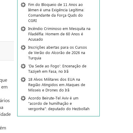
Fim do Bloqueio de 11 Anos ao
Iêmen é uma Exigência Legítima:
Comandante da Força Quds do
CGRI
Incêndio Criminoso em Mesquita na
Filadélfia: Homem de 60 Anos é
Acusado
Inscrições abertas para os Cursos
de Verão do Alcorão de 2026 na
Turquia
'Da Sede ao Fogo': Encenação de
Taziyeh em Fasa, no Irã
a
18 Alvos Militares dos EUA na
 que
Região Atingidos em Ataques de
s em
Mísseis e Drones do Irã
Acordo Beirute-Tel Aviv é um
ários
"acordo de humilhação e
ha
vergonha": deputado do Hezbollah
lidade
bém