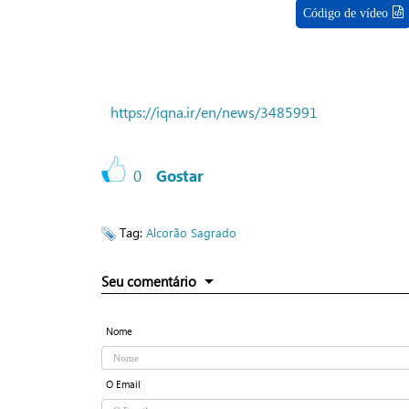
Código de vídeo
https://iqna.ir/en/news/3485991
0
Gostar
Tag:
Alcorão Sagrado
Seu comentário
Nome
O Email