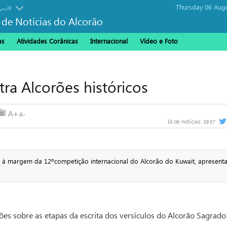
Thursday 06 Aug
فارسی
 de Notícias do Alcorão
as
Atividades Corânicas
Internacional
Vídeo e Foto
ra Alcorões históricos
1937
Id de notícias:
à margem da 12ºcompetição internacional do Alcorão do Kuwait, apresent
es sobre as etapas da escrita dos versículos do Alcorão Sagrado