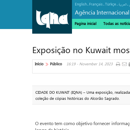
English
Français
Türkçe
.
.
.
.
العربیة
Agência Internacional
Pagina inicial
Todas as notíci
Exposição no Kuwait most
Início
Público
16:19 - November 14, 2023
CIDADE DO KUWAIT (IQNA) – Uma exposição, realizada 
coleção de cópias históricas do Alcorão Sagrado.
O evento tem como objetivo fornecer informaçõ
longo da história.