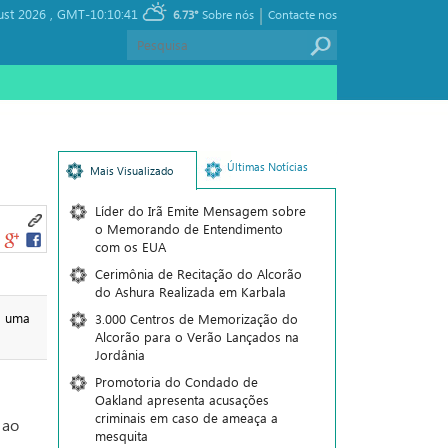
|
ust 2026 ,
GMT-10:10:41
6.73°
Sobre nós
Contacte nos
Últimas Notícias
Mais Visualizado
Líder do Irã Emite Mensagem sobre
o Memorando de Entendimento
com os EUA
Cerimônia de Recitação do Alcorão
do Ashura Realizada em Karbala
a uma
3.000 Centros de Memorização do
Alcorão para o Verão Lançados na
Jordânia
Promotoria do Condado de
Oakland apresenta acusações
criminais em caso de ameaça a
 ao
mesquita