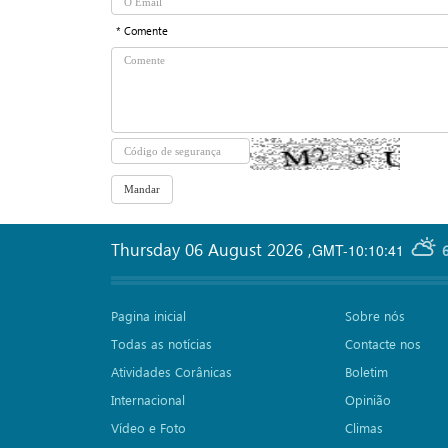
* Comente
Thursday 06 August 2026
,
GMT-10:10:41
Pagina inicial
Sobre nós
Todas as notícias
Contacte nos
Atividades Corânicas
Boletim
Internacional
Opinião
Vídeo e Foto
Climas