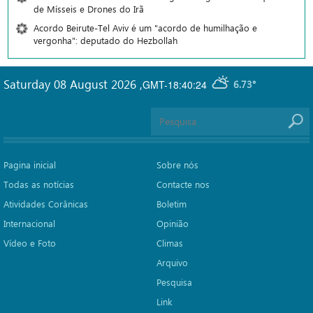
de Mísseis e Drones do Irã
Acordo Beirute-Tel Aviv é um "acordo de humilhação e
vergonha": deputado do Hezbollah
Saturday 08 August 2026
,
GMT-18:40:24
6.73°
Pagina inicial
Sobre nós
Todas as notícias
Contacte nos
Atividades Corânicas
Boletim
Internacional
Opinião
Vídeo e Foto
Climas
Arquivo
Pesquisa
Link