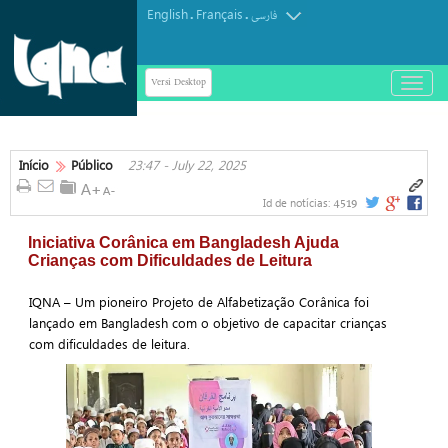
English
Français
.
.
فارسی
Versi Desktop
باز
و
بسته
کردن
منو
Início
Público
23:47 - July 22, 2025
4519
Id de notícias:
Iniciativa Corânica em Bangladesh Ajuda
Crianças com Dificuldades de Leitura
IQNA – Um pioneiro Projeto de Alfabetização Corânica foi
lançado em Bangladesh com o objetivo de capacitar crianças
com dificuldades de leitura.