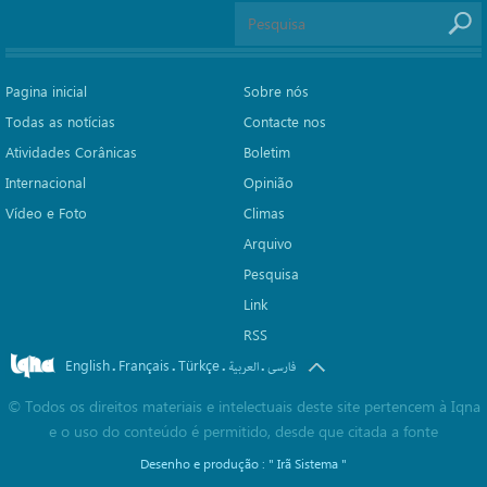
Pagina inicial
Sobre nós
Todas as notícias
Contacte nos
Atividades Corânicas
Boletim
Internacional
Opinião
Vídeo e Foto
Climas
Arquivo
Pesquisa
Link
RSS
English
Français
Türkçe
.
.
.
.
فارسی
العربیة
©
Todos os direitos materiais e intelectuais deste site pertencem à Iqna
e o uso do conteúdo é permitido, desde que citada a fonte
Desenho e produção :
" Irã Sistema "