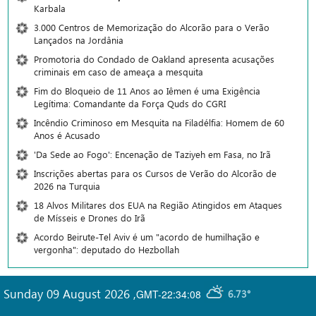
Karbala
3.000 Centros de Memorização do Alcorão para o Verão
Lançados na Jordânia
Promotoria do Condado de Oakland apresenta acusações
criminais em caso de ameaça a mesquita
Fim do Bloqueio de 11 Anos ao Iêmen é uma Exigência
Legítima: Comandante da Força Quds do CGRI
Incêndio Criminoso em Mesquita na Filadélfia: Homem de 60
Anos é Acusado
'Da Sede ao Fogo': Encenação de Taziyeh em Fasa, no Irã
Inscrições abertas para os Cursos de Verão do Alcorão de
2026 na Turquia
18 Alvos Militares dos EUA na Região Atingidos em Ataques
de Mísseis e Drones do Irã
Acordo Beirute-Tel Aviv é um "acordo de humilhação e
vergonha": deputado do Hezbollah
Sunday 09 August 2026
,
GMT-22:34:08
6.73°