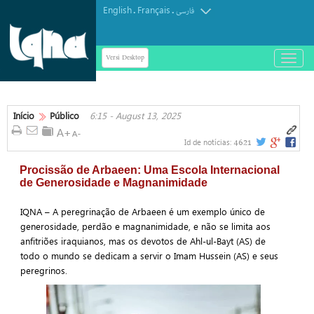
English
Français
.
.
فارسی
Versi Desktop
باز
و
بسته
کردن
منو
Início
Público
6:15 - August 13, 2025
4621
Id de notícias:
Procissão de Arbaeen: Uma Escola Internacional
de Generosidade e Magnanimidade
IQNA – A peregrinação de Arbaeen é um exemplo único de
generosidade, perdão e magnanimidade, e não se limita aos
anfitriões iraquianos, mas os devotos de Ahl-ul-Bayt (AS) de
todo o mundo se dedicam a servir o Imam Hussein (AS) e seus
peregrinos.