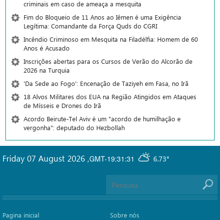
criminais em caso de ameaça a mesquita
Fim do Bloqueio de 11 Anos ao Iêmen é uma Exigência
Legítima: Comandante da Força Quds do CGRI
Incêndio Criminoso em Mesquita na Filadélfia: Homem de 60
Anos é Acusado
Inscrições abertas para os Cursos de Verão do Alcorão de
2026 na Turquia
'Da Sede ao Fogo': Encenação de Taziyeh em Fasa, no Irã
18 Alvos Militares dos EUA na Região Atingidos em Ataques
de Mísseis e Drones do Irã
Acordo Beirute-Tel Aviv é um "acordo de humilhação e
vergonha": deputado do Hezbollah
Friday 07 August 2026
,
GMT-19:31:31
6.73°
Pagina inicial
Sobre nós