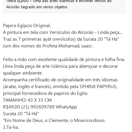
Teerã (IQNA) – Uma das artes islâmicas é escrever versos do
Alcorão Sagrado em vários objetos
Papiro Egípcio Original.
A pintura em tela com Versículos do Alcorão - Linda peça...
Traz as 7 primeiras ayát (versículos) da Surata 20 "Tá Há"
(um dos nomes do Profeta Mohamad, saas) .
Feito a mão com excelente qualidade de pintura e folha fina.
Uma linda peça de arte islâmica para abençoar e decorar
qualquer ambiente.
Acompanha certificado de originalidade em três idiomas
(árabe, inglês e francês), emitido pela SPHINX PAPYRUS,
principal fornecedora de papiros do Egito.
TAMANHO: 43 X 33 CM.
R$49,00 (21) 992609789 WhatsApp
Surata 20 "Tá Há"
"Em Nome de Deus, o Clemente, o Misericordioso.
1.Ta-ha.