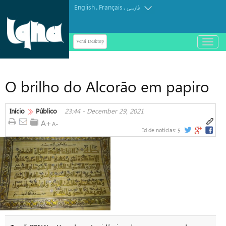
English
Français
.
.
فارسی
Versi Desktop
باز
و
بسته
کردن
O brilho do Alcorão em papiro
منو
Início
Público
23:44 - December 29, 2021
5
Id de notícias: