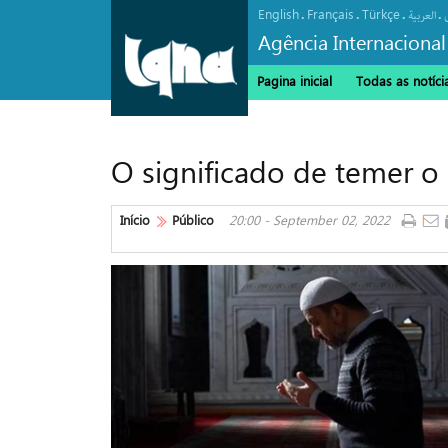
English
Français
Türkçe
.
.
.
.
العربیة
Agência Internacional
Pagina inicial
Todas as notíci
O significado de temer o
Início
Público
20:00 - September 02, 2022