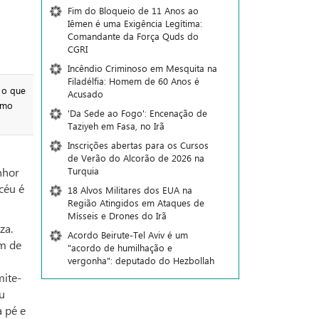
Fim do Bloqueio de 11 Anos ao
Iêmen é uma Exigência Legítima:
Comandante da Força Quds do
CGRI
Incêndio Criminoso em Mesquita na
Filadélfia: Homem de 60 Anos é
 o que
Acusado
omo
'Da Sede ao Fogo': Encenação de
Taziyeh em Fasa, no Irã
Inscrições abertas para os Cursos
de Verão do Alcorão de 2026 na
Turquia
nhor
céu é
18 Alvos Militares dos EUA na
Região Atingidos em Ataques de
Mísseis e Drones do Irã
za.
Acordo Beirute-Tel Aviv é um
em de
"acordo de humilhação e
vergonha": deputado do Hezbollah
mite-
u
a pé e