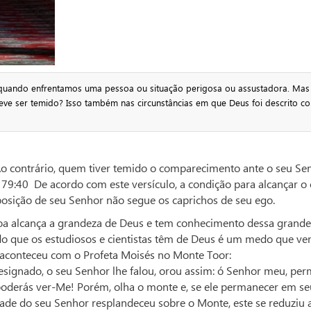
 quando enfrentamos uma pessoa ou situação perigosa ou assustadora. Mas
 deve ser temido? Isso também nas circunstâncias em que Deus foi descrito c
 Ao contrário, quem tiver temido o comparecimento ante o seu Se
o 79:40 De acordo com este versículo, a condição para alcançar o 
osição de seu Senhor não segue os caprichos de seu ego.
a alcança a grandeza de Deus e tem conhecimento dessa grande
o que os estudiosos e cientistas têm de Deus é um medo que v
conteceu com o Profeta Moisés no Monte Toor:
esignado, o seu Senhor lhe falou, orou assim: ó Senhor meu, per
oderás ver-Me! Porém, olha o monte e, se ele permanecer em se
ade do seu Senhor resplandeceu sobre o Monte, este se reduziu 