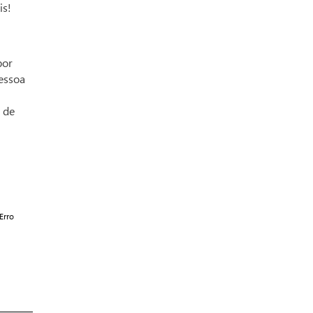
éis!
por
pessoa
 de
Erro