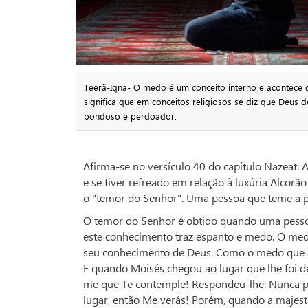
Teerã-Iqna- O medo é um conceito interno e acontece
significa que em conceitos religiosos se diz que Deus
bondoso e perdoador.
Afirma-se no versículo 40 do capítulo Nazeat:
e se tiver refreado em relação à luxúria Alcorã
o "temor do Senhor". Uma pessoa que teme a p
O temor do Senhor é obtido quando uma pesso
este conhecimento traz espanto e medo. O med
seu conhecimento de Deus. Como o medo que a
E quando Moisés chegou ao lugar que lhe foi d
me que Te contemple! Respondeu-lhe: Nunca p
lugar, então Me verás! Porém, quando a majest