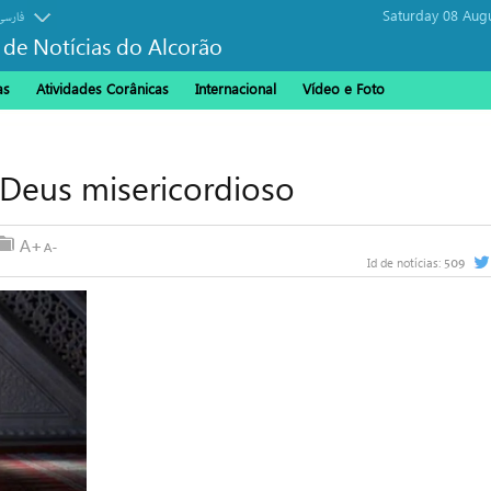
Saturday 08 Aug
فارسی
 de Notícias do Alcorão
as
Atividades Corânicas
Internacional
Vídeo e Foto
 Deus misericordioso
509
Id de notícias: