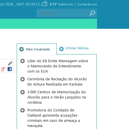
|
ust 2026 ,
GMT-05:20:12
6.73°
Sobre nós
Contacte nos
Últimas Notícias
Mais Visualizado
Líder do Irã Emite Mensagem sobre
o Memorando de Entendimento
com os EUA
Cerimônia de Recitação do Alcorão
do Ashura Realizada em Karbala
3.000 Centros de Memorização do
Alcorão para o Verão Lançados na
Jordânia
Promotoria do Condado de
Oakland apresenta acusações
criminais em caso de ameaça a
mesquita