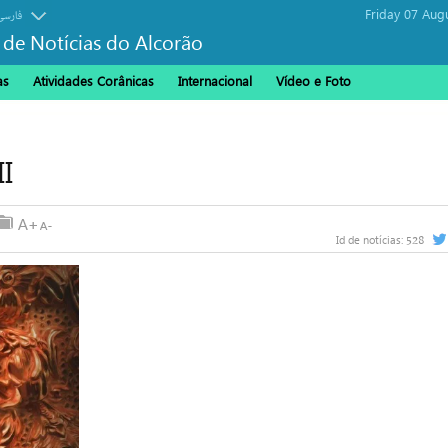
Friday 07 Aug
فارسی
 de Notícias do Alcorão
as
Atividades Corânicas
Internacional
Vídeo e Foto
I
528
Id de notícias: