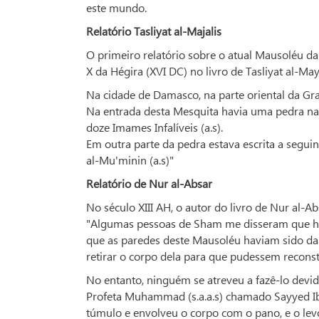
este mundo.
Relatório Tasliyat al-Majalis
O primeiro relatório sobre o atual Mausoléu da
X da Hégira (XVI DC) no livro de Tasliyat al-May
Na cidade de Damasco, na parte oriental da Gr
Na entrada desta Mesquita havia uma pedra na
doze Imames Infalíveis (a.s).
Em outra parte da pedra estava escrita a seguin
al-Mu'minin (a.s)"
Relatório de Nur al-Absar
No século XIII AH, o autor do livro de Nur al-
"Algumas pessoas de Sham me disseram que h
que as paredes deste Mausoléu haviam sido dan
retirar o corpo dela para que pudessem reconst
No entanto, ninguém se atreveu a fazê-lo devi
Profeta Muhammad (s.a.a.s) chamado Sayyed Ib
túmulo e envolveu o corpo com o pano, e o lev