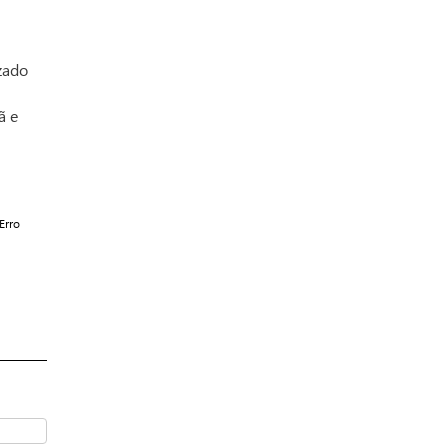
zado
ã e
Erro