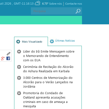
|
ust 2026 ,
GMT-11:16:13
6.73°
Sobre nós
Contacte nos
Últimas Notícias
Mais Visualizado
Líder do Irã Emite Mensagem sobre
o Memorando de Entendimento
com os EUA
Cerimônia de Recitação do Alcorão
do Ashura Realizada em Karbala
3.000 Centros de Memorização do
Alcorão para o Verão Lançados na
Jordânia
Promotoria do Condado de
Oakland apresenta acusações
criminais em caso de ameaça a
mesquita