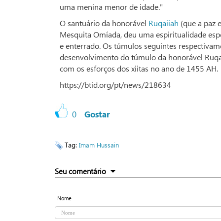
uma menina menor de idade."
O santuário da honorável
Ruqaiiah
(que a paz 
Mesquita Omíada, deu uma espiritualidade espec
e enterrado. Os túmulos seguintes respectivame
desenvolvimento do túmulo da honorável Ruqaii
com os esforços dos xiitas no ano de 1455 AH.
https://btid.org/pt/news/218634
0
Gostar
Tag:
Imam Hussain
Seu comentário
Nome