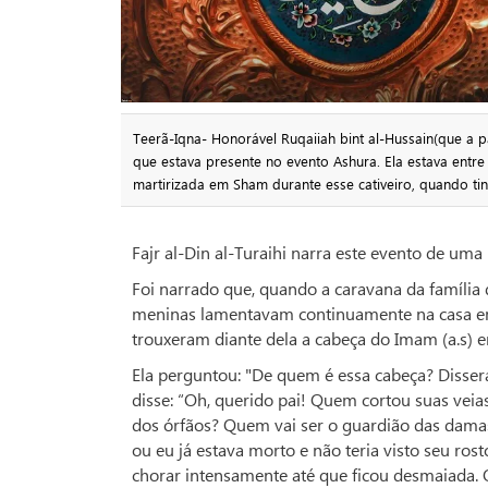
Teerã-Iqna- Honorável Ruqaiiah bint al-Hussain(que a p
que estava presente no evento Ashura. Ela estava entre 
martirizada em Sham durante esse cativeiro, quando tin
Fajr al-Din al-Turaihi narra este evento de uma
Foi narrado que, quando a caravana da família
meninas lamentavam continuamente na casa em 
trouxeram diante dela a cabeça do Imam (a.s) e
Ela perguntou: "De quem é essa cabeça? Disser
disse: “Oh, querido pai! Quem cortou suas vei
dos órfãos? Quem vai ser o guardião das damas 
ou eu já estava morto e não teria visto seu ros
chorar intensamente até que ficou desmaiada.