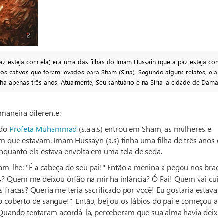
az esteja com ela) era uma das filhas do Imam Hussain (que a paz esteja com
os cativos que foram levados para Sham (Síria). Segundo alguns relatos, ela 
ha apenas três anos. Atualmente, Seu santuário é na Síria, a cidade de Dama
 maneira diferente:
 do
Profeta Muhammad
(s.a.a.s) entrou em Sham, as mulheres e
que estavam. Imam Hussayn (a.s) tinha uma filha de três anos 
nquanto ela estava envolta em uma tela de seda.
am-lhe: "É a cabeça do seu pai!" Então a menina a pegou nos bra
as? Quem me deixou órfão na minha infância? Ó Pai! Quem vai cu
fracas? Queria me teria sacrificado por você! Eu gostaria estava
to coberto de sangue!". Então, beijou os lábios do pai e começou a
 Quando tentaram acordá-la, perceberam que sua alma havia dei