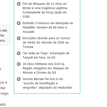
Fim do Bloqueio de 11 Anos ao
Iêmen é uma Exigência Legítima:
Comandante da Força Quds do
CGRI
Incêndio Criminoso em Mesquita na
Filadélfia: Homem de 60 Anos é
 ele)
Acusado
foi
Inscrições abertas para os Cursos
sco.
de Verão do Alcorão de 2026 na
Turquia
'Da Sede ao Fogo': Encenação de
Taziyeh em Fasa, no Irã
18 Alvos Militares dos EUA na
Região Atingidos em Ataques de
e
Mísseis e Drones do Irã
Acordo Beirute-Tel Aviv é um
ços e
"acordo de humilhação e
idar
vergonha": deputado do Hezbollah
 cego
xado