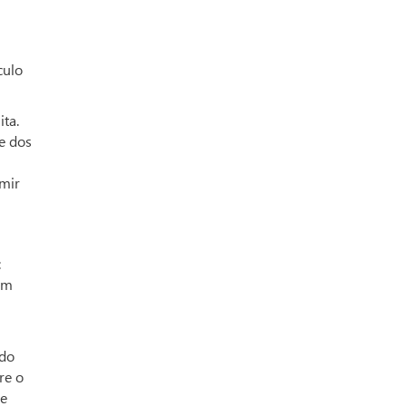
culo
ta.
e dos
Amir
:
am
 do
re o
de