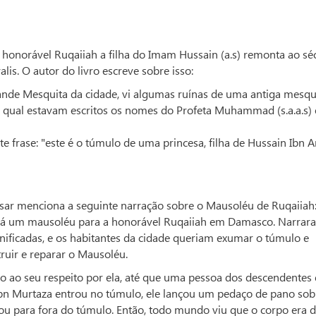
 honorável Ruqaiiah a filha do Imam Hussain (a.s) remonta ao sé
alis. O autor do livro escreve sobre isso:
ande Mesquita da cidade, vi algumas ruínas de uma antiga mesqui
 qual estavam escritos os nomes do Profeta Muhammad (s.a.a.s) 
te frase: "este é o túmulo de uma princesa, filha de Hussain Ibn 
Absar menciona a seguinte narração sobre o Mausoléu de Ruqaiiah
á um mausoléu para a honorável Ruqaiiah em Damasco. Narrar
ificadas, e os habitantes da cidade queriam exumar o túmulo e
ruir e reparar o Mausoléu.
do ao seu respeito por ela, até que uma pessoa dos descendentes
n Murtaza entrou no túmulo, ele lançou um pedaço de pano sob
ou para fora do túmulo. Então, todo mundo viu que o corpo era 