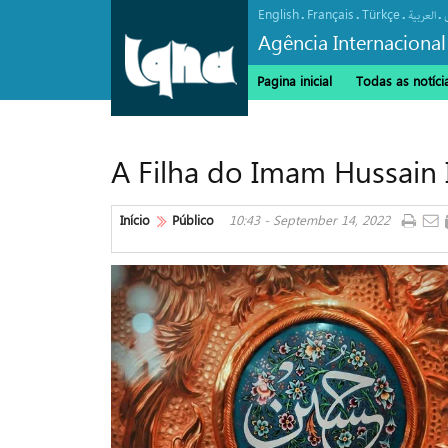
English
Français
Türkçe
.
.
.
.
العربیة
Agência Internacional
Pagina inicial
Todas as notíci
A Filha do Imam Hussain I
Início
Público
10:43 - September 14, 2022