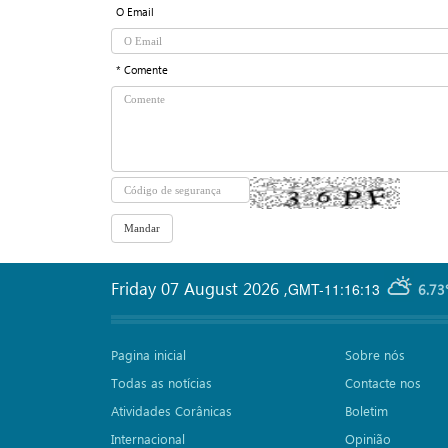
O Email
* Comente
Friday 07 August 2026
,
GMT-11:16:13
6.73
Pagina inicial
Sobre nós
Todas as notícias
Contacte nos
Atividades Corânicas
Boletim
Internacional
Opinião