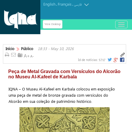
English
Français
.
.
فارسی
Versi Desktop
باز
و
بسته
کردن
منو
Início
Público
18:33 - May 10, 2026
5717
Id de notícias:
Peça de Metal Gravada com Versículos do Alcorão
no Museu Al-Kafeel de Karbala
IQNA – O Museu Al-Kafeel em Karbala colocou em exposição
uma peça de metal de bronze gravada com versículos do
Alcorão em sua coleção de patrimônio histórico.