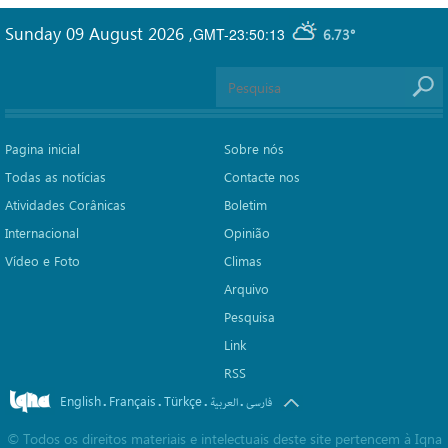
Sunday 09 August 2026
,
GMT-23:50:13
6.73°
Pagina inicial
Sobre nós
Todas as notícias
Contacte nos
Atividades Corânicas
Boletim
Internacional
Opinião
Vídeo e Foto
Climas
Arquivo
Pesquisa
Link
RSS
English
Français
Türkçe
.
.
.
.
فارسی
العربیة
©
Todos os direitos materiais e intelectuais deste site pertencem à Iqna