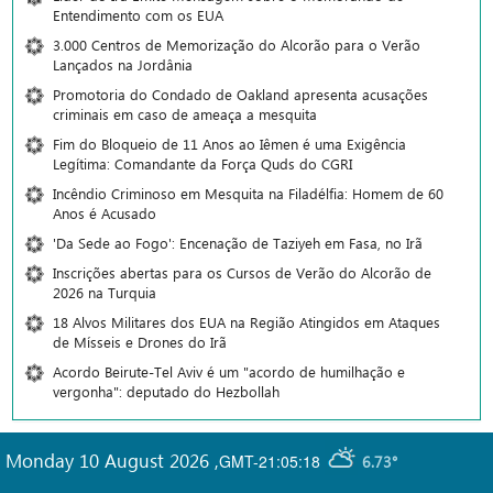
Entendimento com os EUA
3.000 Centros de Memorização do Alcorão para o Verão
Lançados na Jordânia
Promotoria do Condado de Oakland apresenta acusações
criminais em caso de ameaça a mesquita
Fim do Bloqueio de 11 Anos ao Iêmen é uma Exigência
Legítima: Comandante da Força Quds do CGRI
Incêndio Criminoso em Mesquita na Filadélfia: Homem de 60
Anos é Acusado
'Da Sede ao Fogo': Encenação de Taziyeh em Fasa, no Irã
Inscrições abertas para os Cursos de Verão do Alcorão de
2026 na Turquia
18 Alvos Militares dos EUA na Região Atingidos em Ataques
de Mísseis e Drones do Irã
Acordo Beirute-Tel Aviv é um "acordo de humilhação e
vergonha": deputado do Hezbollah
Monday 10 August 2026
,
GMT-21:05:18
6.73°