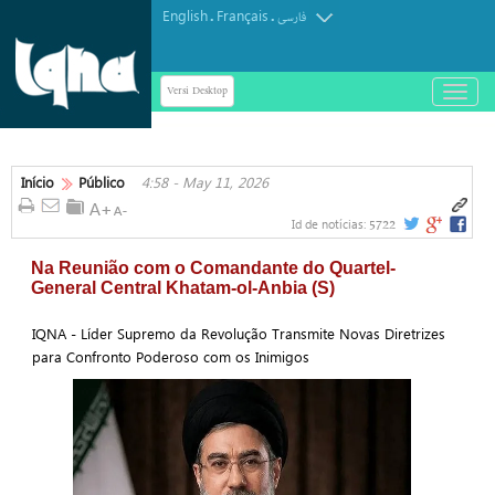
English
Français
.
.
فارسی
Versi Desktop
باز
و
بسته
کردن
منو
Início
Público
4:58 - May 11, 2026
5722
Id de notícias:
Na Reunião com o Comandante do Quartel-
General Central Khatam-ol-Anbia (S)
IQNA - Líder Supremo da Revolução Transmite Novas Diretrizes
para Confronto Poderoso com os Inimigos