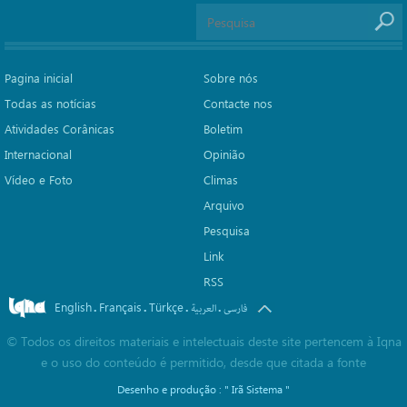
Pagina inicial
Sobre nós
Todas as notícias
Contacte nos
Atividades Corânicas
Boletim
Internacional
Opinião
Vídeo e Foto
Climas
Arquivo
Pesquisa
Link
RSS
English
Français
Türkçe
.
.
.
.
فارسی
العربیة
©
Todos os direitos materiais e intelectuais deste site pertencem à Iqna
e o uso do conteúdo é permitido, desde que citada a fonte
Desenho e produção :
" Irã Sistema "