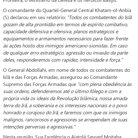
O comandante do Quartel-General Central Khatam-ol-Anbia
(S) declarou em seu relatório:
"Todos os combatentes do Islã
gozam de alta prontidão em termos de espírito combativo,
capacidade defensiva e ofensiva, planos estratégicos e
equipamentos e armamentos necessários para fazer frente
às ações hostis dos inimigos americano-sionistas. Em caso
de qualquer erro estratégico, agressão ou invasão da parte
deles, responderemos com rapidez, intensidade e força."
O General Abdollahi, em nome de todos os combatentes do
Islã e das Forças Armadas, assegurou ao Comandante
Supremo das Forças Armadas que
"com plena obediência às
suas ordens, defenderemos até o último fôlego e com a
própria vida os ideais da Revolução Islâmica, nossa amada
terra do Irã, a soberania e os interesses nacionais e o povo
honrado e corajoso do Irã, e faremos com que os inimigos
malignos, rancorosos e agressores se arrependam de suas
intenções perversas e agressivas."
Nesta reunião, Sua Excelência o Aiatolá Seyyed Mojtaba