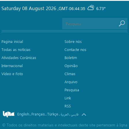
Saturday 08 August 2026
,
GMT-06:44:35
6.73°
Pagina inicial
Sobre nós
Todas as notícias
Contacte nos
Atividades Corânicas
Boletim
Internacional
Opinião
Vídeo e Foto
Climas
Arquivo
Pesquisa
Link
RSS
English
Français
Türkçe
.
.
.
.
فارسی
العربیة
©
Todos os direitos materiais e intelectuais deste site pertencem à Iqna