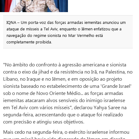
IQNA – Um porta-voz das forças armadas iemenitas anunciou um
ataque de mísseis a Tel Aviv, enquanto o Iêmen enfatizou que a
navegação do regime sionista no Mar Vermelho está
completamente proibida.
"No âmbito do confronto à agressão americana e sionista
contra o eixo da jihad e da resistência no Irã, na Palestina, no
Líbano, no Iraque e no Iêmen, e em oposição ao projeto
sionista baseado no estabelecimento de uma 'Grande Israel'
sob o nome de Novo Oriente Médio... as forças armadas
iemenitas atacaram alvos sensíveis do inimigo israelense
em Tel Aviv com vários mísseis", declarou Yahya Saree na
segunda-feira, acrescentando que o ataque foi realizado
com precisão e atingiu seus objetivos.
Mais cedo na segunda-feira, o exército israelense informou
que um míssil havia sido disparado do Iêmen em direção