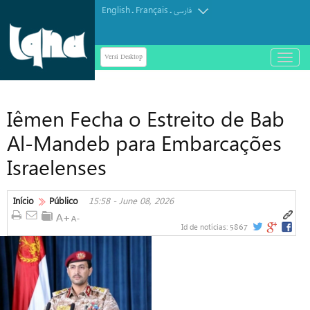
English
Français
.
.
فارسی
Versi Desktop
باز
و
بسته
کردن
Iêmen Fecha o Estreito de Bab
منو
Al-Mandeb para Embarcações
Israelenses
Início
Público
15:58 - June 08, 2026
5867
Id de notícias: