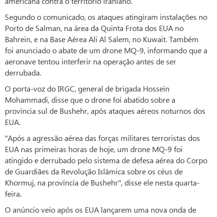
americana contra o território iraniano.
Segundo o comunicado, os ataques atingiram instalações no
Porto de Salman, na área da Quinta Frota dos EUA no
Bahrein, e na Base Aérea Ali Al Salem, no Kuwait. Também
foi anunciado o abate de um drone MQ-9, informando que a
aeronave tentou interferir na operação antes de ser
derrubada.
O porta-voz do IRGC, general de brigada Hossein
Mohammadi, disse que o drone foi abatido sobre a
província sul de Bushehr, após ataques aéreos noturnos dos
EUA.
"Após a agressão aérea das forças militares terroristas dos
EUA nas primeiras horas de hoje, um drone MQ-9 foi
atingido e derrubado pelo sistema de defesa aérea do Corpo
de Guardiães da Revolução Islâmica sobre os céus de
Khormuj, na província de Bushehr", disse ele nesta quarta-
feira.
O anúncio veio após os EUA lançarem uma nova onda de