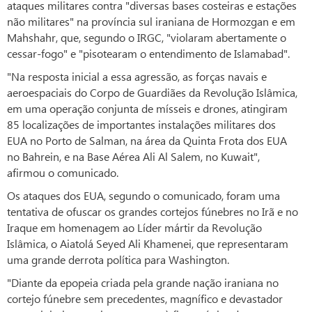
ataques militares contra "diversas bases costeiras e estações
não militares" na província sul iraniana de Hormozgan e em
Mahshahr, que, segundo o IRGC, "violaram abertamente o
cessar-fogo" e "pisotearam o entendimento de Islamabad".
"Na resposta inicial a essa agressão, as forças navais e
aeroespaciais do Corpo de Guardiães da Revolução Islâmica,
em uma operação conjunta de mísseis e drones, atingiram
85 localizações de importantes instalações militares dos
EUA no Porto de Salman, na área da Quinta Frota dos EUA
no Bahrein, e na Base Aérea Ali Al Salem, no Kuwait",
afirmou o comunicado.
Os ataques dos EUA, segundo o comunicado, foram uma
tentativa de ofuscar os grandes cortejos fúnebres no Irã e no
Iraque em homenagem ao Líder mártir da Revolução
Islâmica, o Aiatolá Seyed Ali Khamenei, que representaram
uma grande derrota política para Washington.
"Diante da epopeia criada pela grande nação iraniana no
cortejo fúnebre sem precedentes, magnífico e devastador