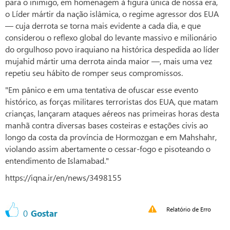
para o inimigo, em homenagem à figura única de nossa era,
o Líder mártir da nação islâmica, o regime agressor dos EUA
— cuja derrota se torna mais evidente a cada dia, e que
considerou o reflexo global do levante massivo e milionário
do orgulhoso povo iraquiano na histórica despedida ao líder
mujahid mártir uma derrota ainda maior —, mais uma vez
repetiu seu hábito de romper seus compromissos.
"Em pânico e em uma tentativa de ofuscar esse evento
histórico, as forças militares terroristas dos EUA, que matam
crianças, lançaram ataques aéreos nas primeiras horas desta
manhã contra diversas bases costeiras e estações civis ao
longo da costa da província de Hormozgan e em Mahshahr,
violando assim abertamente o cessar-fogo e pisoteando o
entendimento de Islamabad."
https://iqna.ir/en/news/3498155
Relatório de Erro
0
Gostar