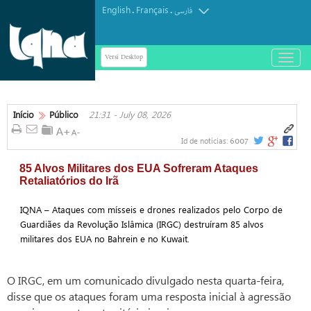
English
Français
.
.
فارسی
Versi Desktop
باز
و
بسته
کردن
منو
Início
Público
21:31 - July 08, 2026
6007
Id de notícias:
85 Alvos Militares dos EUA Sofreram Ataques
Retaliatórios do Irã
IQNA – Ataques com mísseis e drones realizados pelo Corpo de
Guardiães da Revolução Islâmica (IRGC) destruíram 85 alvos
militares dos EUA no Bahrein e no Kuwait.
O IRGC, em um comunicado divulgado nesta quarta-feira,
disse que os ataques foram uma resposta inicial à agressão