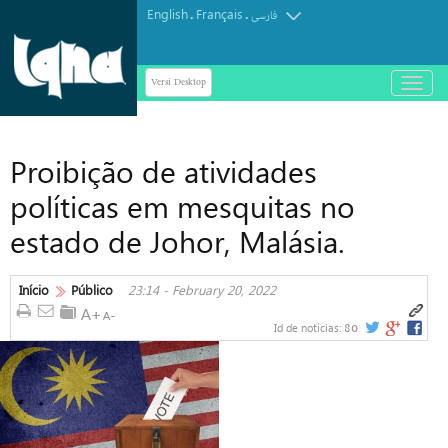
English
Français
.
.
فارسی
Versi Desktop
باز
و
بسته
کردن
Proibição de atividades
منو
políticas em mesquitas no
estado de Johor, Malásia.
Início
Público
23:14 - February 20, 2022
80
Id de notícias: