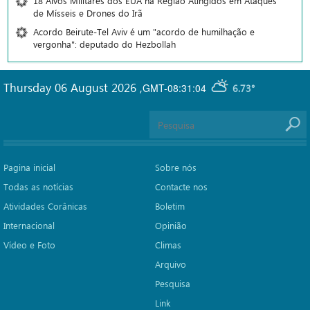
18 Alvos Militares dos EUA na Região Atingidos em Ataques
de Mísseis e Drones do Irã
Acordo Beirute-Tel Aviv é um "acordo de humilhação e
vergonha": deputado do Hezbollah
Thursday 06 August 2026
,
GMT-08:31:04
6.73°
Pagina inicial
Sobre nós
Todas as notícias
Contacte nos
Atividades Corânicas
Boletim
Internacional
Opinião
Vídeo e Foto
Climas
Arquivo
Pesquisa
Link