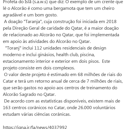
Profeta do Islã (s.a.w.s) que diz: O exemplo de um crente que
lê o Alcorão é como uma bergamota que tem um cheiro
agradável e um bom gosto.
A doação "Taranja", cuja construção foi iniciada em 2018
pela Direção Geral de caridade do Qatar, é a maior doação
de relacionado ao Alcorão no Qatar, que foi implementada
em apoio às atividades do Alcorão no Qatar.
"Toranj" inclui 112 unidades residenciais de design
moderno e inclui ginásios, health club, piscina,
estacionamento interior e exterior em dois pisos. Este
projeto consiste em dois complexos.
O valor deste projeto é estimado em 68 milhões de riais do
Catar e terá um retorno anual de cerca de 7 milhões de riais,
que serão gastos no apoio aos centros de treinamento do
Alcorão Sagrado no Qatar.
De acordo com as estatísticas disponíveis, existem mais de
163 centros corânicos no Catar, onde 26.000 voluntários
estudam várias ciências corânicas.
https://iqna.ir/fa/news/4037992