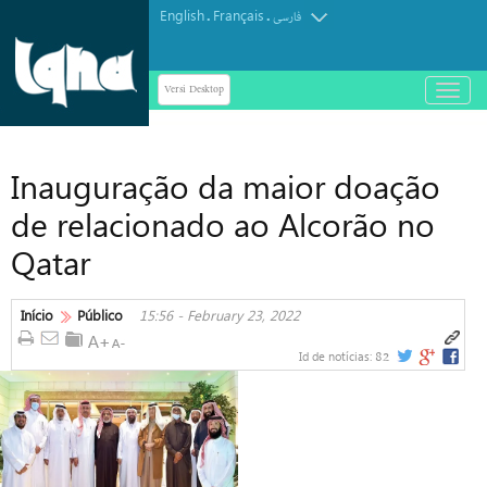
English
Français
.
.
فارسی
Versi Desktop
باز
و
بسته
کردن
Inauguração da maior doação
منو
de relacionado ao Alcorão no
Qatar
Início
Público
15:56 - February 23, 2022
82
Id de notícias: