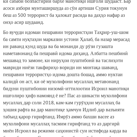
ки сабаби бозпасгирии бархе манотиқи ишғолӣ шудааст. Бар
асоси ахбори мунташиршуда аз сӯи артиши Сурия токунун
беш аз 500 террорист ба ҳалокат расида ва даҳҳо нафар аз
онҳо асир шудаанд.
Бо вуҷуди идомаи пешравии террористҳои Таҳрир-уш-шом
ба самти нуқтаҳои марказии устони Ҳалаб, ба назар мерасад
ин раванд кунд шуда ва ба монанди ду рӯзи гузашта
наметавонанд ба пешравӣ идома диҳанд. Албатта пешбинӣ
мешавад то замоне, ки нируҳои пуштибонӣ ва таслиҳоти
мавриди ниёзи такфириҳо вориди ин минтақа шаванд,
пешравии террористҳо идома дошта бошад, аммо нуктаи
калидӣ он аст, ки оё мухолифони мусаллаҳ метавонанд
бидуни пуштибонии низомӣ-иттилоотии Исроил манотиқи
ишғолиро ҳифз намоянд ё не? Пас аз шикасти мухолифони
мусаллаҳ дар соли 2018, кам-кам гурӯҳҳои мусаллаҳ ба
ҳошия рафта ва дар манотиқе ҳамчун Идлиб дар вазъияти
табъид қарор гирифтанд. Имрӯз аммо бахши васее аз
мухолифони мусаллаҳ тасмим гирифтанд то аз даргирӣ
миён Исроил ва режими саҳюнистӣ суи истифода карда ва