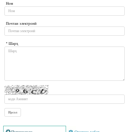
Ном
Почтаи электронӣ
* Шарҳ
Пурхонанда
Охирин хабар