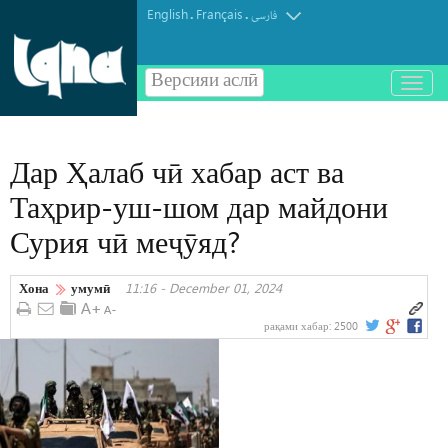
English
Français
.
.
فارسی
Версияи аслӣ
باز
و
بسته
کردن
Дар Ҳалаб чӣ хабар аст ва
منو
Таҳрир-уш-шом дар майдони
Сурия чӣ меҷӯяд?
Хона
умумӣ
11:16 - December 01, 2024
рақами хабар:
2500