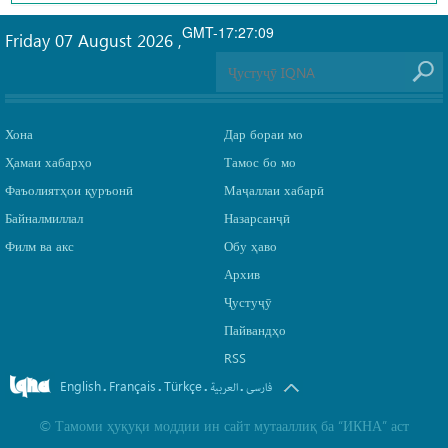
GMT-17:27:09
Friday 07 August 2026
,
Хона
Дар бораи мо
Ҳамаи хабарҳо
Тамос бо мо
Фаъолиятҳои қуръонӣ
Маҷаллаи хабарӣ
Байналмиллал
Назарсанҷӣ
Филм ва акс
Обу ҳаво
Архив
Ҷустуҷӯ
Пайвандҳо
RSS
English
Français
Türkçe
.
.
.
.
فارسی
العربیة
©
Тамоми ҳуқуқи моддии ин сайт мутааллиқ ба
“ИКНА”
аст