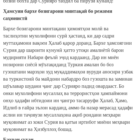
бозии бохта дар Сурияро табдил ба пирӯзӣ кунанд!
Ҳамсуии бархе бозигарони минтақаӣ бо режими
саҳюнистӣ
Бархе бозигарони минтақаии ҳимоятҳои молӣ ва
таслиҳотии мухолифони сурӣ ҳастанд, ки дар садри
муттаҳамони вақоеи Ҳалаб қарор доранд. Бархе ҳамсоягони
Сурия дар шароити кунунӣ ҳатто утоқи амалиётӣ барои
мудирияти Набари феълӣ эҷод кардаанд. Дар ин миён
нозирони сиёсӣ мӯътақиданд Туркия амалан бо боз
гузоштани марзҳои худ муқаддимаҳои вуруди аносири узбак
ва туркистонӣ ба майдони набардро боз гузошта ва заминаи
шӯълавар шудани ҷанг дар Сурияро падид овардааст. Бо
онки мухолифони мусаллаҳ ва террористҳои ҳампаймони
онҳо ҳадафи ибтидоии ин ҷангро тасарруфи Ҳалаб, Ҳамо,
Идлиб в ғайра эълон карданд, аммо ба назар мерасад ҳадафи
аслии ин таҷовузи мусаллаҳона ақиб рондани меҳвари
муқовимат аз хоки Сурия ва қатъи иртибот миёни меҳвари
муқовимат ва Ҳизбуллоҳ бошад.
Баҳраи сухан