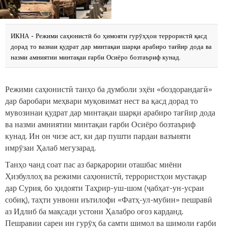
ИКНА - Режими саҳюнистӣ бо ҳимояти гурӯҳҳои террористӣ қасд
дорад то вазнаи қудрат дар минтақаи шарқи арабиро тағйир дода ва
назми амниятии минтақаи ғарби Осиёро бозтаъриф кунад.
Режими саҳюнистӣ танҳо ба думболи эҳёи «боздорандагӣ»
дар баробари меҳвари муқовимат нест ва қасд дорад то
мувозинаи қудрат дар минтақаи шарқи арабиро тағйир дода
ва назми амниятии минтақаи ғарби Осиёро бозтаъриф
кунад. Ин он чизе аст, ки дар пушти пардаи вазъияти
имрӯзаи Ҳалаб мегузарад.
Танҳо чанд соат пас аз барқарории оташбас миёни
Ҳизбуллоҳ ва режими саҳюнистӣ, террористҳои мустақар
дар Сурия, бо ҳидояти Таҳрир-уш-шом (ҷабҳат-ун-усраи
собиқ), таҳти унвони иътилофи «Фатҳ-ул-мубин» пешравӣ
аз Идлиб ба мақсади устони Ҳалабро оғоз карданд.
Пешравии сареи ин гурӯҳ ба самти шимол ва шимоли ғарби