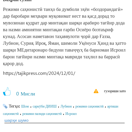
Режими саҳюнистӣ танҳо ба думболи эҳёи «боздорандагӣ»
дар баробари меҳвари муқовимат нест ва қасд дорад то
мувозинаи қудрат дар минтақаи шарқи арабиро тағйир дода
ва назми амниятии минтақаи ғарби Осиёро бозтаъриф
кунад. Асосан наметавон таҳаввулоти ҷорӣ дар Ғазза,
Лубнон, Сурия, Ироқ, Яман, шимоли Уқёнуси Ҳинд ва ҳатто
шарқи МЕдитаронаро бидуни таваҷҷуҳ ба барномаи Исроил
барои тағйири назми минтақа мавриди таҳлил ва баррасӣ
қарор дод.
https://tajikpress.com/2024/12/01/
гузориши хато
0
Мисли
Тегҳо:
،
،
،
،
Шом
саркӯби ДИИШ
Лубнон
режими саҳюнистӣ
артиши
،
،
саҳюнистӣ
режими палиди саҳюнистӣ
Исроил
шарҳи шумо