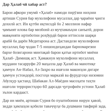
Дар Ҳалаб чӣ хабар аст?
Барои афкори умумӣ «Ҳалаб» намоди пирӯзии ниҳоии
артиши Сурия бар мухолифони мусаллаҳ дар ҷараёни ҷанги
дохилӣ аст. Ин қутби иқтисодӣ бо 2 миллион нафар
ҷамъият илова бар мизбонӣ аз муҷтамаъҳои санъатӣ, дорои
мавқеияти иртиботии роҳбурдӣ барои иттисоли шарқи
арабӣ ба дарёи Медитарона аст. Дастандози мухолифони
мусаллаҳ бар ҷодаи T-5 нишондиҳандаи барномарезии
бархе бозигарони минтақаӣ барои қатъи иртибот миёни
Ҳалаб- Димишқ аст. Ҳамакнун мухолифони мусаллаҳ
муддаии тасарруфи 20 маҳалла дар Ҳалаб ва манотиқе
ҳамчун Ан-Набал, Аз-Заҳро ва ишғоли маконҳои дигаре
ҳамчун устондорӣ, посгоҳи марказӣ ва фурудгоҳи низомии
Абузҳур ҳастанд. Шабакаи Ал-Маёдин масоҳати таҳти
ишғоли террористҳоро 60 дарсади ҷуғрофиёи устони Ҳалаб
эълон кардааст.
Дар ин миён, артиши Сурия бо пуштибонии нируи ҳавоӣ,
зидди ҳамлаҳои қобили таваҷҷуҳе ба душмани такфирӣ зада,