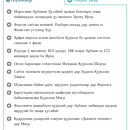
Маросими Арбаини Ҳусайнӣ ҷилваи беназири умқи
пайвандҳои эътиқодии ду миллати Эрону Ироқ
Фаъоли сиёсии кениягӣ: Раҳбари шаҳид дар ҳимоя аз
Фаластин устувор буд
Ҳифзи мероси асили китобати Қуръон бо қалами хаттоти
санъонӣ + филм
Вуруди 1 миллиону 813 ҳазору 188 зоири Арбаин аз 172
кишвари ҷаҳон ба Ироқ
Оғози барномаи тобистонаи Маҷмааи Қуръони Шорҷа
Сабти тиловати мурраттали қориён дар Радиои Қуръони
Уммон
Муколамаи байни адён; зарурате раднопазир дар Фаронса
Баргузории имтиҳонҳои шифоҳии мусобиқаҳои
байналмилалии Қуръони Миср
Фаъолияти мавкибҳои қуръонӣ дар Арбаин; пайванди идораи
мардумӣ бо ишқи ҳусайнӣ
Қадрдонии доварони озмуни қуръонии «Давлати тиловат»
дар Миср