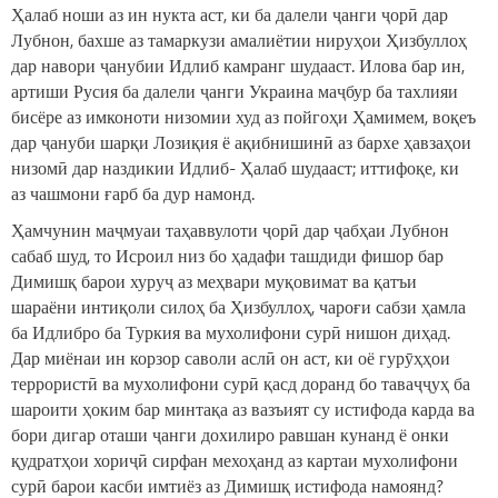
Ҳалаб ноши аз ин нукта аст, ки ба далели ҷанги ҷорӣ дар
Лубнон, бахше аз тамаркузи амалиётии нируҳои Ҳизбуллоҳ
дар навори ҷанубии Идлиб камранг шудааст. Илова бар ин,
артиши Русия ба далели ҷанги Украина маҷбур ба тахлияи
бисёре аз имконоти низомии худ аз пойгоҳи Ҳамимем, воқеъ
дар ҷануби шарқи Лозиқия ё ақибнишинӣ аз бархе ҳавзаҳои
низомӣ дар наздикии Идлиб- Ҳалаб шудааст; иттифоқе, ки
аз чашмони ғарб ба дур намонд.
Ҳамчунин маҷмуаи таҳаввулоти ҷорӣ дар ҷабҳаи Лубнон
сабаб шуд, то Исроил низ бо ҳадафи ташдиди фишор бар
Димишқ барои хуруҷ аз меҳвари муқовимат ва қатъи
шараёни интиқоли силоҳ ба Ҳизбуллоҳ, чароғи сабзи ҳамла
ба Идлибро ба Туркия ва мухолифони сурӣ нишон диҳад.
Дар миёнаи ин корзор саволи аслӣ он аст, ки оё гурӯҳҳои
террористӣ ва мухолифони сурӣ қасд доранд бо таваҷҷуҳ ба
шароити ҳоким бар минтақа аз вазъият су истифода карда ва
бори дигар оташи ҷанги дохилиро равшан кунанд ё онки
қудратҳои хориҷӣ сирфан мехоҳанд аз картаи мухолифони
сурӣ барои касби имтиёз аз Димишқ истифода намоянд?