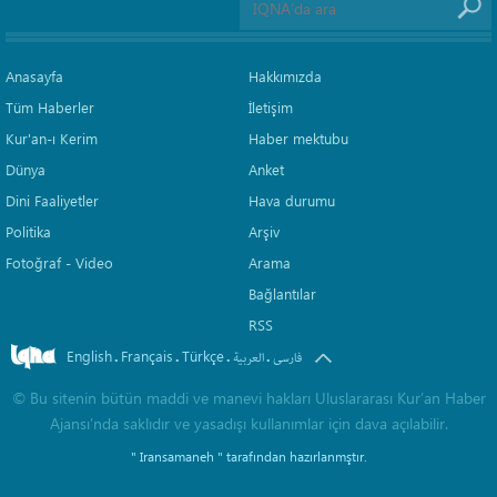
Anasayfa
Hakkımızda
Tüm Haberler
İletişim
Kur'an-ı Kerim
Haber mektubu
Dünya
Anket
Dini Faaliyetler
Hava durumu
Politika
Arşiv
Fotoğraf - Video
Arama
Bağlantılar
RSS
English
Français
Türkçe
.
.
.
.
فارسی
العربیة
©
Bu sitenin bütün maddi ve manevi hakları Uluslararası Kur’an Haber
Ajansı’nda saklıdır ve yasadışı kullanımlar için dava açılabilir.
" Iransamaneh "
tarafından hazırlanmştır.