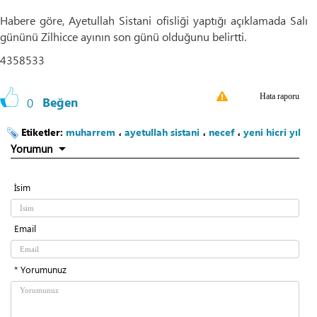
Habere göre, Ayetullah Sistani ofisliği yaptığı açıklamada Salı
gününü Zilhicce ayının son günü olduğunu belirtti.
4358533
Hata raporu
0
Beğen
Etiketler:
muharrem
،
ayetullah sistani
،
necef
،
yeni hicri yıl
Yorumun
İsim
Email
* Yorumunuz