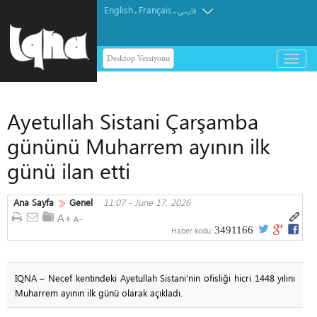
English
Français
.
.
فارسی
Desktop Versiyonu
باز
و
بسته
کردن
Ayetullah Sistani Çarşamba
منو
gününü Muharrem ayının ilk
günü ilan etti
Ana Sayfa
Genel
11:07 - June 17, 2026
3491166
Haber kodu:
IQNA – Necef kentindeki Ayetullah Sistani’nin ofisliği hicri 1448 yılını
Muharrem ayının ilk günü olarak açıkladı.