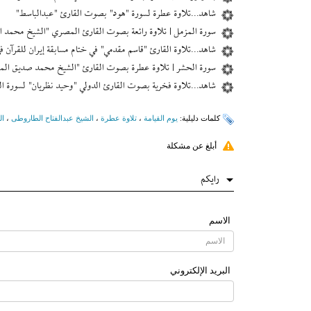
شاهد...تلاوة عطرة لسورة "هود" بصوت القارئ "عبدالباسط"
سورة المزمل | تلاوة رائعة بصوت القارئ المصري "الشيخ محمد ا
شاهد...تلاوة القارئ "قاسم مقدمي" في ختام مسابقة إیران للقرآن 
سورة الحشر | تلاوة عطرة بصوت القارئ "الشيخ محمد صديق الم
شاهد...تلاوة فخرية بصوت القارئ الدولي "وحيد نظريان" لسورة ال
کلمات دلیلیة:
يوم القيامة
،
تلاوة عطرة
،
الشیخ عبدالفتاح الطاروطی
،
ال
أبلغ عن مشكلة
رایکم
الاسم
البرید الإلکتروني