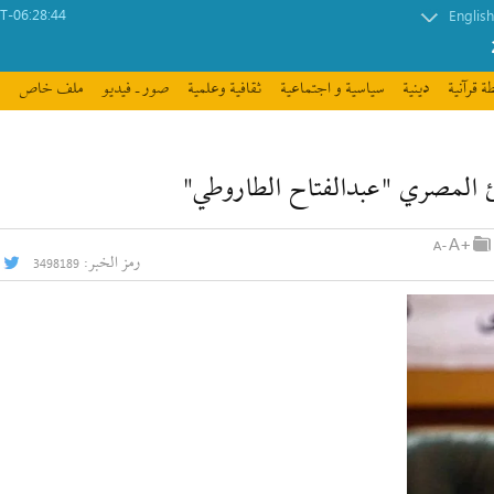
-06:28:44
English
ة قرآنیة
دينية
سیاسیة و اجتماعیة
ثقافیة وعلمیة
صور ـ فيديو
ملف خاص
ئ المصري "عبدالفتاح الطاروطي"
رمز الخبر:
3498189