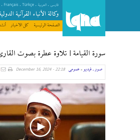
Français
Türkçe
.
.
.
.
فارسی
العربیة
وکالة الأنباء القرآنیة الدولیة
الصفحة الرئیسیة
كل الاخبار
أنشط
سورة القيامة | تلاوة عطرة بصوت القار
صور ـ فيديو
عمومی
22:18 - December 16, 2024
»