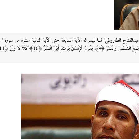
لفتاح الطاروطي" لما تيسر له الآية السابعة حتى الآية الثانية عشرة من سورة "ال