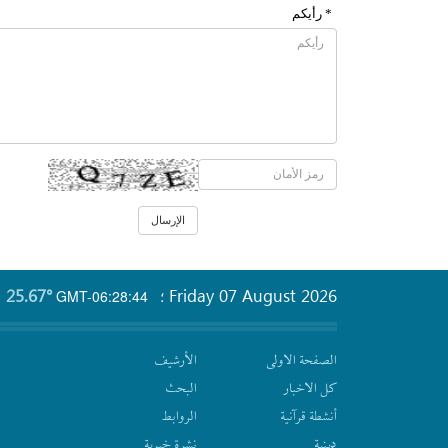
* رأیکم
25.67°
Friday 07 August 2026
GMT-06:28:44
؛
الصفحة الاولى
الأرشیف
كل الاخبار
البحث
أنشطة قرآنیة
الروابط
دينية
نشرة‌ خبریة