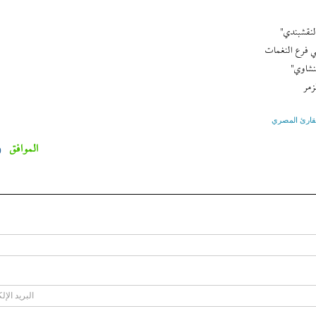
لنقشبندي"
في فرع النغمات
نشاوي"
زمر
قارئ المصري
الموافق
0