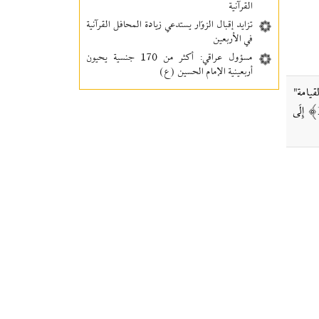
القرآنية
تزايد إقبال الزوّار يستدعي زيادة المحافل القرآنية
في الأربعين
مسؤول عراقي: أكثر من 170 جنسية يحيون
أربعينية الإمام الحسين (ع)
قيامة"
المباركة وهي فَإِذَا بَرِقَ الْبَصَرُ ﴿7﴾ وَخَسَفَ الْقَمَرُ ﴿8﴾ وَجُمِعَ الشَّمْسُ وَالْقَمَرُ ﴿9﴾ يَقُولُ الْإِنْسَانُ يَوْمَئِذٍ أَيْنَ الْمَفَرُّ ﴿10﴾ كَلَّا لَا وَزَرَ ﴿11﴾ إِلَى