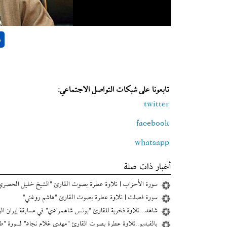
تابعونا على شبكات التواصل الاجتماعي:
twitter
facebook
whatsapp
أخبار ذات صلة
سورة الأحزاب | تلاوة عطرة بصوت القارئ "الشيخ خليل الحصري
سورة فصلت | تلاوة عطرة بصوت القارئ "هاشم روغني"
شاهد...تلاوة فخرية للقارئ "يونس شاهمرادي" في مسابقة إیران الوط
بالفيديو..تلاوة عطرة بصوت القارئ "مهدي غلام نجاد" لسورة "طه