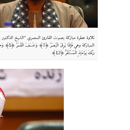
تلاوة عطرة مباركة بصوت القارئ المصري "الشيخ الدكتور عبدا
رَبِّكَ يَوْمَئِذٍ الْمُسْتَقَرُّ ﴿12﴾.