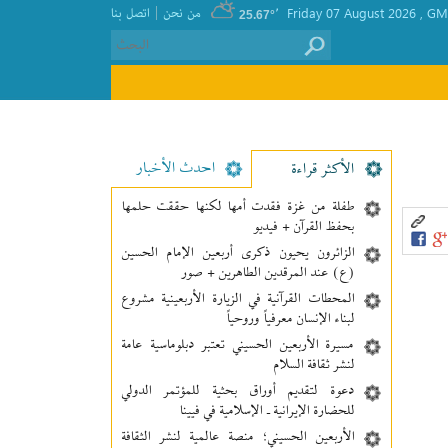
|
GMT
, Friday 07 August 2026
٬
من نحن
اتصل بنا
25.67°
احدث الأخبار
الأکثر قراءة
طفلة من غزة فقدت أمها لكنها حققت حلمها
بحفظ القرآن + فيديو
الزائرون يحيون ذكرى أربعين الإمام الحسين
(ع) عند المرقدين الطاهرين + صور
المحطات القرآنية في الزيارة الأربعينية مشروع
لبناء الإنسان معرفیاً وروحياً
مسيرة الأربعين الحسيني تعتبر دبلوماسية عامة
لنشر ثقافة السلام
دعوة لتقديم أوراق بحثية للمؤتمر الدولي
للحضارة الإيرانية ـ الإسلامية في فيينا
الأربعين الحسيني؛ منصة عالمية لنشر الثقافة