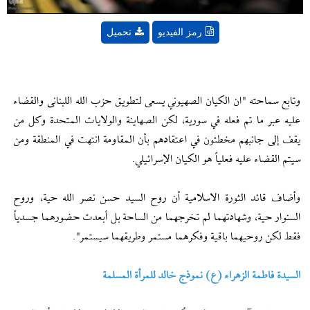
رمز الفيديو
تحميل
وتابع سماحته "ان الكيان الصهيوني يسعى لتطويق حزب الله اللبنانی والقضاء
عليه عبر ما تم فعله في سورية، لكن الصهاينة والولايات المتحدة وكل من
يقف إلى جانبهم مخطئون في اعتقادهم بأن المقاومة انتهت في المنطقة ومن
سيتم القضاء عليه فعلياً هو الكيان الإسرائيلي.
وأضاف قائد الثورة الاسلامية أن روح السيد حسن نصر الله حية، وروح
السنوار حية، وشهادتهما لم تخرجهما من الساحة بل أبعدت حضورهما جسدياً
فقط لكن روحيهما باقية وفكرهما مستمر وطريقهما سيستمر".
السيدة فاطمة الزهراء (ع) نموذج خالد للمرأة المسلمة