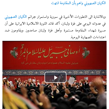
الكيان الصهيوني واهم بأن المقاومة انتهت
وبالاشارة الى التطورات الأخيرة في سورية واستمرار جرائم
الكيان الصهيوني
في عدوانه اليومي على غزة ولبنان، أكد قائد الثورة الاسلامية الايرانية على أن
مسيرة شهداء المقاومة مستمرة وأهل غزة ولبنان صامدون ويقاومون ضد
اعتداءات الصهاينة اليومية.
Play
Video