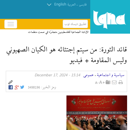
English
.
فارسی
العربیة
تطبيق ديسك توب
باز
و
الإبادة الجماعية للفلسطينيين متجذرّة في صمت منظمات
بسته
حقوق الإنسان
کردن
قائد الثورة: من سيتم إجتثاثه هو الكيان الصهيوني
منو
وليس المقاومة + فيديو
سیاسیة و اجتماعیة
عمومی
15:14 - December 17, 2024
»
رمز الخبر:
3498196