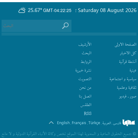
25.67°
Saturday 08 August 2026
GMT-04:22:25
؛
الصفحة الاولى
الأرشیف
كل الاخبار
البحث
أنشطة قرآنیة
الروابط
دينية
نشرة‌ خبریة
سیاسیة و اجتماعیة
التصويت
ثقافیة وعلمیة
من نحن
صور ـ فيديو
اتصل بنا
الطقس
RSS
English
Français
Türkçe
فارسی
العربیة
.
.
.
.
© جمیع الحقوق المادیة و المعنویة لهذا الموقع تخص وکالة الأنباء القرآنیة الدولیة و لا مانع