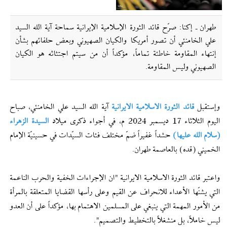
طهران ـ إکنا: صرّح قائد الثورة الإسلامية الإیرانية سماحة آية الله السيد
علي الخامنئي أن تصور أمريكا والكيان الصهيوني وبعض حلفائهم بشأن
إنتهاء المقاومة خاطئة تماماً، مؤكداً أن من سيتم اجتثاثه هو الكيان
الصهيوني وليس المقاومة.
وإستقبل
قائد الثورة الاسلامية الایرانیة
آية الله السيد علي الخامنئي، صباح
اليوم الثلاثاء 17 ديسمبر 2024 م، في أجواء ذكرى ميلاد
السيدة الزهراء
(سلام الله عليها)
حشداً غفيراً ضمّ مختلف فئات السيّدات في حسينيّة الإمام
الخميني (قده) بالعاصمة طهران.
واعتبر قائد الثورة الاسلامية الايرانية "ان الإجراءات الخفية والحرب الناعمة
التي يشنّها الأعداء للانحراف عن القيم وعلى رأسها القضايا المتعلقة بالمرأة
من الأمور المهمة التي ينبغي على المسلمين الاهتمام بها، مؤكداً على أن العدو
ليس خاملاً، بل منشغلاً بالتخطيط والتصميم".