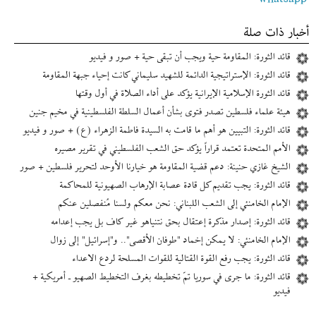
أخبار ذات صلة
قائد الثورة: المقاومة حية ويجب أن تبقى حية + صور و فيديو
قائد الثورة: الإستراتيجية الدائمة للشهيد سليماني كانت إحياء جبهة المقاومة
قائد الثورة الإسلامیة الإیرانیة يؤكد على أداء الصلاة في أول وقتها
هيئة علماء فلسطين تصدر فتوى بشأن أعمال السلطة الفلسطينية في مخيم جنين
قائد الثورة: التبيين هو أهم ما قامت به السيدة فاطمة الزهراء (ع) + صور و فيديو
الأمم المتحدة تعتمد قراراً يؤكد حق الشعب الفلسطيني في تقرير مصيره
الشيخ غازي حنينة: دعم قضية المقاومة هو خيارنا الأوحد لتحرير فلسطين + صور
قائد الثورة: يجب تقديم كل قادة عصابة الإرهاب الصهيونية للمحاكمة
الإمام الخامنئي إلى الشعب اللبناني: نحن معكم ولسنا مُنفصلين عنكم
قائد الثورة: إصدار مذكرة إعتقال بحق نتنياهو غير كاف بل يجب إعدامه
الإمام الخامنئي: لا يمكن إخماد "طوفان الأقصى".. و"إسرائيل" إلى زوال
قائد الثورة: يجب رفع القوة القتالية للقوات المسلحة لردع الاعداء
قائد الثورة: ما جرى في سوريا تمّ تخطيطه بغرف التخطيط الصهيو ـ أمريكية +
فيديو