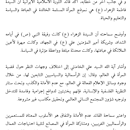
و في جانب آخر من خطابه، أكد قائد الثورة الاسلامية الايرانية أن السيدة
فاطمة الزهراء (ع) هي نموذج المرأة المسلمة الخالدة في العبادة والسياسة
والتعليم والحياة.
وأوضح سماحته أن السيدة الزهراء (ع) كانت رفيقة النبي (ص) في أيامه
الشداد، وشريكة أمير المؤمنين علي (ع) في الجهاد، وكانت مبهرة لأعين
الملائكة في عبادتها، وكانت محدثة مبلغة وواعظة مؤثرة في السياسة.
وأشار آية الله السيد علي الخامنئي إلى اختلاف وجهات النظر حول قضية
المرأة في العالم، وقال: إن الرأسمالية والسياسيين التابعين لها، من خلال
وجود وسائل الإعلام الفعالة في العالم، مع عدم الأمانة والكذب وتحت ستار
النظرية الفلسفية والإنسانية، فإنهم يختبئون لدوافع إجرامية وفاسدة للتدخل
وتوجيه شؤون المجتمع النسائي العالمي وتحقيق مكاسب غير مشروعة.
واعتبر سماحة القائد عدم الأمانة والنفاق هو الأسلوب المعتاد للمستعمرين
والرأسماليين الغربيين، ومشاركة المرأة في المصانع لتلبية احتياجات العمال