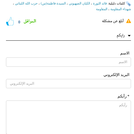
کلمات دلیلیة:
قائد الثورة
،
الكيان الصهيوني
،
السيدة فاطمة(س)
،
حزب الله اللبناني
،
شهداء المقاومة
،
المقاومة
الموافق
أبلغ عن مشكلة
0
رایکم
الاسم
البرید الإلکتروني
* رأیکم