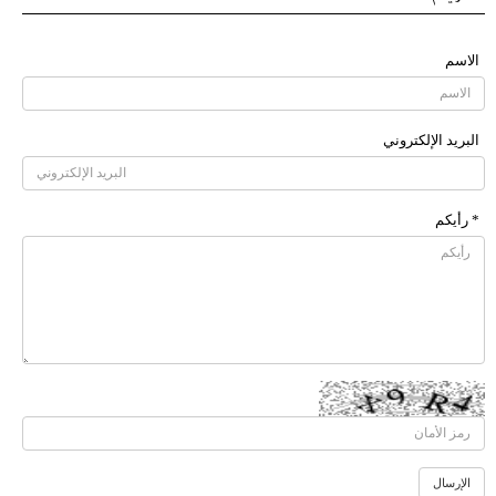
الاسم
البرید الإلکتروني
* رأیکم