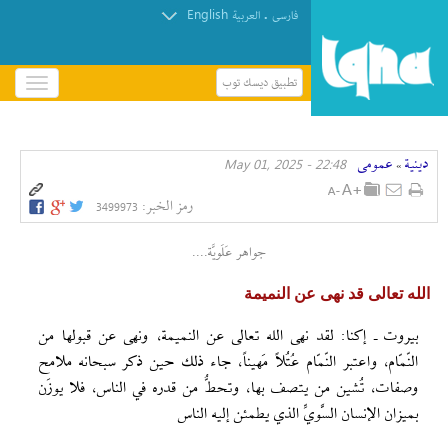
English
.
فارسی
العربیة
تطبيق ديسك توب
باز
و
بسته
کردن
دينية
عمومی
22:48 - May 01, 2025
منو
»
رمز الخبر:
3499973
جواهر عَلَويَّة....
الله تعالى قد نهى عن النميمة
بيروت ـ إکنا: لقد نهى الله تعالى عن النميمة، ونهى عن قبولها من
النّمّام، واعتبر النّمّام عُتُلاً مَهيناً، جاء ذلك حين ذكر سبحانه ملامح
وصفات، تُشين من يتصف بها، وتحطُّ من قدره في الناس، فلا يوزَن
بميزان الإنسان السَّويِّ الذي يطمئن إليه الناس