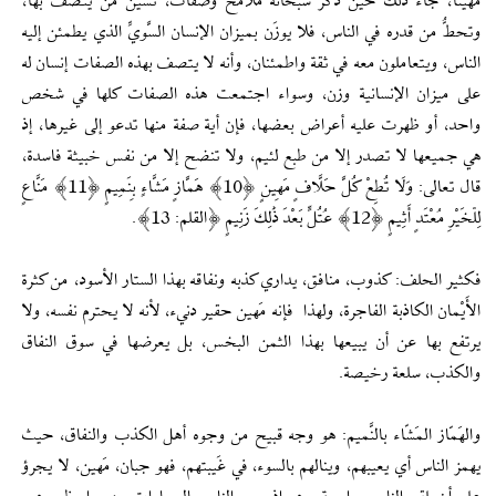
مَهيناً، جاء ذلك حين ذكر سبحانه ملامح وصفات، تُشين من يتصف بها،
وتحطُّ من قدره في الناس، فلا يوزَن بميزان الإنسان السَّويِّ الذي يطمئن إليه
الناس، ويتعاملون معه في ثقة واطمئنان، وأنه لا يتصف بهذه الصفات إنسان له
على ميزان الإنسانية وزن، وسواء اجتمعت هذه الصفات كلها في شخص
واحد، أو ظهرت عليه أعراض بعضها، فإن أية صفة منها تدعو إلى غيرها، إذ
هي جميعها لا تصدر إلا من طبع لئيم، ولا تنضح إلا من نفس خبيثة فاسدة،
قال تعالى: وَلَا تُطِعْ كُلَّ حَلَّافٍ مَهِينٍ ﴿10﴾ هَمَّازٍ مَشَّاءٍ بِنَمِيمٍ ﴿11﴾ مَنَّاعٍ
لِلْخَيْرِ مُعْتَدٍ أَثِيمٍ ﴿12﴾ عُتُلٍّ بَعْدَ ذَٰلِكَ زَنِيمٍ ﴿القلم: 13﴾.
فكثير الحلف: كذوب، منافق، يداري كذبه ونفاقه بهذا الستار الأسود، من كثرة
الأَيْمان الكاذبة الفاجرة، ولهذا فإنه مَهين حقير دنيء، لأنه لا يحترم نفسه، ولا
يرتفع بها عن أن يبيعها بهذا الثمن البخس، بل يعرضها في سوق النفاق
والكذب، سلعة رخيصة.
والهَمّاز المَشّاء بالنَّميم: هو وجه قبيح من وجوه أهل الكذب والنفاق، حيث
يهمز الناس أي يعيبهم، وينالهم بالسوء، في غَيبتهم، فهو جبان، مَهين، لا يجرؤ