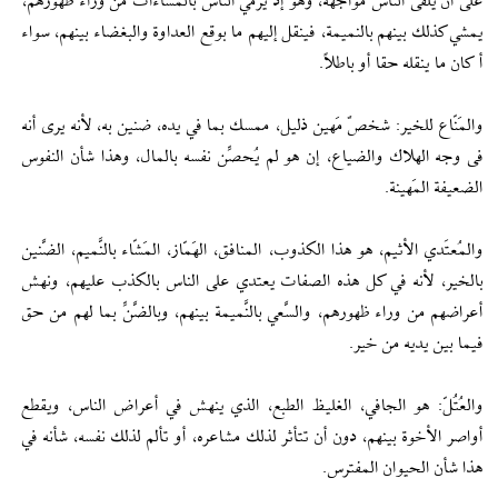
على أن يلقى الناس مواجهة، وهو إذ يرمي الناس بالمساءات من وراء ظهورهم،
يمشي كذلك بينهم بالنميمة، فينقل إليهم ما بوقع العداوة والبغضاء بينهم، سواء
أ كان ما ينقله حقا أو باطلاً.
والمَنّاع للخير: شخصٌ مَهين ذليل، ممسك بما في يده، ضنين به، لأنه يرى أنه
فى وجه الهلاك والضياع، إن هو لم يُحصِّن نفسه بالمال، وهذا شأن النفوس
الضعيفة المَهينة.
والمُعتَدي الأثيم، هو هذا الكذوب، المنافق، الهَمّاز، المَشّاء بالنَّميم، الضَّنين
بالخير، لأنه في كل هذه الصفات يعتدي على الناس بالكذب عليهم، ونهش
أعراضهم من وراء ظهورهم، والسَّعي بالنَّميمة بينهم، وبالضَّنِّ بما لهم من حق
فيما بين يديه من خير.
والعُتُلّ: هو الجافي، الغليظ الطبع، الذي ينهش في أعراض الناس، ويقطع
أواصر الأخوة بينهم، دون أن تتأثر لذلك مشاعره، أو تألم لذلك نفسه، شأنه في
هذا شأن الحيوان المفترس.