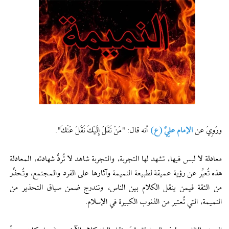
ورُوِيَ عن
الإمام علِيَّ (ع)
أنه قال: "مَنْ نَقَلَ إِلَيْكَ نَقَلَ عَنْكَ".
معادلة لا لبس فيها، تشهد لها التجربة، والتجربة شاهد لا تُردُّ شهادته، المعادلة
هذه تُعبِّر عن رؤية عميقة لطبيعة النميمة وآثارها على الفرد والمجتمع، وتُحذِّر
من الثقة فيمن ينقل الكلام بين الناس، وتندرج ضمن سياق التحذير من
النميمة، التي تُعتبر من الذنوب الكبيرة في الإسلام.