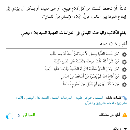
ثالثاً: أن نحفظ ألسنتنا من كل كلام قبيح، أو غير مفيد، أو يمكن أن يؤدي إلى
إيقاع الفرقة بين الناس، فإنَّ: "بَلاء الإِنسانِ مِنَ اللّسانِ".
بقلم الكاتب والباحث اللبناني في الدراسات الدينية السيد بلال وهبي
أخبار ذات صلة
"مَنْ طَلَبَ الدُّنْيا بِعَمَلِ الآخِرَةِ كانَ أَبْعَدَ لَهُ مِمّا طَلَبَ
مَنْ كَثُرَ أَكْلُهُ قَلَّتْ صِحتُهُ وَثَقُلَتْ عَلَى نَفْسِهِ مَؤُنَتُهُ
"مَنْ جَعَلَ الْحَقَّ مَطْلَبَهُ لانَ لَهُ الشَّديدُ وَقَرُبَ عَلَيْهِ الْبَعْيدُ
مَنْ أَطاعَ اللّه لَمْ يَضُرَّهُ مَنْ أَسْخَطَ مِنَ النّاسِ
مَنْ مَلَكَهُ الْهَوَى لَمْ يَقْبَلْ مِنْ نَصُوحٍ نُصْحاً
کلمات دلیلیة:
النميمة
،
جواهر علوية
،
الدراسات الدينية
،
السيد بلال الوهبي
،
الامام
علي(ع)
،
الامام علي(ع) والقرآن
الموافق
أبلغ عن مشكلة
0
رایکم