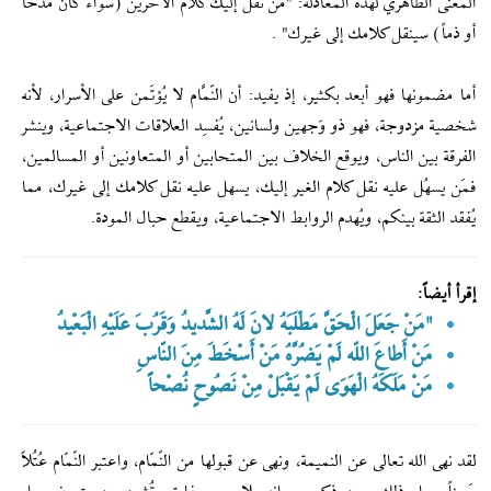
المعنى الظاهري لهذه المعادلة: "مَن نقل إليك كلام الآخرين (سواء كان مدحاً
أو ذماً) سينقل كلامك إلى غيرك" .
أما مضمونها فهو أبعد بكثير، إذ يفيد: أن النّمَّام لا يُؤتَمن على الأسرار، لأنه
شخصية مزدوجة، فهو ذو وَجهين ولسانين، يُفسِد العلاقات الاجتماعية، وينشر
الفرقة بين الناس، ويوقع الخلاف بين المتحابين أو المتعاونين أو المسالمين،
فمَن يسهُل عليه نقل كلام الغير إليك، يسهل عليه نقل كلامك إلى غيرك، مما
يُفقد الثقة بينكم، ويُهدم الروابط الاجتماعية، ويقطع حبال المودة.
إقرأ أيضاً:
"مَنْ جَعَلَ الْحَقَّ مَطْلَبَهُ لانَ لَهُ الشَّديدُ وَقَرُبَ عَلَيْهِ الْبَعْيدُ
مَنْ أَطاعَ اللّه لَمْ يَضُرَّهُ مَنْ أَسْخَطَ مِنَ النّاسِ
مَنْ مَلَكَهُ الْهَوَى لَمْ يَقْبَلْ مِنْ نَصُوحٍ نُصْحاً
لقد نهى الله تعالى عن النميمة، ونهى عن قبولها من النّمّام، واعتبر النّمّام عُتُلاً