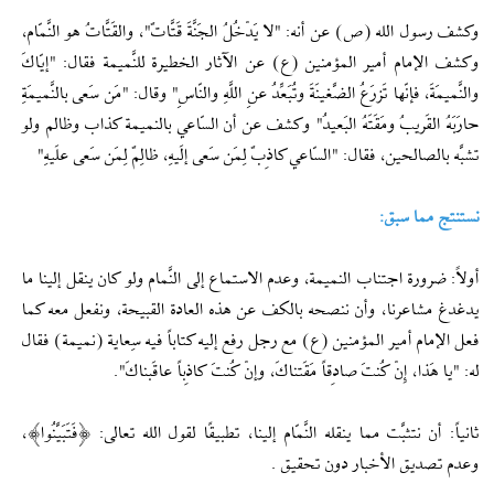
وكشف رسول الله (ص) عن أنه: "لا يَدْخُلُ الجَنَّةَ قَتَّاتٌ"، والقَتَّاتُ هو النَّمّام،
وكشف الإمام أمير المؤمنين (ع) عن الآثار الخطيرة للنَّميمة فقال: "إيّاكَ
والنَّميمَةَ، فإنّها تَزرَعُ الضَّغينَةَ وتُبَعِّدُ عنِ اللَّهِ والنّاسِ" وقال: "مَن سَعى‏ بالنَّميمَةِ
حارَبَهُ القَريبُ ومَقَتَهُ البَعيدُ" وكشف عن أن السّاعي بالنميمة كذاب وظالم ولو
تشبَّه بالصالحين، فقال: "السّاعي كاذِبٌ لِمَن سَعى‏ إلَيهِ، ظالِمٌ لِمَن سَعى‏ علَيهِ"
نستنتج مما سبق:
أولاً: ضرورة اجتناب النميمة، وعدم الاستماع إلى النَّمام ولو كان ينقل إلينا ما
يدغدغ مشاعرنا، وأن ننصحه بالكف عن هذه العادة القبيحة، ونفعل معه كما
فعل الإمام أمير المؤمنين (ع) مع رجل رفع إليه كتاباً فيه سِعاية (نميمة) فقال
له: "يا هَذا، إِنْ كُنتَ صادِقاً مَقَتناكَ، وإنْ كُنتَ كاذِباً عاقَبناكَ".
ثانياً: أن نتثبَّت مما ينقله النَّمّام إلينا، تطبيقًا لقول الله تعالى: ﴿فَتَبَيَّنُوا﴾،
وعدم تصديق الأخبار دون تحقيق .