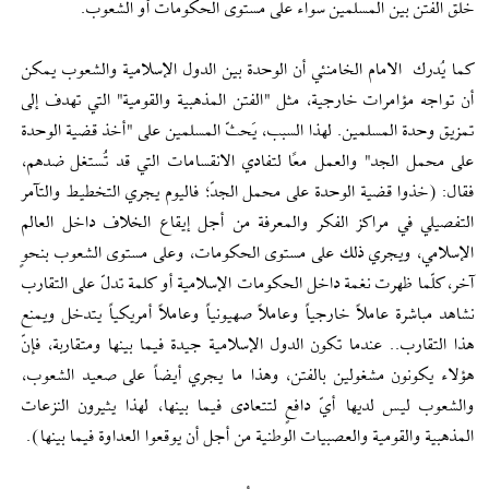
خلق الفتن بين المسلمين سواء على مستوى الحكومات أو الشعوب.
كما يُدرك الامام الخامنئي أن الوحدة بين الدول الإسلامية والشعوب يمكن
أن تواجه مؤامرات خارجية، مثل "الفتن المذهبية والقومية" التي تهدف إلى
تمزيق وحدة المسلمين. لهذا السبب، يَحثّ المسلمين على "أخذ قضية الوحدة
على محمل الجد" والعمل معًا لتفادي الانقسامات التي قد تُستغل ضدهم،
فقال: (خذوا قضية الوحدة على محمل الجدّ؛ فاليوم يجري التخطيط والتآمر
التفصيلي في مراكز الفكر والمعرفة من أجل إيقاع الخلاف داخل العالم
الإسلامي، ويجري ذلك على مستوى الحكومات، وعلى مستوى الشعوب بنحوٍ
آخر، كلّما ظهرت نغمة داخل الحكومات الإسلامية أو كلمة تدلّ على التقارب
نشاهد مباشرة عاملاً خارجياً وعاملاً صهيونياً وعاملاً أمريكياً يتدخل ويمنع
هذا التقارب.. عندما تكون الدول الإسلامية جيدة فيما بينها ومتقاربة، فإنّ
هؤلاء يكونون مشغولين بالفتن، وهذا ما يجري أيضاً على صعيد الشعوب،
والشعوب ليس لديها أيّ دافعٍ لتتعادى فيما بينها، لهذا يثيرون النزعات
المذهبية والقومية والعصبيات الوطنية من أجل أن يوقعوا العداوة فيما بينها).