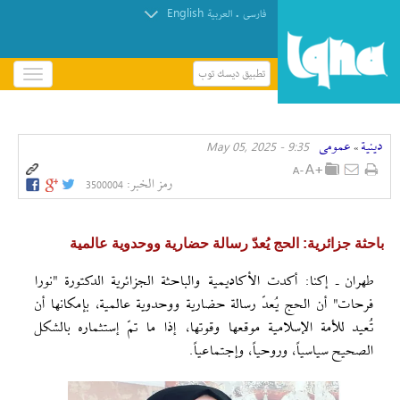
English
.
فارسی
العربیة
تطبيق ديسك توب
باز
و
بسته
کردن
دينية
عمومی
9:35 - May 05, 2025
منو
»
رمز الخبر:
3500004
باحثة جزائرية: الحج يُعدّ رسالة حضارية ووحدوية عالمية
طهران ـ إکنا: أكدت الأكاديمية والباحثة الجزائرية الدكتورة "نورا
فرحات" أن الحج يُعدّ رسالة حضارية ووحدوية عالمية، بإمكانها أن
تُعيد للأمة الإسلامية موقعها وقوتها، إذا ما تمّ إستثماره بالشكل
الصحيح سياسياً، وروحياً، وإجتماعياً.