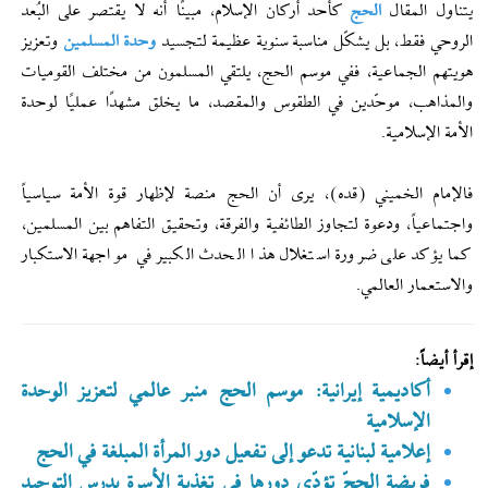
يتناول المقال
الحج
كأحد أركان الإسلام، مبينًا أنه لا يقتصر على البُعد
الروحي فقط، بل يشكّل مناسبة سنوية عظيمة لتجسيد
وحدة المسلمين
وتعزيز
هويتهم الجماعية، ففي موسم الحج، يلتقي المسلمون من مختلف القوميات
والمذاهب، موحّدين في الطقوس والمقصد، ما يخلق مشهدًا عمليًا لوحدة
الأمة الإسلامية.
فالإمام الخميني (قده)، يرى أن الحج منصة لإظهار قوة الأمة سياسياً
واجتماعياً، ودعوة لتجاوز الطائفية والفرقة، وتحقيق التفاهم بين المسلمين،
كما يؤكد على ضرورة استغلال هذا الحدث الكبير في مواجهة الاستكبار
والاستعمار العالمي.
إقرأ أيضاً:
أكاديمية إیرانیة: موسم الحج منبر عالمي لتعزيز الوحدة
الإسلامية
إعلامية لبنانية تدعو إلى تفعيل دور المرأة المبلغة في الحج
فريضة الحجّ تؤدّي دورها في تغذية الأسرة بدرس التوحيد