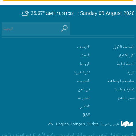
25.67°
Sunday 09 August 2026
GMT-10:41:32
؛
الصفحة الاولى
الأرشیف
كل الاخبار
البحث
أنشطة قرآنیة
الروابط
دينية
نشرة‌ خبریة
سیاسیة و اجتماعیة
التصويت
ثقافیة وعلمیة
من نحن
صور ـ فيديو
اتصل بنا
الطقس
RSS
English
Français
Türkçe
فارسی
العربیة
.
.
.
.
© جمیع الحقوق المادیة و المعنویة لهذا الموقع تخص وکالة الأنباء القرآنیة الدولیة و لا مانع