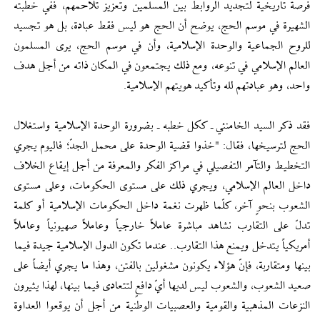
فرصة تاريخية لتجديد الروابط بين المسلمين وتعزيز تلاحمهم، ففي خطبته
الشهيرة في موسم الحج، يوضح أن الحج هو ليس فقط عبادة، بل هو تجسيد
للروح الجماعية والوحدة الإسلامية، وأن في موسم الحج، يرى المسلمون
العالم الإسلامي في تنوعه، ومع ذلك يجتمعون في المكان ذاته من أجل هدف
واحد، وهو عبادتهم لله وتأكيد هويتهم الإسلامية.
فقد ذكر السيد الخامنئي ـ ككل خطبه ـ بضرورة الوحدة الإسلامية واستغلال
الحج لترسيخها، فقال: "خذوا قضية الوحدة على محمل الجدّ؛ فاليوم يجري
التخطيط والتآمر التفصيلي في مراكز الفكر والمعرفة من أجل إيقاع الخلاف
داخل العالم الإسلامي، ويجري ذلك على مستوى الحكومات، وعلى مستوى
الشعوب بنحوٍ آخر، كلّما ظهرت نغمة داخل الحكومات الإسلامية أو كلمة
تدلّ على التقارب نشاهد مباشرة عاملاً خارجياً وعاملاً صهيونياً وعاملاً
أمريكياً يتدخل ويمنع هذا التقارب.. عندما تكون الدول الإسلامية جيدة فيما
بينها ومتقاربة، فإنّ هؤلاء يكونون مشغولين بالفتن، وهذا ما يجري أيضاً على
صعيد الشعوب، والشعوب ليس لديها أيّ دافعٍ لتتعادى فيما بينها، لهذا يثيرون
النزعات المذهبية والقومية والعصبيات الوطنية من أجل أن يوقعوا العداوة