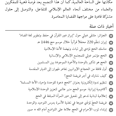
مكانتها على الساحة العالمية، كما أن هذا التجمع يعدّ فرصة ذهبية للمفكرين
والعلماء من مختلف أنحاء العالم الإسلامي للتفاعل، والتوصل إلى حلول
مشتركة قادرة على مواجهة القضايا المعاصرة.
أخبار ذات صلة
الجزائر: ملتقى دولي حول "إبراز دور القرآن في حفظ وتطوير لغة الضاد"
إیران تنظّم 220 محفلاً قرآنياً خلال موسم حج 1446 هـ
مناسك الحج تؤدي إلى ثبات ونهضة الأمة الإسلامية
الحج مؤتمر دولي للمجتمع الإسلامي والإنسانیة
الحج هو تذكير بالوحدة والأخوة الموجودة بين المسلمين
أول قافلة من الحجاج الإيرانيين تغادر طهران إلى الديار المقدسة
كيف نشارك في أجر فريضة الحج؟
تنظيم ندوة إلكترونية بعنوان "الحج دعوة للوحدة وإحیاء الأمة المسلمة"
أكاديمية إیرانیة: موسم الحج منبر عالمي لتعزيز الوحدة الإسلامية
إعلامية لبنانية تدعو إلى تفعيل دور المرأة المبلغة في الحج
فريضة الحجّ تؤدّي دورها في تغذية الأسرة بدرس التوحيد والوحدة
إرتداء ثوب الإحرام في الحج علامة على التواضع أمام الله + صور