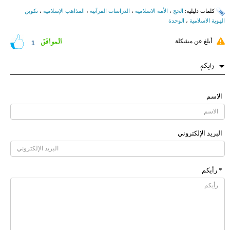
کلمات دلیلیة:
الحج
،
الأمة الاسلامیة
،
الدراسات القرآنیة
،
المذاهب الإسلامیة
،
تكوين
الهوية الاسلامية
،
الوحدة
الموافق
أبلغ عن مشكلة
1
رایکم
الاسم
البرید الإلکتروني
* رأیکم