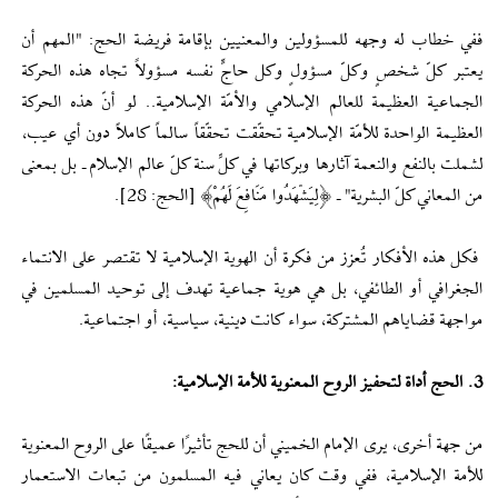
ففي خطاب له وجهه للمسؤولين والمعنيين بإقامة فريضة الحج: "المهم أن
يعتبر كلّ شخصٍ وكلّ مسؤولٍ وكل حاجٍّ نفسه مسؤولاً تجاه هذه الحركة
الجماعية العظيمة للعالم الإسلامي والأمّة الإسلامية.. لو أنّ هذه الحركة
العظيمة الواحدة للأمّة الإسلامية تحقّقت تحقّقاً سالماً كاملاً دون أي عيب،
لشملت بالنفع والنعمة آثارها وبركاتها في كلِّ سنة كلّ عالم الإسلام ـ بل بمعنى
من المعاني كلّ البشرية" ـ ﴿لِيَشْهَدُوا مَنَافِعَ لَهُمْ﴾ [الحج: 28].
فكل هذه الأفكار تُعزز من فكرة أن الهوية الإسلامية لا تقتصر على الانتماء
الجغرافي أو الطائفي، بل هي هوية جماعية تهدف إلى توحيد المسلمين في
مواجهة قضاياهم المشتركة، سواء كانت دينية، سياسية، أو اجتماعية.
3. الحج أداة لتحفيز الروح المعنوية للأمة الإسلامية:
من جهة أخرى، يرى الإمام الخميني أن للحج تأثيرًا عميقًا على الروح المعنوية
للأمة الإسلامية، ففي وقت كان يعاني فيه المسلمون من تبعات الاستعمار