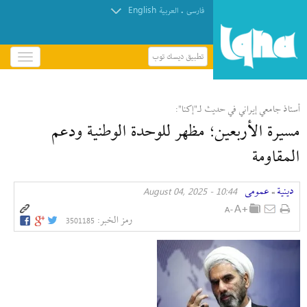
English
.
فارسی
العربیة
تطبيق ديسك توب
باز
و
بسته
کردن
أستاذ جامعي إیراني في حديث لـ"إکنا":
منو
مسيرة الأربعين؛ مظهر للوحدة الوطنية ودعم
المقاومة
دينية
عمومی
10:44 - August 04, 2025
»
رمز الخبر:
3501185