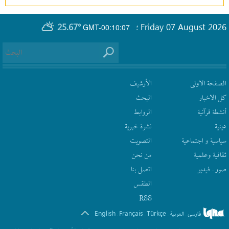
25.67°
Friday 07 August 2026
GMT-00:10:07
؛
الصفحة الاولى
الأرشیف
كل الاخبار
البحث
أنشطة قرآنیة
الروابط
دينية
نشرة‌ خبریة
سیاسیة و اجتماعیة
التصويت
ثقافیة وعلمیة
من نحن
صور ـ فيديو
اتصل بنا
الطقس
RSS
English
Français
Türkçe
فارسی
العربیة
.
.
.
.