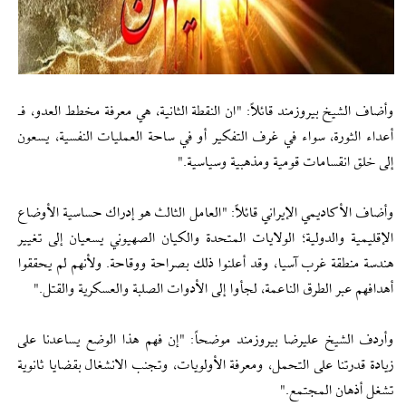
وأضاف الشيخ بيروزمند قائلاً: "ان النقطة الثانية، هي معرفة مخطط العدو، فـ
أعداء الثورة، سواء في غرف التفكير أو في ساحة العمليات النفسية، يسعون
إلى خلق انقسامات قومية ومذهبية وسياسية."
وأضاف الأكاديمي الإيراني قائلاً: "العامل الثالث هو إدراك حساسية الأوضاع
الإقليمية والدولية؛ الولايات المتحدة والكيان الصهيوني يسعيان إلى تغيير
هندسة منطقة غرب آسيا، وقد أعلنوا ذلك بصراحة ووقاحة. ولأنهم لم يحققوا
أهدافهم عبر الطرق الناعمة، لجأوا إلى الأدوات الصلبة والعسكرية والقتل."
وأردف الشیخ علیرضا بیروزمند موضحاً: "إن فهم هذا الوضع يساعدنا على
زيادة قدرتنا على التحمل، ومعرفة الأولويات، وتجنب الانشغال بقضايا ثانوية
تشغل أذهان المجتمع."