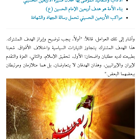
الآداب والتقاليد الموصى بها خلال مسيرة الأربعين الحسيني
بناء الأمة هو هدف أربعين الإمام الحسين (ع)
مواكب الأربعين الحسيني تحمل رسالة الجهاد والشهادة
وأشار إلى تلك العوامل، قائلاً: "أولاً، يجب توضيح وإبراز الهدف المشترك.
هذا الهدف المشترك يتجاوز التيارات السياسية واختلاف الأذواق. شعبنا
بطبيعته لديه مطلبان واضحان؛ الأول، تحقيق الإسلام، والثاني، العزة والتقدم
لإيران والإيرانيين، وهذان الهدفان لا يتعارضان، بل هما متلازمان ومرتبطان
ببعضهما البعض."