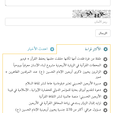
احدث الأخبار
الأکثر قراءة
طفلة من غزة فقدت أمها لكنها حققت حلمها بحفظ القرآن + فيديو
المحطات القرآنية في الزيارة الأربعينية مشروع لبناء الإنسان معرفیاً وروحياً
الزائرون يحيون ذكرى أربعين الإمام الحسين (ع) عند المرقدين الطاهرين +
صور
مسيرة الأربعين الحسيني تعتبر دبلوماسية عامة لنشر ثقافة السلام
دعوة لتقديم أوراق بحثية للمؤتمر الدولي للحضارة الإيرانية ـ الإسلامية في فيينا
الأربعين الحسيني؛ منصة عالمية لنشر الثقافة القرآنية
تزايد إقبال الزوّار يستدعي زيادة المحافل القرآنية في الأربعين
مسؤول عراقي: أكثر من 170 جنسية يحيون أربعينية الإمام الحسين (ع)