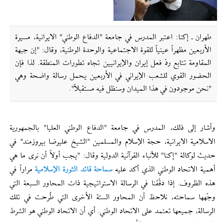
طهران ـ إکنا: اعتبر المدرس في جامعة "الدفاع الوطني" الایرانیة، مسيرة
الأربعين مظهراً عينياً للقوة الاجتماعية والوحدة الوطنية، وقال: "إن جبهة
المقاومة تتابع ردّ فعل إيران والإيرانيين تجاه تطورات المنطقة. لذا فإن
الحضور القوي للشعب الإيراني في الأربعين يحمل رسالة واضحة وهي
"نحن موجودون في هذا الميدان وسنظل فيه مستقبلاً".
وأشار إلى ذلك، المدرس في جامعة "الدفاع الوطني العليا" بالجمهورية
الاسلامية الايرانية، حجة الإسلام والمسلمين "الشيخ عليرضا بيروزمند" في
حديث لوكالة "إكنا" للأنباء القرآنية الدولية وقال: "يجب أولاً أن نرى ما هي
أهمية الاتحاد الوطني الذي أكد عليه
سماحة قائد الثورة الإسلامية
مراراً في
هذه الظروف. إذا دقّقنا في الرسالة الاستراتيجية ذات المحاور السبعة التي
وجّهها سماحته، نلاحظ أن المحاور الستة الأخرى التي طُرحت في تلك
الرسالة، جميعها تعتمد على الاتحاد الوطني. أي أن الاتحاد الوطني هو الشرط