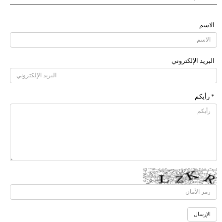
الاسم
البرید الإلکتروني
* رأیکم