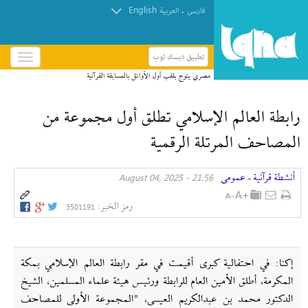
English
.
فارسی
العربیة
تطبيق ديسك توب
باز
و
بسته
کردن
رابطة العالم الإسلامي تطلق أول مجموعة من
منو
المصاحف المرتلة الرقمية
أنشطة قرآنیة
عمومی
21:56 - August 04, 2025
»
رمز الخبر:
3501191
إکنا: في احتفالية كبرى أقيمت في مقر رابطة العالم الإسلامي بمكة
المكرمة، أطلق الأمين العام للرابطة ورئيس هيئة علماء المسلمين، الشيخ
الدكتور محمد بن عبدالكريم العيسى، "المجموعة الأولى للمصاحف