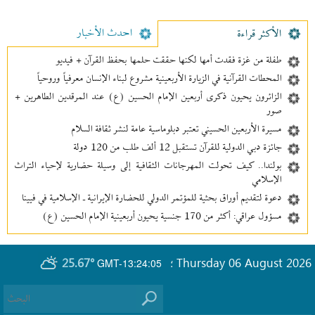
احدث الأخبار
الأکثر قراءة
طفلة من غزة فقدت أمها لكنها حققت حلمها بحفظ القرآن + فيديو
المحطات القرآنية في الزيارة الأربعينية مشروع لبناء الإنسان معرفیاً وروحياً
الزائرون يحيون ذكرى أربعين الإمام الحسين (ع) عند المرقدين الطاهرين +
صور
مسيرة الأربعين الحسيني تعتبر دبلوماسية عامة لنشر ثقافة السلام
جائزة دبي الدولية للقرآن تستقبل 12 ألف طلب من 120 دولة
بولندا.. كيف تحولت المهرجانات الثقافية إلى وسيلة حضارية لإحياء التراث
الإسلامي
دعوة لتقديم أوراق بحثية للمؤتمر الدولي للحضارة الإيرانية ـ الإسلامية في فيينا
مسؤول عراقي: أكثر من 170 جنسية يحيون أربعينية الإمام الحسين (ع)
25.67°
Thursday 06 August 2026
GMT-13:24:05
؛