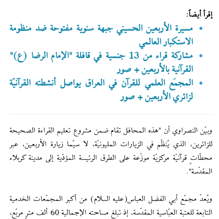
إقرأ أيضاً:
مسيرة الأربعين الحسيني جبهة سنوية مفتوحة ضد منظومة
الاستكبار العالمي
مشاركة قراء من 13 جنسية في قافلة "الإمام الرضا (ع)"
القرآنية بالأربعين + صور
المجمَع العلمي للقرآن في العراق يواصل أنشطته القرآنيّة
لزائري الأربعين + صور
وبيّن النصراوي أن "هذه المحافل تقام ضمن مشروع تعليم القراءة الصحيحة
للزائرين، الذي يُنظّم في الزيارات المليونيّة، لا سيّما زيارة الأربعين، عبر
محطّاتٍ قرآنيّة مركزيّة موزّعة على الطرق الرئيسة المؤدّية إلى مدينة كربلاء
المقدّسة".
ويُعدّ مجمّع أبي الفضل العباس(عليه السلام) من أكبر المجمّعات الخدمية
التابعة للعتبة العبّاسية المقدّسة، إذ تبلغ مساحته الإجمالية 60 ألف مترٍ مربّع،