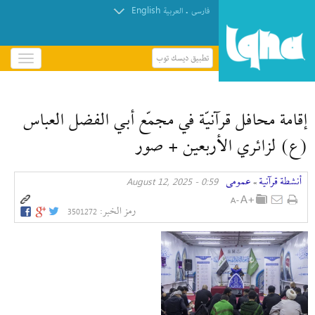
English
.
فارسی
العربیة
تطبيق ديسك توب
باز
و
بسته
کردن
إقامة محافل قرآنيّة في مجمّع أبي الفضل العباس
منو
(ع) لزائري الأربعين + صور
أنشطة قرآنیة
عمومی
0:59 - August 12, 2025
»
رمز الخبر:
3501272