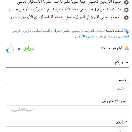
مسيرة الأربعين الحسيني جبهة سنوية مفتوحة ضد منظومة الاستكبار العالمي
مشاركة قراء من 13 جنسية في قافلة "الإمام الرضا (ع)" القرآنية بالأربعين + صور
المجمَع العلمي للقرآن في العراق يواصل أنشطته القرآنيّة لزائري الأربعين + صور
کلمات دلیلیة:
المحافل القرآنیة
،
المجمع العلمي للقرآن
،
العتبة العباسیة
،
زيارة الاربعين
الحسيني
،
زيارة الأربعين
،
مسيرة الأربعين
الموافق
أبلغ عن مشكلة
0
رایکم
الاسم
البرید الإلکتروني
* رأیکم