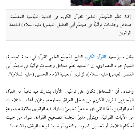
إکنا: نظّم المَجمَع العلميّ للقرآن الكريم في العتبة العبّاسية المقدّسة،
محافل وجلساتٍ قرآنيّةً في مجمّع أبي الفضل العباس(عليه السلام) لخدمة
الزائرين.
وقال مديرُ معهد
القرآن الكريم
التابع للمَجمَع العلمي للقرآن في العتبة العباسية،
الشيخ جواد النصراوي، إن "المعهد نظّم محافل وجلساتٍ قرآنيّة في مجمّع أبي
الفضل العباس(عليه السلام)، لزائري أربعينية الإمام الحسين (عليه السلام)".
وأضاف أن "المحافل تكون على نوعَينِ، الأوّل يشارك فيه نخبةٌ من القرّاء
المُجيدِين للقرآن الكريم من داخل العراق وخارجه، يتلوَن أعذب التلاوات
أمام الزائرين، أمّا الثاني فهو محفلٌ تعليميّ يشارك فيه الزائرون بتلاوة مجموعةٍ
من الآيات القرآنيّة، ويتولّى مديرُ الجلسة تصحيح القراءة، سواء من حيث
أحكام التلاوة، أو تحسين الصوت والنغم، أو ضبط قواعد الوقف والابتداء".