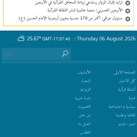
تزايد إقبال الزوّار يستدعي زيادة المحافل القرآنية في الأربعين
الأربعين الحسيني؛ منصة عالمية لنشر الثقافة القرآنية
مسؤول عراقي: أكثر من 170 جنسية يحيون أربعينية الإمام الحسين (ع)
25.67°
Thursday 06 August 2026
GMT-17:57:40
؛
الصفحة الاولى
الأرشیف
كل الاخبار
البحث
أنشطة قرآنیة
الروابط
دينية
نشرة‌ خبریة
سیاسیة و اجتماعیة
التصويت
ثقافیة وعلمیة
من نحن
صور ـ فيديو
اتصل بنا
الطقس