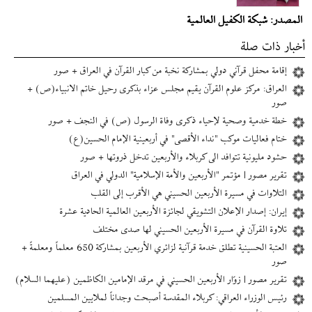
المصدر: شبكة الكفيل العالمية
أخبار ذات صلة
إقامة محفل قرآني دولي بمشاركة نخبة من كبار القرآن في العراق + صور
العراق: مركز علوم القرآن يقيم مجلس عزاء بذكرى رحيل خاتم الانبياء(ص) +
صور
خطة خدمية وصحية لإحياء ذكرى وفاة الرسول (ص) في النجف + صور
ختام فعاليات موكب "نداء الأقصى" في أربعينية الإمام الحسين(ع)
حشود مليونية تتوافد الى كربلاء والأربعين تدخل ذروتها + صور
تقرير مصور | مؤتمر "الأربعين والأمة الإسلامية" الدولي في العراق
التلاوات في مسيرة الأربعين الحسيني هي الأقرب إلى القلب
إیران: إصدار الإعلان التشويقي لجائزة الأربعين العالمية الحادية عشرة
تلاوة القرآن في مسیرة الأربعين الحسيني لها صدى مختلف
العتبة الحسينية تطلق خدمة قرآنية لزائري الأربعين بمشاركة 650 معلماً ومعلمةً +
صور
تقرير مصور | زوّار الأربعين الحسيني في مرقد الإمامين الكاظمين (عليهما السلام)
رئيس الوزراء العراقي: كربلاء المقدسة أصبحت وجداناً لملايين المسلمين