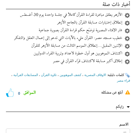
أخبار ذات صلة
الأزهر يطلق مبادرة لقراءة القرآن كاملاً في جلسة واحدة يوم 30 أغسطس
إنطلاق إختبارات مسابقة القرآن بالجامع الأزهر
دار الإفتاء المصرية توضّح حكم قراءة القرآن بصورة جماعية
خطيب مسجد مصر: القرآن مليء بالآيات التي تدعو إلى إعمال العقل والتفكر
الإثنين المقبل....إنطلاق الموسم الثالث من مسابقة الأزهر للقرآن
اکتشاف الموهوبین هو أول خطوة لاعداد وتربیة القراء الدولیین
إطلاق أكبر مسابقة لاكتشاف قرّاء القرآن في مصر
کلمات دلیلیة:
الاوقاف المصریة
،
کشف الموهوبین
،
تلاوة القرآن
،
المسابقات القرآنیة
،
قراء مصر
الموافق
أبلغ عن مشكلة
0
رایکم
الاسم