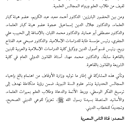
لفيف من طلاب العلم ورواد المجالس العلمية.
ومن بين الحضور البارزين: الدكتور أحمد معبد عبد الكريم، عضو هيئة كبار
العلماء، والدكتور جلال الدين إسماعيل عجوة عضو هيئة كبار العلماء،
والدكتور مصطفى أبو عمارة، والدكتور محمد اللبان، بالإضافة إلى الحبيب علي
الجفري، رئيس مؤسسة طابة للدراسات الإسلامية، والدكتور صبحي عبد الفتاح
ربيع، رئيس قسم أصول الدين ووكيل كلية الدراسات الإسلامية والعربية للبنين
بالقاهرة سابقًا، والدكتور محمد مهنا، أستاذ القانون الدولي العام في كلية
الشريعة والقانون بالقاهرة.
وتأتي هذه المشاركة في إطار ما توليه وزارة الأوقاف من اهتمام بالغ بإحياء
المجالس الحديثية ونشر علوم السنة النبوية، ضمن رؤية متكاملة تهدف إلى
ترسيخ الفكر الوسطي، وربط الأئمة والدعاة وطلاب العلم بميراث العلماء،
والأسانيد المتصلة بسيدنا رسول الله ﷺ، تعزيزًا للوعي الديني الصحيح،
وتجديدًا للخطاب الديني.
المصدر: قناة الناس المصریة