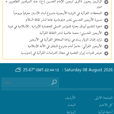
الزائرون يحيون ذكرى أربعين الإمام الحسين (ع) عند المرقدين الطاهرين +
صور
المحطات القرآنية في الزيارة الأربعينية مشروع لبناء الإنسان معرفیاً وروحياً
مسيرة الأربعين الحسيني تعتبر دبلوماسية عامة لنشر ثقافة السلام
دعوة لتقديم أوراق بحثية للمؤتمر الدولي للحضارة الإيرانية ـ الإسلامية في فيينا
الأربعين الحسيني؛ منصة عالمية لنشر الثقافة القرآنية
تزايد إقبال الزوّار يستدعي زيادة المحافل القرآنية في الأربعين
الأربعين القرآني؛ حاجزٌ أمام مشروع النفاق في الأمة الإسلامية
عرض قدرات إيران العلمية في مجال الدراسات القرآنية في إندونيسيا
25.67°
Saturday 08 August 2026
GMT-22:44:12
؛
الصفحة الاولى
الأرشیف
كل الاخبار
البحث
أنشطة قرآنیة
الروابط