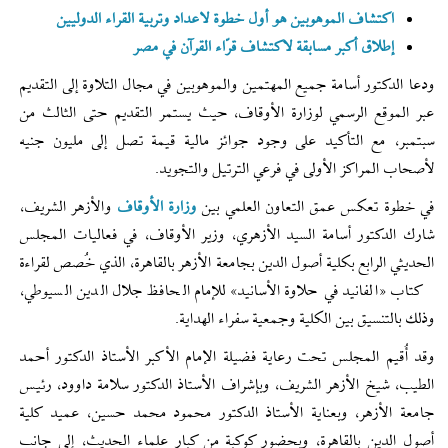
اکتشاف الموهوبین هو أول خطوة لاعداد وتربیة القراء الدولیین
إطلاق أكبر مسابقة لاكتشاف قرّاء القرآن في مصر
ودعا الدكتور أسامة جميع المهتمين والموهوبين في مجال التلاوة إلى التقديم
عبر الموقع الرسمي لوزارة الأوقاف، حيث يستمر التقديم حتى الثالث من
سبتمبر، مع التأكيد على وجود جوائز مالية قيمة تصل إلى مليون جنيه
لأصحاب المراكز الأولى في فرعي الترتيل والتجويد.
في خطوة تعكس عمق التعاون العلمي بين
وزارة الأوقاف
والأزهر الشريف،
شارك الدكتور أسامة السيد الأزهري، وزير الأوقاف، في فعاليات المجلس
الحديثي الرابع بكلية أصول الدين بجامعة الأزهر بالقاهرة، الذي خُصص لقراءة
كتاب «الفانيد في حلاوة الأسانيد» للإمام الحافظ جلال الدين السيوطي،
وذلك بالتنسيق بين الكلية وجمعية سفراء الهداية.
وقد أُقيم المجلس تحت رعاية فضيلة الإمام الأكبر الأستاذ الدكتور أحمد
الطيب، شيخ الأزهر الشريف، وبإشراف الأستاذ الدكتور سلامة داوود، رئيس
جامعة الأزهر، وبعناية الأستاذ الدكتور محمود محمد حسين، عميد كلية
أصول الدين بالقاهرة، وبحضور كوكبة من كبار علماء الحديث، إلى جانب