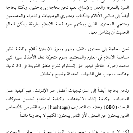
السرد بالمعرفة والعقل والإبداع. نعم، نحن بحاجة إلى باحثين. ولكننا بحاجة
أيضاً إلى صانعي الأفلام والكتاب ومطوري البرمجيات والشعراء والمصممين
ومنتجي المحتوى الذين يمكنهم سرد قصة الإسلام بطريقة يمكن للعالم
الحديث أن يتفاعل معها.
نحن بحاجة إلى محتوى يثقف ويلهم ويعزز الإيمان؛ أفلام وثائقية تظهر
مساهمة الإسلام في العلوم والمجتمع. رسوم متحركة تعلم الأطفال سيرة النبي
محمد (ص). مقاطع فيديو على إنستغرام تشرح منطق الشريعة في 30 ثانية.
بودكاست يجيب على الشبهات الحديثة بوضوح وتعاطف.
ونحن بحاجة أيضاً إلى استراتيجيات أفضل عبر الإنترنت. فهم كيفية عمل
المنصات، وكيفية إنشاء الاتجاهات، وكيفية استخدام تحسين محركات
البحث (SEO) وعلامات التصنيف (hashtags) وسرد القصص للأشخاص
الذين يبحثون عن المعنى. لأن الناس يبحثون؛ لكنهم لا يجدوننا دائماً.
لكن لا شيء من هذا سينجح بدون القوة الروحية. إلى جانب المحتوى