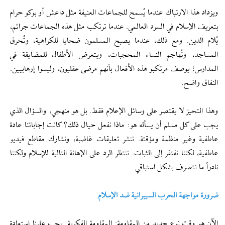
ويزداد هذا الارتباك عندما يُسمح للجماعات العنيفة مثل داعش أو بوكو حرام
بتعريف الإسلام في السرد العالمي. عندما ترتكب مثل هذه الجماعات جرائم،
يُلام الدين. ومع ذلك، عندما يصبح المسلمون ضحايا للكراهية، وتُحرق
المساجد، وتُهاجم النساء المحجبات، ويتعرض الأطفال للمضايقة في
المدارس؛ يوصف مرتكبو هذه الأفعال بأنهم مرضى عقليون، وليسوا إرهابيين.
النفاق واضح.
وهذا التحيز لا يقتصر على وسائل الإعلام فقط. بل هو منهجي، والسؤال الذي
يجب على كل مسلم أن يسأله هو: ماذا نفعل حيال ذلك؟ كانت إجاباتنا عادة
عاطفية وغير منظمة ومؤقتة. ننشر تعليقات غاضبة، ونشارك مقاطع فيديو
عاطفية، لكننا نفتقر إلى الثبات. ننتظر الرد على الإهانة التالية للإسلام ولكننا
نادراً ما نتصرف بشكل استباقي.
ضرورة مواجهة الحرب السيبرانية ضد الإسلام
الآن هو وقت نوع جديد من المقاومة: المقاومة الفكرية. يجب علينا استعادة