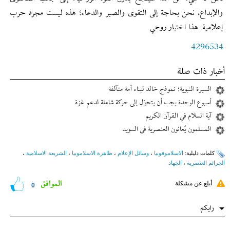
والإبداع، نحن بحاجة إلى التقوى والصبر والدعاء؛ هذه ليست مجرد حرب
إعلامية. هذا اختبار روحي.
4296534
أخبار ذات صلة
السيرة النبوية؛ نموذج خالد لبناء أمة متآلفة
أسبوع الوحدة يجب أن يتحوّل إلى حركة شاملة لدعم غزة
آية السلام في القرآن الكريم
المسلمون یُعانون العنصریة فی السوید
کلمات دلیلیة:
الاسلاموفوبیا
،
وسائل الإعلام
،
ظاهرة الاسلاموبيا
،
الشريعة الاسلامية
،
الجرائم العنصریة
،
الجهاد
الموافق
أبلغ عن مشكلة
0
رایکم