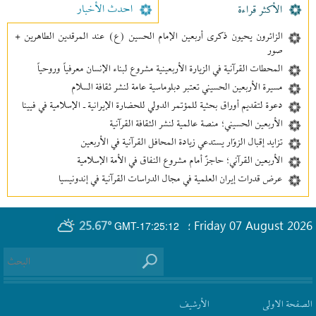
احدث الأخبار
الأکثر قراءة
الزائرون يحيون ذكرى أربعين الإمام الحسين (ع) عند المرقدين الطاهرين +
صور
المحطات القرآنية في الزيارة الأربعينية مشروع لبناء الإنسان معرفیاً وروحياً
مسيرة الأربعين الحسيني تعتبر دبلوماسية عامة لنشر ثقافة السلام
دعوة لتقديم أوراق بحثية للمؤتمر الدولي للحضارة الإيرانية ـ الإسلامية في فيينا
الأربعين الحسيني؛ منصة عالمية لنشر الثقافة القرآنية
تزايد إقبال الزوّار يستدعي زيادة المحافل القرآنية في الأربعين
الأربعين القرآني؛ حاجزٌ أمام مشروع النفاق في الأمة الإسلامية
عرض قدرات إيران العلمية في مجال الدراسات القرآنية في إندونيسيا
25.67°
Friday 07 August 2026
GMT-17:25:12
؛
الصفحة الاولى
الأرشیف