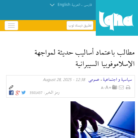
English
.
فارسی
العربیة
تطبيق ديسك توب
باز
و
بسته
کردن
مطالب باعتماد أساليب حديثة لمواجهة
منو
الإسلاموفوبيا السيبرانية
سیاسیة و اجتماعیة
عمومی
12:38 - August 28, 2025
»
رمز الخبر:
3501437