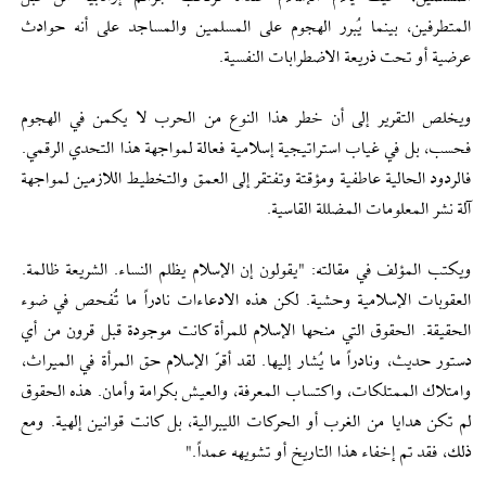
المتطرفين، بينما يُبرر الهجوم على المسلمين والمساجد على أنه حوادث
عرضية أو تحت ذريعة الاضطرابات النفسية.
ويخلص التقرير إلى أن خطر هذا النوع من الحرب لا يكمن في الهجوم
فحسب، بل في غياب استراتيجية إسلامية فعالة لمواجهة هذا التحدي الرقمي.
فالردود الحالية عاطفية ومؤقتة وتفتقر إلى العمق والتخطيط اللازمين لمواجهة
آلة نشر المعلومات المضللة القاسية.
ويكتب المؤلف في مقالته: "يقولون إن الإسلام يظلم النساء. الشريعة ظالمة.
العقوبات الإسلامية وحشية. لكن هذه الادعاءات نادراً ما تُفحص في ضوء
الحقيقة. الحقوق التي منحها الإسلام للمرأة كانت موجودة قبل قرون من أي
دستور حديث، ونادراً ما يُشار إليها. لقد أقرّ الإسلام حق المرأة في الميراث،
وامتلاك الممتلكات، واكتساب المعرفة، والعيش بكرامة وأمان. هذه الحقوق
لم تكن هدايا من الغرب أو الحركات الليبرالية، بل كانت قوانين إلهية. ومع
ذلك، فقد تم إخفاء هذا التاريخ أو تشويهه عمداً."