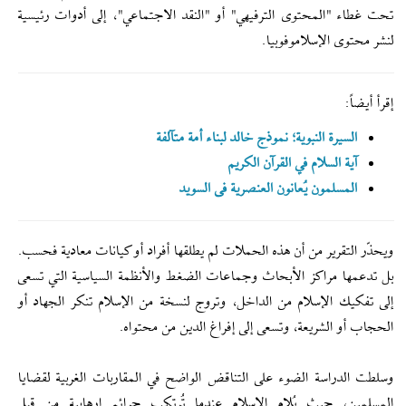
تحت غطاء "المحتوى الترفيهي" أو "النقد الاجتماعي"، إلى أدوات رئيسية
لنشر محتوى الإسلاموفوبيا.
إقرأ أيضاً:
السيرة النبوية؛ نموذج خالد لبناء أمة متآلفة
آية السلام في القرآن الكريم
المسلمون یُعانون العنصریة فی السوید
ويحذّر التقرير من أن هذه الحملات لم يطلقها أفراد أو كيانات معادية فحسب.
بل تدعمها مراكز الأبحاث وجماعات الضغط والأنظمة السياسية التي تسعى
إلى تفكيك الإسلام من الداخل، وتروج لنسخة من الإسلام تنكر الجهاد أو
الحجاب أو الشريعة، وتسعى إلى إفراغ الدين من محتواه.
وسلطت الدراسة الضوء على التناقض الواضح في المقاربات الغربية لقضايا
المسلمين، حيث يُلام الإسلام عندما تُرتكب جرائم إرهابية من قبل