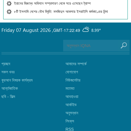
ইরানের বিরুদ্ধে অভিযান সম্প্রসারণ থেকে সরে এসেছেন ট্রাম্প
৮টি ইসলামি দেশের যৌথ বিবৃতি: মসজিদুল আকসায় ইসরাইলি কর্মকাণ্ডের নিন্দা
Friday 07 August 2026
,
GMT-17:22:49
8.99°
প্রচ্ছদ
আমাদের সম্পর্কে
সকল খবর
যোগাযোগ
কুরআন বিষয়ক কার্যক্রম
নিউজলেটার
আর্ন্তজাতিক
মতামত
ছবি‎ - ফিল্ম
আবহাওয়া
আর্কাইভ
অনুসন্ধান
লিংক্‌স
RSS