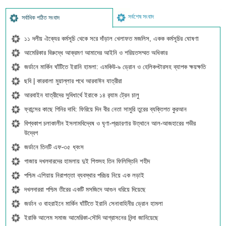
সর্বশেষ সংবাদ
সর্বাধিক পঠিত সংবাদ
১১ দলীয় ঐক্যের কর্মসূচি থেকে সরে দাঁড়াল খেলাফত মজলিস, একক কর্মসূচির ঘোষণা
আমেরিকার বিরুদ্ধে আক্রমণ আমাদের আইনি ও শরিয়তসম্মত অধিকার
জর্ডানে মার্কিন ঘাঁটিতে ইরানি হামলা: এমকিউ-৯ ড্রোন ও হেলিকপ্টারসহ ব্যাপক ক্ষয়ক্ষতি
ছবি | কারবালা মুয়াল্লার পথে আরবাঈন যাত্রীরা
আরবাইন যাত্রীদের সুবিধার্থে ইরাকে ১৪ র‍্যাম ট্রেন চালু
ফ্রান্সের কাছে গিনির দাবি: ফিরিয়ে দিন বীর নেতা সামুরি তুরের ব্যক্তিগত কুরআন
বিশ্বকাপ চলাকালীন ইসলামবিদ্বেষ ও ঘৃণা-প্রচারণার উত্থানে আল-আজহারের গভীর
উদ্বেগ
জর্ডানে তিনটি এফ-৩৫ ধ্বংস
গাজায় দখলদারদের হামলায় দুই শিশুসহ তিন ফিলিস্তিনি শহীদ
পশ্চিম এশিয়ায় নিরাপত্তা ব্যবস্থার পরিচয় নিয়ে এক লড়াই
দখলদাররা পশ্চিম তীরের একটি মসজিদে আগুন ধরিয়ে দিয়েছে
জর্ডান ও বাহরাইনে মার্কিন ঘাঁটিতে ইরানি সেনাবাহিনীর ড্রোন হামলা
ইরাকি আলেম সমাজ আমেরিকা-সৌদি আগ্রাসনের নিন্দা জানিয়েছে