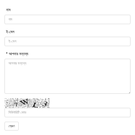
নাম
ই-মেল
* আপনার মন্তব্য