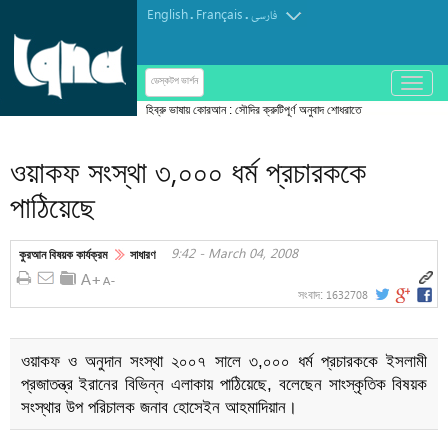
English
Français
.
.
فارسی
باز
ডেস্কটপ ভার্শন
و
হিব্রু ভাষায় কোরআন : সৌদির ক্রুটিপূর্ণ অনুবাদ শোধরাতে
بسته
মিসরীয় উদ্যোগ
کردن
ওয়াকফ সংস্থা ৩,০০০ ধর্ম প্রচারককে
منو
পাঠিয়েছে
9:42 - March 04, 2008
কুরআন বিষয়ক কার্যক্রম
সাধারণ
1632708
সংবাদ:
ওয়াকফ ও অনুদান সংস্থা ২০০৭ সালে ৩,০০০ ধর্ম প্রচারককে ইসলামী
প্রজাতন্ত্র ইরানের বিভিন্ন এলাকায় পাঠিয়েছে, বলেছেন সাংস্কৃতিক বিষয়ক
সংস্থার উপ পরিচালক জনাব হোসেইন আহমাদিয়ান।