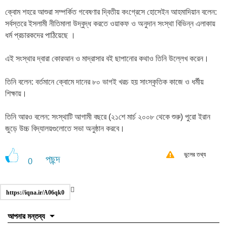
ক্বোম শহরে আশুরা সম্পর্কিত গবেষণার দ্বিতীয় কংগ্রেসে হোসেইন আহমাদিয়ান বলেন:
সর্বস্তরে ইসলামী নীতিমালা উদ্বুদ্ধ করতে ওয়াকফ ও অনুদান সংস্থা বিভিন্ন এলাকায়
ধর্ম প্রচারকদের পাঠিয়েছে ।
এই সংস্থার দ্বারা কোরআন ও মাদ্রাসার বই ছাপানোর কথাও তিনি উল্লেখ করেন।
তিনি বলেন: বর্তমানে ক্বোমে দানের ৮০ ভাগই খরচ হয় সাংস্কৃতিক কাজে ও ধর্মীয়
শিক্ষায়।
তিনি আরও বলেন: সংস্থাটি আগামী বছরে (২১শে মার্চ ২০০৮ থেকে শুরু) পুরো ইরান
জুড়ে উচ্চ বিদ্যালয়গুলোতে সভা অনুষ্ঠান করবে।
ভুলের তথ্য
পছন্দ
0
https://iqna.ir/A06qk0
আপনার মন্তব্য