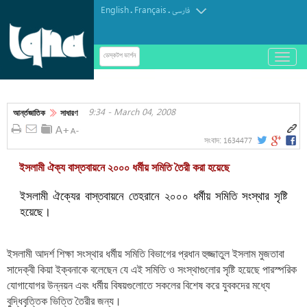
English
Français
.
.
فارسی
باز
ডেস্কটপ ভার্শন
و
অডিও | আবজার আল-হালওয়াজির কণ্ঠে "দোয়া তাওয়াস্সুল"
بسته
کردن
9:34 - March 04, 2008
منو
আর্ন্তজাতিক
সাধারণ
1634477
সংবাদ:
ইসলামী ঐক্য বাস্তবায়নে ২০০০ ধর্মীয় সমিতি তৈরী করা হয়েছে
ইসলামী ঐক্যের বাস্তবায়নে তেহরানে ২০০০ ধর্মীয় সমিতি সংস্থার সৃষ্টি
হয়েছে।
ইসলামী আদর্শ শিক্ষা সংস্থার ধর্মীয় সমিতি বিভাগের প্রধান হুজ্জাতুল ইসলাম মুজতাবা
সাদেক্বী কিয়া ইক্বনাকে বলেছেন যে এই সমিতি ও সংস্থাগুলোর সৃষ্টি হয়েছে পারস্পরিক
যোগাযোগর উন্নয়ন এবং ধর্মীয় বিষয়গুলোতে সকলের বিশেষ করে যুবকদের মধ্যে
বুদ্ধিবৃত্তিক ভিত্তি তৈরীর জন্য।