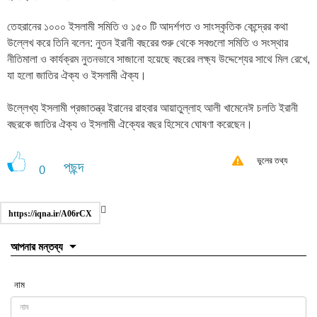
তেহরানের ১০০০ ইসলামী সমিতি ও ১৫০ টি আদর্শগত ও সাংস্কৃতিক কেন্দ্রের কথা
উল্লেখ করে তিনি বলেন: নুতন ইরানী বছরের শুরু থেকে সবগুলো সমিতি ও সংস্থার
নীতিমালা ও কার্যক্রম নুতনভাবে সাজানো হয়েছে বছরের লক্ষ্য উদ্দেশ্যের সাথে মিল রেখে,
যা হলো জাতির ঐক্য ও ইসলামী ঐক্য।
উল্লেখ্য ইসলামী প্রজাতন্ত্র ইরানের রাহবার আয়াতুল্লাহ আলী খামেনেঈ চলতি ইরানী
বছরকে জাতির ঐক্য ও ইসলামী ঐক্যের বছর হিসেবে ঘোষণা করেছেন।
ভুলের তথ্য
পছন্দ
0
https://iqna.ir/A06rCX
আপনার মন্তব্য
নাম