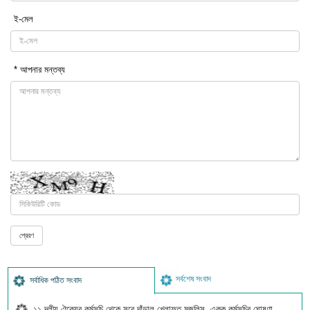
ই-মেল
* আপনার মন্তব্য
সর্বশেষ সংবাদ
সর্বাধিক পঠিত সংবাদ
১১ দলীয় ঐক্যের কর্মসূচি থেকে সরে দাঁড়াল খেলাফত মজলিস, একক কর্মসূচির ঘোষণা