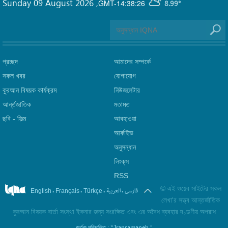
Sunday 09 August 2026
,
GMT-14:38:26
8.99°
প্রচ্ছদ
আমাদের সম্পর্কে
সকল খবর
যোগাযোগ
কুরআন বিষয়ক কার্যক্রম
নিউজলেটার
আর্ন্তজাতিক
মতামত
ছবি‎ - ফিল্ম
আবহাওয়া
আর্কাইভ
অনুসন্ধান
লিংক্‌স
RSS
©
এই ওয়েব সাইটের সকল
.
.
.
.
فارسی
العربیة
English
Français
Türkçe
লেখা'র সত্ত্ব আন্তর্জাতিক
কুরআন বিষয়ক বার্তা সংস্থা ইকনার জন্য সংরক্ষিত এবং এর অবৈধ ব্যবহার দণ্ডণীয় অপরাধ
" Iransamaneh "
কর্তৃক পরিচালিত :