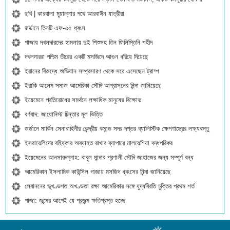
ছবি | কারবালা মুয়াল্লার পথে আরবাঈন যাত্রীরা
জর্ডানে তিনটি এফ-৩৫ ধ্বংস
গাজায় দখলদারদের হামলায় দুই শিশুসহ তিন ফিলিস্তিনি শহীদ
দখলদাররা পশ্চিম তীরের একটি মসজিদে আগুন ধরিয়ে দিয়েছে
ইরানের বিরুদ্ধে অভিযান সম্প্রসারণ থেকে সরে এসেছেন ট্রাম্প
ইরাকি আলেম সমাজ আমেরিকা-সৌদি আগ্রাসনের নিন্দা জানিয়েছে
ইয়েমেনে প্রতিরোধের সমর্থনে লক্ষাধিক মানুষের বিক্ষোভ
বর্ণবাদ: জায়োনিস্ট চিন্তার মূল ভিত্তি
জর্ডানে মার্কিন সেনাবাহিনীর কেন্দ্রীয় কমান্ড সদর দপ্তর ব্যালিস্টিক ক্ষেপণাস্ত্রের লক্ষ্যবস্তু
ইসরায়েলিদের বহিষ্কার অব্যাহত রাখার ব্যাপারে মালয়েশিয়া বদ্ধপরিকর
ইয়েমেনের আনসারুল্লাহ: বাবুল মান্দাব প্রণালী সৌদি জাহাজের জন্য সম্পূর্ণ বন্ধ
আমেরিকান ইসলামিক কাউন্সিল গাজায় মসজিদ ধ্বংসের নিন্দা জানিয়েছে
লেবাননের ভূখণ্ডগত অখণ্ডতা রক্ষা আমেরিকার সঙ্গে যুদ্ধবিরতি চুক্তির প্রথম শর্ত
গাজা: জন্মের আগেই যে প্রজন্ম ক্ষতিগ্রস্ত হচ্ছে