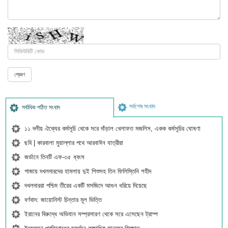
সর্বশেষ সংবাদ
সর্বাধিক পঠিত সংবাদ
১১ দলীয় ঐক্যের কর্মসূচি থেকে সরে দাঁড়াল খেলাফত মজলিস, একক কর্মসূচির ঘোষণা
ছবি | কারবালা মুয়াল্লার পথে আরবাঈন যাত্রীরা
জর্ডানে তিনটি এফ-৩৫ ধ্বংস
গাজায় দখলদারদের হামলায় দুই শিশুসহ তিন ফিলিস্তিনি শহীদ
দখলদাররা পশ্চিম তীরের একটি মসজিদে আগুন ধরিয়ে দিয়েছে
বর্ণবাদ: জায়োনিস্ট চিন্তার মূল ভিত্তি
ইরানের বিরুদ্ধে অভিযান সম্প্রসারণ থেকে সরে এসেছেন ট্রাম্প