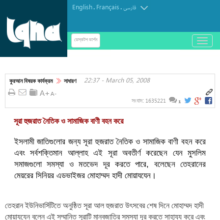
English
Français
.
.
فارسی
باز
ডেস্কটপ ভার্শন
و
সূরা তূরে ঐশী শাস্তি ও নেয়ামতের চিত্র
بسته
کردن
22:37 - March 05, 2008
منو
কুরআন বিষয়ক কার্যক্রম
সাধারণ
1635221
সংবাদ:
1
সূরা হুজরাত নৈতিক ও সামাজিক বাণী বহন করে
ইসলামী জাতিগুলোর জন্য সূরা হুজরাত নৈতিক ও সামাজিক বাণী বহন করে
এবং সর্বশক্তিমান আল্লাহ এই সূরা অবতীর্ণ করেছেন যেন মুসলিম
সমাজগুলো সমস্যা ও মতভেদ দূর করতে পারে, বলেছেন তেহরানের
মেয়রের সিনিয়র এডভাইজর মোহাম্মদ হাদী মোয়াযযেন।
তেহরান ইউনিভার্সিটিতে অনুষ্ঠিত সূরা আল হুজরাত উৎসবের শেষ দিনে মোহাম্মদ হাদী
মোয়াযযেন বলেন এই সম্মানিত সূরাটি মানবজাতির সমস্যা দূর করতে সাহায্য করে এবং