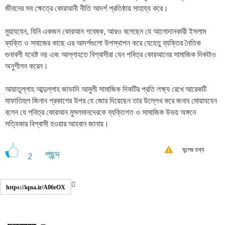
জীবনের সব ক্ষেত্রে কোরআনী নীতি আদর্শ প্রতিষ্ঠায় সাহায্য করে।
মুয়াযযেন, যিনি একজন কোরআন গবেষক, আরও বলেছেন যে আলোদানকারী ইসলাম
ব্যক্তি ও সমাজের কাছে এর আদর্শগুলো উপস্থাপন করে যেহেতু ব্যক্তির নৈতিক
গুনাবলী যথেষ্ট নয় এবং আল্লাহতে বিশ্বাসীরা যেন পবিত্র কোরআনের সামাজিক দিকটাও
অনুশীলন করেন।
আয়াতুল্লাহ আব্দুল্লাহ জাভাদি আমুলী সামাজিক দিকটির প্রতি লক্ষ্য রেখে আরেকটি
মাফাতিহুল জিনান প্রকাশের উপর যে জোর দিয়েছেন তার উল্লেখ করে জনাব মোয়াযযেন
বলেন যে পবিত্র কোরআন মুসলমানদেরকে ব্যক্তিগত ও সামাজিক উভয় অঙ্গনে
সত্যিকার বিশ্বাসী হওয়ার আহবান জানায়।
ভুলের তথ্য
পছন্দ
2
https://iqna.ir/A06rOX