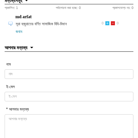
মন্তব্যসমূহ
প্রকাশিত:
1
পর্যালোচনা করা হচ্ছে:
0
প্রকাশযোগ্য নয়:
0
md arfat
0
0
সূরা হুজুরাতের বর্ণিত সামাজিক বিধি-বিধান
জবাব
আপনার মন্তব্য
নাম
ই-মেল
* আপনার মন্তব্য