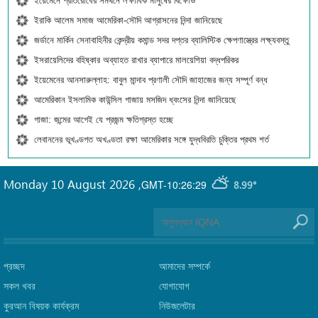
ইয়েমেনে প্রতিরোধের সমর্থনে লক্ষাধিক মানুষের বিক্ষোভ
ইরাকি আলেম সমাজ আমেরিকা-সৌদি আগ্রাসনের নিন্দা জানিয়েছে
জর্ডানে মার্কিন সেনাবাহিনীর কেন্দ্রীয় কমান্ড সদর দপ্তর ব্যালিস্টিক ক্ষেপণাস্ত্রের লক্ষ্যবস্তু
ইসরায়েলিদের বহিষ্কার অব্যাহত রাখার ব্যাপারে মালয়েশিয়া বদ্ধপরিকর
ইয়েমেনের আনসারুল্লাহ: বাবুল মান্দাব প্রণালী সৌদি জাহাজের জন্য সম্পূর্ণ বন্ধ
আমেরিকান ইসলামিক কাউন্সিল গাজায় মসজিদ ধ্বংসের নিন্দা জানিয়েছে
গাজা: জন্মের আগেই যে প্রজন্ম ক্ষতিগ্রস্ত হচ্ছে
লেবাননের ভূখণ্ডগত অখণ্ডতা রক্ষা আমেরিকার সঙ্গে যুদ্ধবিরতি চুক্তির প্রথম শর্ত
Monday 10 August 2026
,
GMT-10:26:29
8.99°
প্রচ্ছদ
আমাদের সম্পর্কে
সকল খবর
যোগাযোগ
কুরআন বিষয়ক কার্যক্রম
নিউজলেটার