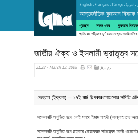
English
Français
Türkçe
.
.
.
.
العربیة
আন্তর্জাতিক কুরআন বিষয়ক বা
প্রচ্ছদ
সকল খবর
কুরআন বিষয়ক ক
প্রতিরোধ শক্তিকে চূর্ণ করার লক্ষ্যে সোলাইমানিকে
জাতীয় ঐক্য ও ইসলামী ভ্রাতৃত্ব সম্
21:28 - March 13, 2008
তেহরান (ইক্বনা) -- ১৭ই মার্চ শিল্পকারখানাগুলোর সমিতি এট
সম্মেলনটি অনুষ্ঠিত হবে একই সময়ে ইমাম মাহদী (আল্লাহ তার আত্ম
সম্মেলনটি অনুষ্ঠিত হবে রাহবারে মোয়াযযাম সাইয়্যেদ আলী খামেনেঈ