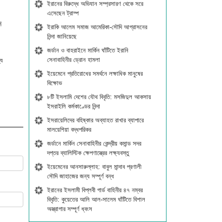
ইরানের বিরুদ্ধে অভিযান সম্প্রসারণ থেকে সরে
এসেছেন ট্রাম্প
ে
ইরাকি আলেম সমাজ আমেরিকা-সৌদি আগ্রাসনের
নিন্দা জানিয়েছে
জর্ডান ও বাহরাইনে মার্কিন ঘাঁটিতে ইরানি
সেনাবাহিনীর ড্রোন হামলা
্য
ইয়েমেনে প্রতিরোধের সমর্থনে লক্ষাধিক মানুষের
বিক্ষোভ
৮টি ইসলামি দেশের যৌথ বিবৃতি: মসজিদুল আকসায়
ইসরাইলি কর্মকাণ্ডের নিন্দা
ইসরায়েলিদের বহিষ্কার অব্যাহত রাখার ব্যাপারে
মালয়েশিয়া বদ্ধপরিকর
জর্ডানে মার্কিন সেনাবাহিনীর কেন্দ্রীয় কমান্ড সদর
দপ্তর ব্যালিস্টিক ক্ষেপণাস্ত্রের লক্ষ্যবস্তু
ইয়েমেনের আনসারুল্লাহ: বাবুল মান্দাব প্রণালী
সৌদি জাহাজের জন্য সম্পূর্ণ বন্ধ
ইরানের ইসলামী বিপ্লবী গার্ড বাহিনীর ৪৭ নম্বর
বিবৃতি: কুয়েতের আলি আল-সালেম ঘাঁটিতে বিশাল
অস্ত্রাগার সম্পূর্ণ ধ্বংস