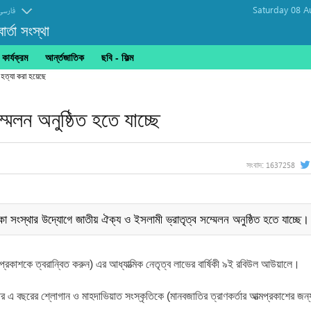
Saturday 08 A
فارسی
র্তা সংস্থা
ার্যক্রম
আর্ন্তজাতিক
ছবি‎ - ফিল্ম
 হত্যা করা হয়েছে
মেলন অনুষ্ঠিত হতে যাচ্ছে
1637258
সংবাদ:
কা সংস্থার উদ্যোগে জাতীয় ঐক্য ও ইসলামী ভ্রাতৃত্ব সম্মেলন অনুষ্ঠিত হতে যাচ্ছে।
প্রকাশকে ত্বরান্বিত করুন) এর আধ্যাত্মিক নেতৃত্ব লাভের বার্ষিকী ৯ই রবিউল আউয়ালে।
র এ বছরের শ্লোগান ও মাহদাভিয়াত সংস্কৃতিকে (মানবজাতির ত্রাণকর্তার আত্মপ্রকাশের জন্