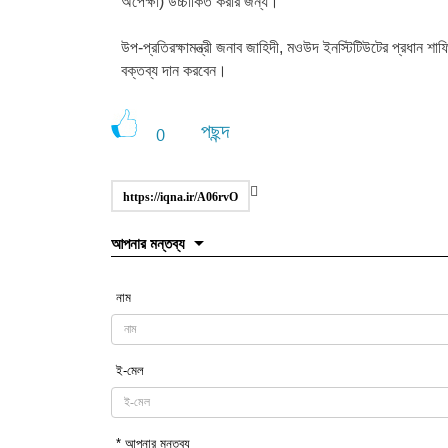
অপেক্ষা) উচ্চাকিত করার জন্য।
উপ-প্রতিরক্ষামন্ত্রী জনাব জাহিদী, মওউদ ইনস্টিটিউটের প্রধান শাফি
বক্তব্য দান করবেন।
পছন্দ
0
https://iqna.ir/A06rvO
আপনার মন্তব্য
নাম
ই-মেল
* আপনার মন্তব্য