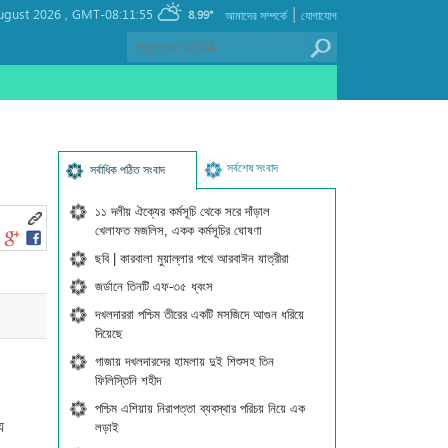
|
ugust 2026 ,
GMT-08:11:55
8.99°
আমাদের সম্পর্কে
যোগাযোগ
সর্বশেষ সংবাদ
সর্বাধিক পঠিত সংবাদ
১১ দলীয় ঐক্যের কর্মসূচি থেকে সরে দাঁড়াল
খেলাফত মজলিস, একক কর্মসূচির ঘোষণা
ছবি | কারবালা মুয়াল্লার পথে আরবাঈন যাত্রীরা
জর্ডানে তিনটি এফ-৩৫ ধ্বংস
দখলদাররা পশ্চিম তীরের একটি মসজিদে আগুন ধরিয়ে
দিয়েছে
গাজায় দখলদারদের হামলায় দুই শিশুসহ তিন
ফিলিস্তিনি শহীদ
পশ্চিম এশিয়ায় নিরাপত্তা ব্যবস্থার পরিচয় নিয়ে এক
য
লড়াই