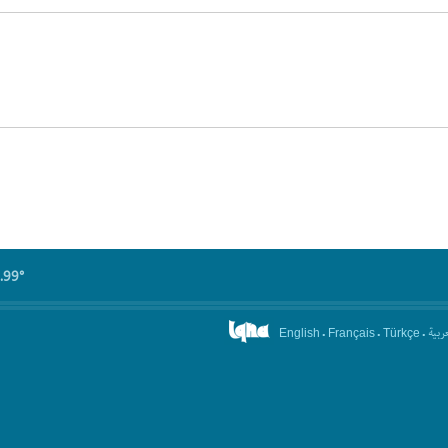
.99°
.
.
.
عربیة
English
Français
Türkçe