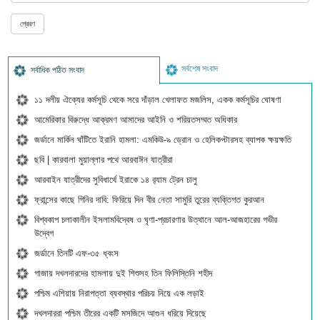
সর্বশেষ সংবাদ
সর্বাধিক পঠিত সংবাদ
১১ দলীয় ঐক্যের কর্মসূচি থেকে সরে দাঁড়াল খেলাফত মজলিস, একক কর্মসূচির ঘোষণা
আমেরিকার বিরুদ্ধে আক্রমণ আমাদের আইনি ও শরিয়তসম্মত অধিকার
জর্ডানে মার্কিন ঘাঁটিতে ইরানি হামলা: এমকিউ-৯ ড্রোন ও হেলিকপ্টারসহ ব্যাপক ক্ষয়ক্ষতি
ছবি | কারবালা মুয়াল্লার পথে আরবাঈন যাত্রীরা
আরবাইন যাত্রীদের সুবিধার্থে ইরাকে ১৪ র‍্যাম ট্রেন চালু
ফ্রান্সের কাছে গিনির দাবি: ফিরিয়ে দিন বীর নেতা সামুরি তুরের ব্যক্তিগত কুরআন
বিশ্বকাপ চলাকালীন ইসলামবিদ্বেষ ও ঘৃণা-প্রচারণার উত্থানে আল-আজহারের গভীর
উদ্বেগ
জর্ডানে তিনটি এফ-৩৫ ধ্বংস
গাজায় দখলদারদের হামলায় দুই শিশুসহ তিন ফিলিস্তিনি শহীদ
পশ্চিম এশিয়ায় নিরাপত্তা ব্যবস্থার পরিচয় নিয়ে এক লড়াই
দখলদাররা পশ্চিম তীরের একটি মসজিদে আগুন ধরিয়ে দিয়েছে