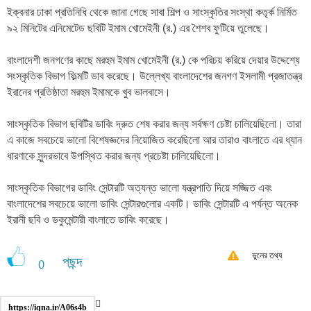
ইক্বনার ঢাকা প্রতিনিধি থেকে জানা গেছে সাবা শিল্প ও সাংস্কৃতির সংস্থা কতৃর্ক নির্মিত
৯২ মিনিটের এনিমেটেড ছবিটি ইমাম খোমেইনী (র.) এর শৈশব ফুটিয়ে তুলেছে।
বাংলাদেশী জনগণের কাছে মরহুম ইমাম খোমেইনী (র.) কে পরিচয় করিয়ে দেয়ার উদ্দেশ্যে
সংস্কৃতিক বিভাগ ফিল্মটি ডাব করেছে। উল্লেখ্য বাংলাদেশের জনগণ ইসলামী প্রজাতন্ত্র
ইরানের প্রতিষ্ঠাতা মরহুম ইমামকে খুব ভালবাসে।
সাংস্কৃতিক বিভাগ ছবিটির ডাবিং দ্রুত শেষ করার জন্য সর্বক্ষণ চেষ্টা চালিয়েছিলো। তারা
এ কাজে সবচেয়ে ভালো বিশেষজ্ঞদের নিয়োজিত করেছিলো আর তারাও বাংলাতে এর ধ্যান
ধারণাকে সুন্দরভাবে উপস্থিত করার জন্য প্রচেষ্টা চালিয়েছিলো।
সাংস্কৃতিক বিভাগের ডাবিং সেন্টারটি অত্যন্ত ভালো যন্ত্রপাতি দিয়ে সজ্জিত এবং
বাংলাদেশের সবচেয়ে ভালো ডাবিং সেন্টারগুলোর একটি। ডাবিং সেন্টারটি এ পর্যন্ত অনেক
ইরানী ছবি ও ডকুমেন্টারী বাংলাতে ডাবিং করেছে।
ভুলের তথ্য
পছন্দ
0
https://iqna.ir/A06s4b