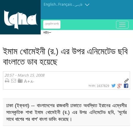
English
Français
.
.
فارسی
باز
ডেস্কটপ ভার্শন
و
লাইডার প্রযুক্তি খুঁজে দিল পাঁচ প্রাচীন সভ্যতা
بسته
کردن
ইমাম খোমেইনী (র.) এর উপর এনিমেটেড ছবি
منو
বাংলাতে ডাব হয়েছে
20:57 - March 15, 2008
1637829
সংবাদ:
ঢাকা (ইক্বনা) -- বাংলাদেশের রাজধানী ঢাকাতে অবস্থিত ইরানের এম্বেসীর
সাংস্কৃতিক শাখা ইমাম খোমেইনী (র.) এর উপর এনিমেটেড ছবি, 'সূর্যের
সাথে ধাপের পর ধাপ' বাংলা ডাবিং করেছে।