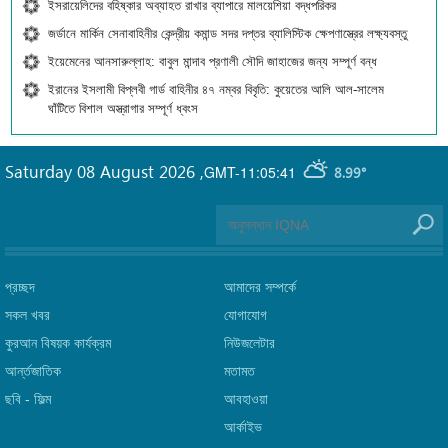
ইসরায়েলিদের বহিষ্কার অব্যাহত রাখার ব্যাপারে মালয়েশিয়া বদ্ধপরিকর
জর্ডানে মার্কিন সেনাবাহিনীর কেন্দ্রীয় কমান্ড সদর দপ্তর ব্যালিস্টিক ক্ষেপণাস্ত্রের লক্ষ্যবস্তু
ইয়েমেনের আনসারুল্লাহ: বাবুল মান্দাব প্রণালী সৌদি জাহাজের জন্য সম্পূর্ণ বন্ধ
ইরানের ইসলামী বিপ্লবী গার্ড বাহিনীর ৪৭ নম্বর বিবৃতি: কুয়েতের আলি আল-সালেম
ঘাঁটিতে বিশাল অস্ত্রাগার সম্পূর্ণ ধ্বংস
Saturday 08 August 2026
,
GMT-11:05:41
8.99°
প্রচ্ছদ
আমাদের সম্পর্কে
সকল খবর
যোগাযোগ
কুরআন বিষয়ক কার্যক্রম
নিউজলেটার
আর্ন্তজাতিক
মতামত
ছবি‎ - ফিল্ম
আবহাওয়া
আর্কাইভ