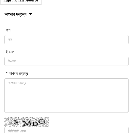
https://iqna.ir/A06wy6
আপনার মন্তব্য
নাম
ই-মেল
* আপনার মন্তব্য