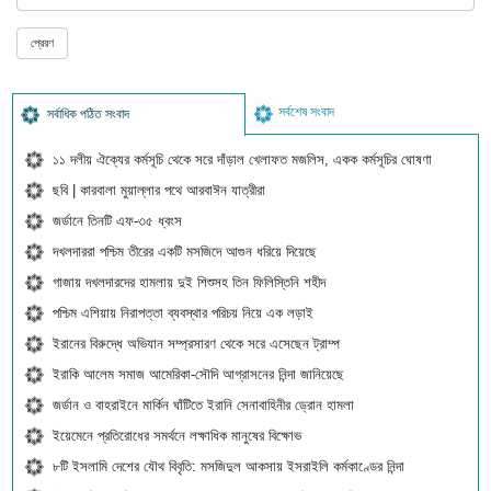
সর্বশেষ সংবাদ
সর্বাধিক পঠিত সংবাদ
১১ দলীয় ঐক্যের কর্মসূচি থেকে সরে দাঁড়াল খেলাফত মজলিস, একক কর্মসূচির ঘোষণা
ছবি | কারবালা মুয়াল্লার পথে আরবাঈন যাত্রীরা
জর্ডানে তিনটি এফ-৩৫ ধ্বংস
দখলদাররা পশ্চিম তীরের একটি মসজিদে আগুন ধরিয়ে দিয়েছে
গাজায় দখলদারদের হামলায় দুই শিশুসহ তিন ফিলিস্তিনি শহীদ
পশ্চিম এশিয়ায় নিরাপত্তা ব্যবস্থার পরিচয় নিয়ে এক লড়াই
ইরানের বিরুদ্ধে অভিযান সম্প্রসারণ থেকে সরে এসেছেন ট্রাম্প
ইরাকি আলেম সমাজ আমেরিকা-সৌদি আগ্রাসনের নিন্দা জানিয়েছে
জর্ডান ও বাহরাইনে মার্কিন ঘাঁটিতে ইরানি সেনাবাহিনীর ড্রোন হামলা
ইয়েমেনে প্রতিরোধের সমর্থনে লক্ষাধিক মানুষের বিক্ষোভ
৮টি ইসলামি দেশের যৌথ বিবৃতি: মসজিদুল আকসায় ইসরাইলি কর্মকাণ্ডের নিন্দা