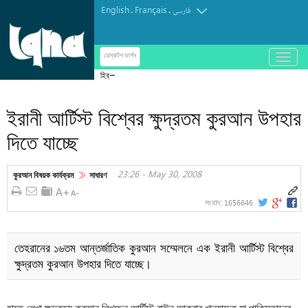
English
Français
.
.
فارسی
باز
ডেস্কটপ ভার্শন
و
হিব্রু ভাষায় কোরআন : সৌদির ক্রুটিপূর্ণ অনুবাদ শোধরাতে
بسته
মিসরীয় উদ্যোগ
کردن
ইরানী আর্টিস্ট বিশ্বের ক্ষুদ্রতম কুরআন উপহার
منو
দিতে যাচ্ছে
23:26 - May 30, 2008
কুরআন বিষয়ক কার্যক্রম
সাধারণ
1656646
সংবাদ:
তেহরানের ১৬তম আন্তর্জাতিক কুরআন সম্মেলনে এক ইরানী আর্টিস্ট বিশ্বের
ক্ষুদ্রতম কুরআন উপহার দিতে যাচ্ছে।