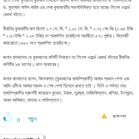
হাতে লেখা ক্ষুদ্রতম কুরআন লিখছেন আর্টিস্ট রাঈন আকবার খানযাদেহ যা পাকিস্তানের
ড. মুহাম্মাদ সাঈদ করিম এর লেখা কুরআনটির স্থলাভিষিক্ত হতে যাচ্ছে গিনেস ওয়ার্ল্ড
রেকর্ড বইতে।
বীবানির কুরআটির মাপ ছিলো ১.৭ সে. মি. * ১.২৮ সে. মি. * ০.৭২ সেঃ মিঃ (০.৬৬ ইঞ্চি
* ০.৫০ইঞ্চি * ০.২৮ ইঞ্চি) তা প্রকাশিত হয়েছিলো আরবীতে ৫৭১ পৃষ্ঠায়। কিতাবটি
কায়রোতে ১৯৮২ সনে প্রকাশিত হয়েছিলো।
জনাব খানযাদেহ যে কুরআনের কপিটি লিখছেন তা গিনেস ওয়ার্ল্ড রেকর্ড বইয়ের বীবানির
কপিটির ৯৪ ভাগের ১ ভাগ আকারের।
জনাব খানযাদেহ বলেন, কিতাবাস্ত (কুরআনের ক্যালিগ্রাফী) আমার প্রধান পেশা এবং
আমি এটিকে আমার প্রথম ও শেষ পেশা হিসেবে রাখতে চাই । তিনি এ পর্যন্ত তার
ক্যালিগ্রাফীর প্রদর্শনী করেছেন কুয়েত, ইরাক, তুরষ্ক, তাজিকিস্তান, রাশিয়া, ইংল্যান্ড,
আরব আমিরাত, কাতার ও পাকিস্তানে।
ভুলের তথ্য
পছন্দ
0