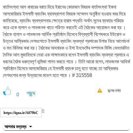
বার্তাসংস্থা আল খাবারের বরাত দিয়ে ইরানের কোরআন বিষয়ক বার্তাসংস্থা ইকনা
আলজেরিয়ায় ইসলামী ব্যাংকিং ব্যাবস্থাপনা বিষয়ক সম্মেলন অনুষ্ঠিত হওয়ার খবর দিয়ে
জানিয়েছে, ব্যাংকিং ব্যবস্থাপনার ক্ষেত্রে হারাম পদ্ধতি অর্থাৎ সুদের ব্যবহার পরিহার
করে একে হালাল ও লাভজনক খাতে পরিণত করতেই এই বৈঠকের আয়োজন করা হয় ।
বৈঠকে হালাল ও লাভজনক আর্থিক প্রতিষ্ঠান হিসেবে বিশ্বব্যাপী বিশেষকরে ইউরোপ ও
উত্তর আফ্রিকার দেশগুলোতে ইসলামী ব্যাংকিং ব্যবস্থা প্রসারের উপায় নিয়ে আলোচনা
ও মত বিনিময় করা হয়। বৈঠকের আহবায়ক ও ইসা ইনভেষ্টের সম্পাদক যিবিৎ বেনতারদিত
দৈনিক আল মুজাহিদকে দেয়া এক সাক্ষাৎকারে বলেন ইসলামী ব্যাংকিং ব্যবস্থা প্রসারে এ
ধরনের বৈঠক গুরুত্বপূর্ণ ভূমিকা পালন করতে পারে । তিনি আরো বলেন, লাভজনক আথির্ক
প্রতিষ্ঠান হিসেবে আলজেরিয়ায় যে ইসলামী ব্যাংক চালু হতে যাচ্ছে তা আফ্রিকার
দেশগুলোর জন্য উন্নয়নের মডেল হতে পারে । # 315558
ভুলের তথ্য
পছন্দ
0
https://iqna.ir/A079bC
আপনার মন্তব্য