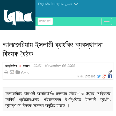
English
Français
.
.
فارسی
باز
ডেস্কটপ ভার্শন
و
অডিও | আবজার আল-হালওয়াজির কণ্ঠে "দোয়া তাওয়াস্সুল"
بسته
کردن
আলজেরিয়ায় ইসলামী ব্যাংকিং ব্যবস্থাপনা
منو
বিষয়ক বৈঠক
20:51 - November 06, 2008
আর্ন্তজাতিক
সাধারণ
1705198
সংবাদ:
আলজেরিয়ার রাজধানী আলজিয়ার্সএ মঙ্গলবার ইউরোপ ও উত্তর আফ্রিকার
আথির্ক প্রতিষ্ঠানগুলোর পরিচালকদের উপস্থিতিতে ইসলামী ব্যাংকিং
ব্যাবস্থাপনা বিষয়ক সম্মেলন অনুষ্ঠিত হয়েছে ।