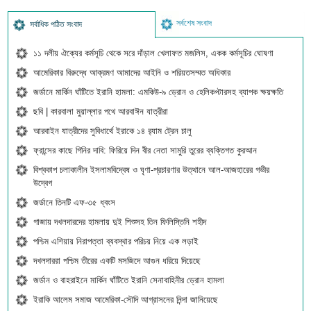
সর্বশেষ সংবাদ
সর্বাধিক পঠিত সংবাদ
১১ দলীয় ঐক্যের কর্মসূচি থেকে সরে দাঁড়াল খেলাফত মজলিস, একক কর্মসূচির ঘোষণা
আমেরিকার বিরুদ্ধে আক্রমণ আমাদের আইনি ও শরিয়তসম্মত অধিকার
জর্ডানে মার্কিন ঘাঁটিতে ইরানি হামলা: এমকিউ-৯ ড্রোন ও হেলিকপ্টারসহ ব্যাপক ক্ষয়ক্ষতি
ছবি | কারবালা মুয়াল্লার পথে আরবাঈন যাত্রীরা
আরবাইন যাত্রীদের সুবিধার্থে ইরাকে ১৪ র‍্যাম ট্রেন চালু
ফ্রান্সের কাছে গিনির দাবি: ফিরিয়ে দিন বীর নেতা সামুরি তুরের ব্যক্তিগত কুরআন
বিশ্বকাপ চলাকালীন ইসলামবিদ্বেষ ও ঘৃণা-প্রচারণার উত্থানে আল-আজহারের গভীর
উদ্বেগ
জর্ডানে তিনটি এফ-৩৫ ধ্বংস
গাজায় দখলদারদের হামলায় দুই শিশুসহ তিন ফিলিস্তিনি শহীদ
পশ্চিম এশিয়ায় নিরাপত্তা ব্যবস্থার পরিচয় নিয়ে এক লড়াই
দখলদাররা পশ্চিম তীরের একটি মসজিদে আগুন ধরিয়ে দিয়েছে
জর্ডান ও বাহরাইনে মার্কিন ঘাঁটিতে ইরানি সেনাবাহিনীর ড্রোন হামলা
ইরাকি আলেম সমাজ আমেরিকা-সৌদি আগ্রাসনের নিন্দা জানিয়েছে