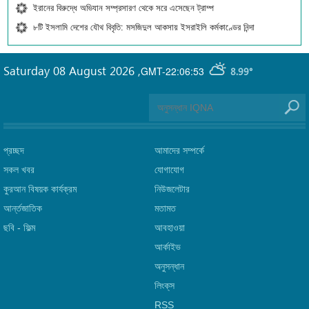
ইরানের বিরুদ্ধে অভিযান সম্প্রসারণ থেকে সরে এসেছেন ট্রাম্প
৮টি ইসলামি দেশের যৌথ বিবৃতি: মসজিদুল আকসায় ইসরাইলি কর্মকাণ্ডের নিন্দা
Saturday 08 August 2026
,
GMT-22:06:53
8.99°
প্রচ্ছদ
আমাদের সম্পর্কে
সকল খবর
যোগাযোগ
কুরআন বিষয়ক কার্যক্রম
নিউজলেটার
আর্ন্তজাতিক
মতামত
ছবি‎ - ফিল্ম
আবহাওয়া
আর্কাইভ
অনুসন্ধান
লিংক্‌স
RSS