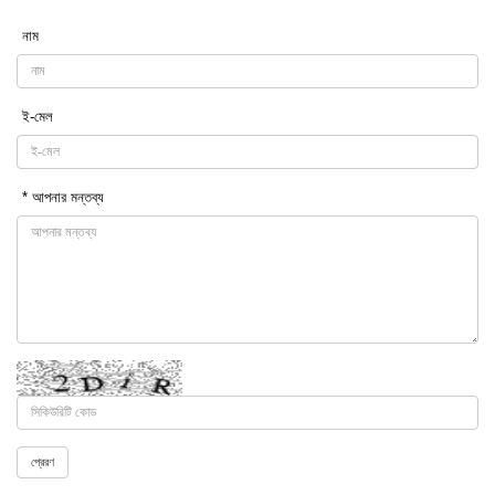
নাম
ই-মেল
* আপনার মন্তব্য