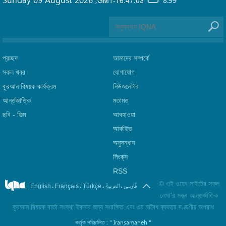
8.99°
প্রচ্ছদ
আমাদের সম্পর্কে
সকল খবর
যোগাযোগ
কুরআন বিষয়ক কার্যক্রম
নিউজলেটার
আর্ন্তজাতিক
মতামত
ছবি‎ - ফিল্ম
আবহাওয়া
আর্কাইভ
অনুসন্ধান
লিংক্‌স
RSS
©
এই ওয়েব সাইটের সকল
.
.
.
.
فارسی
العربیة
English
Français
Türkçe
লেখা'র সত্ত্ব আন্তর্জাতিক
কুরআন বিষয়ক বার্তা সংস্থা ইকনার জন্য সংরক্ষিত এবং এর অবৈধ ব্যবহার দণ্ডণীয় অপরাধ
" Iransamaneh "
কর্তৃক পরিচালিত :