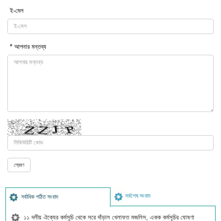
ই-মেল
* আপনার মন্তব্য
সর্বশেষ সংবাদ
সর্বাধিক পঠিত সংবাদ
১১ দলীয় ঐক্যের কর্মসূচি থেকে সরে দাঁড়াল খেলাফত মজলিস, একক কর্মসূচির ঘোষণা