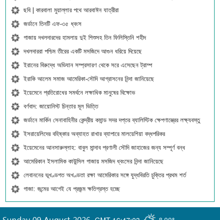
ছবি | কারবালা মুয়াল্লার পথে আরবাঈন যাত্রীরা
জর্ডানে তিনটি এফ-৩৫ ধ্বংস
গাজায় দখলদারদের হামলায় দুই শিশুসহ তিন ফিলিস্তিনি শহীদ
দখলদাররা পশ্চিম তীরের একটি মসজিদে আগুন ধরিয়ে দিয়েছে
ইরানের বিরুদ্ধে অভিযান সম্প্রসারণ থেকে সরে এসেছেন ট্রাম্প
ইরাকি আলেম সমাজ আমেরিকা-সৌদি আগ্রাসনের নিন্দা জানিয়েছে
ইয়েমেনে প্রতিরোধের সমর্থনে লক্ষাধিক মানুষের বিক্ষোভ
বর্ণবাদ: জায়োনিস্ট চিন্তার মূল ভিত্তি
জর্ডানে মার্কিন সেনাবাহিনীর কেন্দ্রীয় কমান্ড সদর দপ্তর ব্যালিস্টিক ক্ষেপণাস্ত্রের লক্ষ্যবস্তু
ইসরায়েলিদের বহিষ্কার অব্যাহত রাখার ব্যাপারে মালয়েশিয়া বদ্ধপরিকর
ইয়েমেনের আনসারুল্লাহ: বাবুল মান্দাব প্রণালী সৌদি জাহাজের জন্য সম্পূর্ণ বন্ধ
আমেরিকান ইসলামিক কাউন্সিল গাজায় মসজিদ ধ্বংসের নিন্দা জানিয়েছে
লেবাননের ভূখণ্ডগত অখণ্ডতা রক্ষা আমেরিকার সঙ্গে যুদ্ধবিরতি চুক্তির প্রথম শর্ত
গাজা: জন্মের আগেই যে প্রজন্ম ক্ষতিগ্রস্ত হচ্ছে
Sunday 09 August 2026
,
GMT-16:47:03