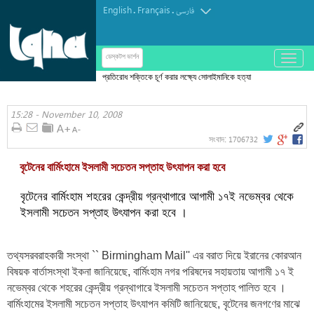
English
Français
.
.
فارسی
باز
ডেস্কটপ ভার্শন
و
প্রতিরোধ শক্তিকে চূর্ণ করার লক্ষ্যে সোলাইমানিকে হত্যা
بسته
করা হয়েছে
کردن
15:28 - November 10, 2008
منو
1706732
সংবাদ:
বৃটেনের বার্মিংহামে ইসলামী সচেতন সপ্তাহ উৎযাপন করা হবে
বৃটেনের বার্মিংহাম শহরের কেন্দ্রীয় গ্রন্থাগারে আগামী ১৭ই নভেম্বর থেকে
ইসলামী সচেতন সপ্তাহ উৎযাপন করা হবে ।
তথ্যসরবরাহকারী সংস্থা `` Birmingham Mail'' এর বরাত দিয়ে ইরানের কোরআন
বিষয়ক বার্তাসংস্থা ইকনা জানিয়েছে, বার্মিংহাম নগর পরিষদের সহায়তায় আগামী ১৭ ই
নভেম্বর থেকে শহরের কেন্দ্রীয় গ্রন্থাগারে ইসলামী সচেতন সপ্তাহ পালিত হবে ।
বার্মিংহামের ইসলামী সচেতন সপ্তাহ উৎযাপন কমিটি জানিয়েছে, বৃটেনের জনগণের মাঝে