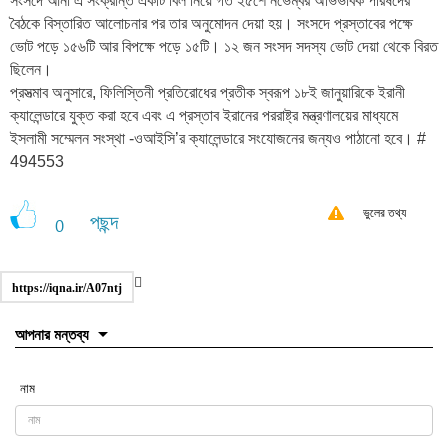
সংসদে আনা এ সংক্রান্ত একটি বিল নিয়ে গত ২৫শে নভেম্বর অভিভাবক পরিষদের
বৈঠকে বিস্তারিত আলোচনার পর তার অনুমোদন দেয়া হয়। সংসদে প্রস্তাবের পক্ষে
ভোট পড়ে ১৫৬টি আর বিপক্ষে পড়ে ১৫টি। ১২ জন সংসদ সদস্য ভোট দেয়া থেকে বিরত
ছিলেন।
প্রসত্মাব অনুসারে, ফিলিস্তিনী প্রতিরোধের প্রতীক স্বরূপ ১৮ই জানুয়ারিকে ইরানী
ক্যালেন্ডারে যুক্ত করা হবে এবং এ প্রস্তাব ইরানের পররাষ্ট্র মন্ত্রণালয়ের মাধ্যমে
ইসলামী সম্মেলন সংস্থা -ওআইসি’র ক্যালেন্ডারে সংযোজনের জন্যও পাঠানো হবে। #
494553
ভুলের তথ্য
পছন্দ
0
https://iqna.ir/A07ntj
আপনার মন্তব্য
নাম