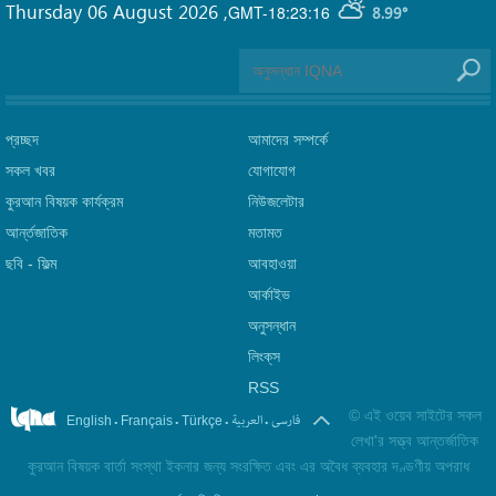
Thursday 06 August 2026
,
GMT-18:23:16
8.99°
প্রচ্ছদ
আমাদের সম্পর্কে
সকল খবর
যোগাযোগ
কুরআন বিষয়ক কার্যক্রম
নিউজলেটার
আর্ন্তজাতিক
মতামত
ছবি‎ - ফিল্ম
আবহাওয়া
আর্কাইভ
অনুসন্ধান
লিংক্‌স
RSS
©
এই ওয়েব সাইটের সকল
.
.
.
.
فارسی
العربیة
English
Français
Türkçe
লেখা'র সত্ত্ব আন্তর্জাতিক
কুরআন বিষয়ক বার্তা সংস্থা ইকনার জন্য সংরক্ষিত এবং এর অবৈধ ব্যবহার দণ্ডণীয় অপরাধ