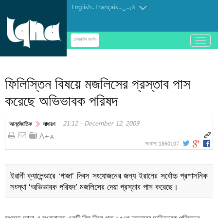
English
Français
.
.
فارسی
باز
ডেস্কটপ ভার্শন
و
অডিও | আবজার আল-হালওয়াজির কণ্ঠে "দোয়া তাওয়াস্সুল"
بسته
کردن
ফিলিস্তিন বিষয়ে মজলিসের প্রস্তাব পাস
منو
করেছে অভিভাবক পরিষদ
21:12 - December 12, 2009
আর্ন্তজাতিক
সাধারণ
1860107
সংবাদ:
ইরানী ক্যালেন্ডারে ‘গাজা’ দিবস সংযোজনের জন্য ইরানের সর্বোচ্চ প্রশাসনিক
সংস্থা ‘অভিভাবক পরিষদ’ মজলিসের দেয়া প্রস্তাব পাস করেছে।