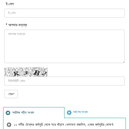
ই-মেল
* আপনার মন্তব্য
সর্বশেষ সংবাদ
সর্বাধিক পঠিত সংবাদ
১১ দলীয় ঐক্যের কর্মসূচি থেকে সরে দাঁড়াল খেলাফত মজলিস, একক কর্মসূচির ঘোষণা