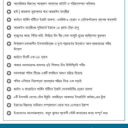
আমেরিকার বিরুদ্ধে আক্রমণ আমাদের আইনি ও শরিয়তসম্মত অধিকার
ছবি | কারবালা মুয়াল্লার পথে আরবাঈন যাত্রীরা
জর্ডানে মার্কিন ঘাঁটিতে ইরানি হামলা: এমকিউ-৯ ড্রোন ও হেলিকপ্টারসহ ব্যাপক ক্ষয়ক্ষতি
আরবাইন যাত্রীদের সুবিধার্থে ইরাকে ১৪ র‍্যাম ট্রেন চালু
ফ্রান্সের কাছে গিনির দাবি: ফিরিয়ে দিন বীর নেতা সামুরি তুরের ব্যক্তিগত কুরআন
বিশ্বকাপ চলাকালীন ইসলামবিদ্বেষ ও ঘৃণা-প্রচারণার উত্থানে আল-আজহারের গভীর
উদ্বেগ
জর্ডানে তিনটি এফ-৩৫ ধ্বংস
গাজায় দখলদারদের হামলায় দুই শিশুসহ তিন ফিলিস্তিনি শহীদ
দখলদাররা পশ্চিম তীরের একটি মসজিদে আগুন ধরিয়ে দিয়েছে
পশ্চিম এশিয়ায় নিরাপত্তা ব্যবস্থার পরিচয় নিয়ে এক লড়াই
জর্ডান ও বাহরাইনে মার্কিন ঘাঁটিতে ইরানি সেনাবাহিনীর ড্রোন হামলা
৮টি ইসলামি দেশের যৌথ বিবৃতি: মসজিদুল আকসায় ইসরাইলি কর্মকাণ্ডের নিন্দা
ইরানের বিরুদ্ধে অভিযান সম্প্রসারণ থেকে সরে এসেছেন ট্রাম্প
ইয়েমেনের আনসারুল্লাহ: বাবুল মান্দাব প্রণালী সৌদি জাহাজের জন্য সম্পূর্ণ বন্ধ