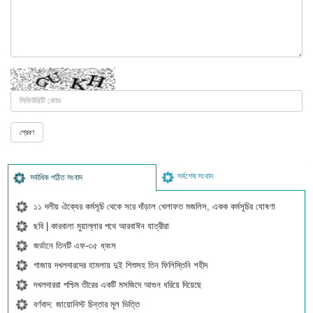
সর্বশেষ সংবাদ
সর্বাধিক পঠিত সংবাদ
১১ দলীয় ঐক্যের কর্মসূচি থেকে সরে দাঁড়াল খেলাফত মজলিস, একক কর্মসূচির ঘোষণা
ছবি | কারবালা মুয়াল্লার পথে আরবাঈন যাত্রীরা
জর্ডানে তিনটি এফ-৩৫ ধ্বংস
গাজায় দখলদারদের হামলায় দুই শিশুসহ তিন ফিলিস্তিনি শহীদ
দখলদাররা পশ্চিম তীরের একটি মসজিদে আগুন ধরিয়ে দিয়েছে
বর্ণবাদ: জায়োনিস্ট চিন্তার মূল ভিত্তি