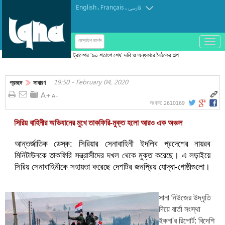
English
Français
.
.
فارسی
باز
ডেস্কটপ ভার্শন
و
ট্রাম্পের ‘৯০ শতাংশ শেষ’ দাবি ও অন্ধকারে বৈঠকের গল্প
بسته
—সবই মনস্তাত্ত্বিক যুদ্ধের অংশ
کردن
19:50 - February 04, 2020
منو
প্রচ্ছদ
সাধারণ
2610169
সংবাদ:
সিরিয় বাহিনীর অভিযানের মুখে তাকফিরি-মুক্ত হলো আরও এক অঞ্চল
আন্তর্জাতিক ডেস্ক: সিরিয়ার সেনাবাহিনী ইদলিব প্রদেশের নায়রব
মিনিটাউনকে তাকফিরি সন্ত্রাসীদের দখল থেকে মুক্ত করেছে। এ লড়াইয়ে
সিরিয় সেনাবাহিনীকে সহায়তা করেছে দেশটির জনপ্রিয় যোদ্ধা-গোষ্ঠীগুলো।
সানা নিউজের উদ্ধৃতি
দিয়ে বার্তা সংস্থা
ইকনা'র রিপোর্ট: বিদেশি