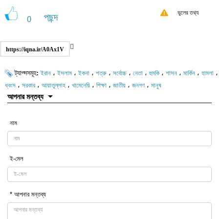
ভুলের তথ্য
পছন্দ
0
https://iqna.ir/A0Ax1V
ট্যাগ্সসমূহ:
،
،
،
،
،
،
،
،
،
،
ইরান
ইসলাম
ইকনা
শত্রু
সর্বোচ্চ
নেতা
হুমকি
শাসন
মার্কিন
হামলা
،
،
،
،
،
،
،
ধ্বংস
সরকার
আয়াতুল্লাহ
খামেনেয়ি
শিক্ষা
জাতীয়
জনগণ
মানুষ
আপনার মন্তব্য
নাম
ই-মেল
* আপনার মন্তব্য