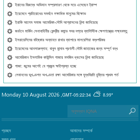
ইরানের বিরুদ্ধে অভিযান সম্প্রসারণ থেকে সরে এসেছেন ট্রাম্প
ইয়েমেনে প্রতিরোধের সমর্থনে লক্ষাধিক মানুষের বিক্ষোভ
ইরাকি আলেম সমাজ আমেরিকা-সৌদি আগ্রাসনের নিন্দা জানিয়েছে
জর্ডানে মার্কিন সেনাবাহিনীর কেন্দ্রীয় কমান্ড সদর দপ্তর ব্যালিস্টিক ক্ষেপণাস্ত্রের লক্ষ্যবস্তু
ইসরায়েলিদের বহিষ্কার অব্যাহত রাখার ব্যাপারে মালয়েশিয়া বদ্ধপরিকর
ইয়েমেনের আনসারুল্লাহ: বাবুল মান্দাব প্রণালী সৌদি জাহাজের জন্য সম্পূর্ণ বন্ধ
আমেরিকান ইসলামিক কাউন্সিল গাজায় মসজিদ ধ্বংসের নিন্দা জানিয়েছে
গাজা: জন্মের আগেই যে প্রজন্ম ক্ষতিগ্রস্ত হচ্ছে
লেবাননের ভূখণ্ডগত অখণ্ডতা রক্ষা আমেরিকার সঙ্গে যুদ্ধবিরতি চুক্তির প্রথম শর্ত
Monday 10 August 2026
,
GMT-05:22:34
8.99°
প্রচ্ছদ
আমাদের সম্পর্কে
সকল খবর
যোগাযোগ