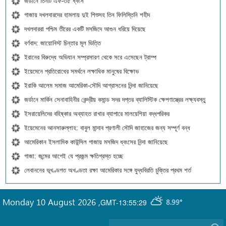
জর্ডানে তিনটি এফ-৩৫ ধ্বংস
গাজায় দখলদারদের হামলায় দুই শিশুসহ তিন ফিলিস্তিনি শহীদ
দখলদাররা পশ্চিম তীরের একটি মসজিদে আগুন ধরিয়ে দিয়েছে
বর্ণবাদ: জায়োনিস্ট চিন্তার মূল ভিত্তি
ইরানের বিরুদ্ধে অভিযান সম্প্রসারণ থেকে সরে এসেছেন ট্রাম্প
ইয়েমেনে প্রতিরোধের সমর্থনে লক্ষাধিক মানুষের বিক্ষোভ
ইরাকি আলেম সমাজ আমেরিকা-সৌদি আগ্রাসনের নিন্দা জানিয়েছে
জর্ডানে মার্কিন সেনাবাহিনীর কেন্দ্রীয় কমান্ড সদর দপ্তর ব্যালিস্টিক ক্ষেপণাস্ত্রের লক্ষ্যবস্তু
ইসরায়েলিদের বহিষ্কার অব্যাহত রাখার ব্যাপারে মালয়েশিয়া বদ্ধপরিকর
ইয়েমেনের আনসারুল্লাহ: বাবুল মান্দাব প্রণালী সৌদি জাহাজের জন্য সম্পূর্ণ বন্ধ
আমেরিকান ইসলামিক কাউন্সিল গাজায় মসজিদ ধ্বংসের নিন্দা জানিয়েছে
গাজা: জন্মের আগেই যে প্রজন্ম ক্ষতিগ্রস্ত হচ্ছে
লেবাননের ভূখণ্ডগত অখণ্ডতা রক্ষা আমেরিকার সঙ্গে যুদ্ধবিরতি চুক্তির প্রথম শর্ত
Monday 10 August 2026
,
GMT-13:55:29
8.99°