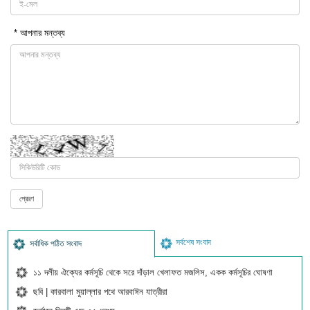
* আপনার মন্তব্য
সর্বশেষ সংবাদ
সর্বাধিক পঠিত সংবাদ
১১ দলীয় ঐক্যের কর্মসূচি থেকে সরে দাঁড়াল খেলাফত মজলিস, একক কর্মসূচির ঘোষণা
ছবি | কারবালা মুয়াল্লার পথে আরবাঈন যাত্রীরা