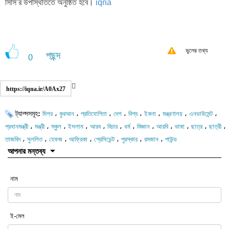
সিসি’র উপস্থিতিতে অনুষ্ঠিত হবে।
iqna
ভুলের তথ্য
পছন্দ
0
https://iqna.ir/A0Ax27
ট্যাগ্সসমূহ:
،
،
،
،
،
،
،
،
মিশর
কুরআন
প্রতিযোগিতা
দেশ
বিশ্ব
ইকনা
মন্ত্রণালয়
এনডাউমেন্ট
،
،
،
،
،
،
،
،
،
،
،
،
প্রধানমন্ত্রী
মন্ত্রী
স্কুল
ইসলাম
আরব
বিচার
ধর্ম
বিজ্ঞান
আরবি
ভাষা
ছাত্র
ছাত্রী
،
،
،
،
،
،
،
তাজবিদ
সুললিত
হেফজ
আফ্রিকা
প্রেসিডেন্ট
পুরস্কার
রমজান
পাউন্ড
আপনার মন্তব্য
নাম
ই-মেল