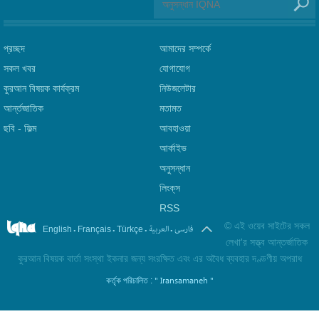
প্রচ্ছদ
আমাদের সম্পর্কে
সকল খবর
যোগাযোগ
কুরআন বিষয়ক কার্যক্রম
নিউজলেটার
আর্ন্তজাতিক
মতামত
ছবি‎ - ফিল্ম
আবহাওয়া
আর্কাইভ
অনুসন্ধান
লিংক্‌স
RSS
©
এই ওয়েব সাইটের সকল
.
.
.
.
فارسی
العربیة
English
Français
Türkçe
লেখা'র সত্ত্ব আন্তর্জাতিক
কুরআন বিষয়ক বার্তা সংস্থা ইকনার জন্য সংরক্ষিত এবং এর অবৈধ ব্যবহার দণ্ডণীয় অপরাধ
" Iransamaneh "
কর্তৃক পরিচালিত :