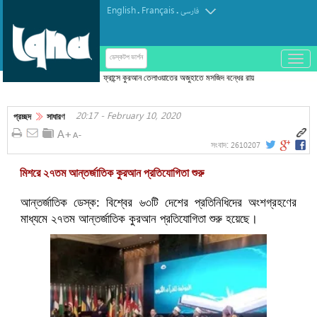
English
Français
.
.
فارسی
باز
ডেস্কটপ ভার্শন
و
ফ্রান্সে কুরআন তেলাওয়াতের অজুহাতে মসজিদ বন্ধের রায়
بسته
کردن
20:17 - February 10, 2020
منو
প্রচ্ছদ
সাধারণ
2610207
সংবাদ:
মিশরে ২৭তম আন্তর্জাতিক কুরআন প্রতিযোগিতা শুরু
আন্তর্জাতিক ডেস্ক: বিশ্বের ৬৩টি দেশের প্রতিনিধিদের অংশগ্রহণের
মাধ্যমে ২৭তম আন্তর্জাতিক কুরআন প্রতিযোগিতা শুরু হয়েছে।