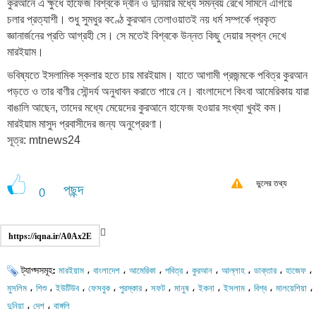
কুরআনে এ ক্ষুধে হাফেজ বিশ্বকে দ্বীন ও দুনিয়ার মধ্যে সমন্বয় রেখে সামনে এগিয়ে
চলার প্রত্যাশী। শুধু সুমধুর কণ্ঠে কুরআন তেলাওয়াতই নয় ধর্ম সম্পর্কে প্রকৃত
জ্ঞানার্জনের প্রতি আগ্রহী সে। সে মতেই বিশ্বকে উন্নত কিছু দেয়ার স্বপ্ন দেখে
মারইয়াম।
ভবিষ্যতে ইসলামিক স্কলার হতে চায় মারইয়াম। যাতে আগামী প্রজন্মকে পবিত্র কুরআন
পড়তে ও তার বাণীর সৌন্দর্য অনুধাবন করাতে পারে নে। বাংলাদেশে কিংবা আমেরিকায় যারা
বাঙালি আছেন, তাদের মধ্যে মেয়েদের কুরআনে হাফেজ হওয়ার সংখ্যা খুবই কম।
মারইয়াম মাসুদ প্রবাসীদের জন্য অনুপ্রেরণা।
সূত্র: mtnews24
ভুলের তথ্য
পছন্দ
0
https://iqna.ir/A0Ax2E
ট্যাগ্সসমূহ:
،
،
،
،
،
،
،
،
মারইয়াম
বাংলাদেশ
আমেরিকা
পবিত্র
কুরআন
আল্লাহ
ডাক্তার
হাজেফ
،
،
،
،
،
،
،
،
،
،
،
মুসলিম
শিশু
ইউটিউব
ফেসবুক
পুরস্কার
সফট
মানুষ
ইকনা
ইসলাম
বিশ্ব
মালয়েশিয়া
،
،
দুনিয়া
দেশ
বাঙ্গলি