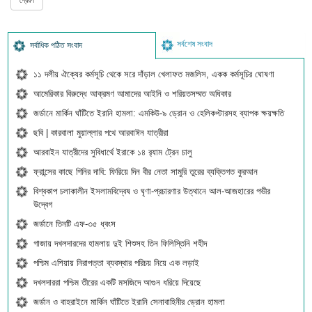
সর্বশেষ সংবাদ
সর্বাধিক পঠিত সংবাদ
১১ দলীয় ঐক্যের কর্মসূচি থেকে সরে দাঁড়াল খেলাফত মজলিস, একক কর্মসূচির ঘোষণা
আমেরিকার বিরুদ্ধে আক্রমণ আমাদের আইনি ও শরিয়তসম্মত অধিকার
জর্ডানে মার্কিন ঘাঁটিতে ইরানি হামলা: এমকিউ-৯ ড্রোন ও হেলিকপ্টারসহ ব্যাপক ক্ষয়ক্ষতি
ছবি | কারবালা মুয়াল্লার পথে আরবাঈন যাত্রীরা
আরবাইন যাত্রীদের সুবিধার্থে ইরাকে ১৪ র‍্যাম ট্রেন চালু
ফ্রান্সের কাছে গিনির দাবি: ফিরিয়ে দিন বীর নেতা সামুরি তুরের ব্যক্তিগত কুরআন
বিশ্বকাপ চলাকালীন ইসলামবিদ্বেষ ও ঘৃণা-প্রচারণার উত্থানে আল-আজহারের গভীর
উদ্বেগ
জর্ডানে তিনটি এফ-৩৫ ধ্বংস
গাজায় দখলদারদের হামলায় দুই শিশুসহ তিন ফিলিস্তিনি শহীদ
পশ্চিম এশিয়ায় নিরাপত্তা ব্যবস্থার পরিচয় নিয়ে এক লড়াই
দখলদাররা পশ্চিম তীরের একটি মসজিদে আগুন ধরিয়ে দিয়েছে
জর্ডান ও বাহরাইনে মার্কিন ঘাঁটিতে ইরানি সেনাবাহিনীর ড্রোন হামলা