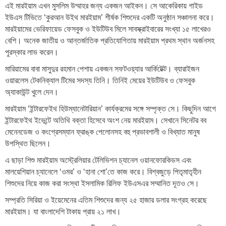
এই মারইয়াম এখন মুসলিম উম্মাহর জন্য একজন আইকন। সে আকেরিকায় গাইড
ইউএস টিভিতে ‘কুরআন উইথ মারইয়াম’ শীর্ষক শিশুদের একটি অনুষ্ঠান সঞ্চালনা করে।
মারইয়ামের ভেরিফায়েড ফেসবুক ও ইউটিউব মিলে সাবস্ক্রাইবারের সংখ্যা ১৫ লাখেরও
বেশি। অনেক জাতীয় ও আন্তর্জাতিক প্রতিযোগিতায় মারইয়াম প্রথম স্থান অর্জনসহ
পুরস্কার লাভ করেন।
মারিয়ামের বাবা মাসুদুর রহমান পেশায় একজন সফটওয়্যার আর্কিটেক্ট। ব্যারাইজন
ওয়ারলেস টেকনিক্যাল টিমের সদস্য তিনি। তিনিই মেয়ের ইউটিউব ও ফেসবুক
অ্যাকাউন্ট খুলে দেন।
মারইয়াম ‘ইন্টারফেইথ হিউম্যানেটারিয়ান’ কার্যক্রমের সঙ্গে সম্পৃক্ত সে। কিছুদিন আগে
ইন্টারফেইথ ইভেন্টে অতিথি বক্তা হিসেবে অংশ নেয় মারইয়াম। সেখানে সিনেটর বব
মেনেনডেজ ও কংগ্রেসম্যান ফ্রাঙ্ক পেলোনসহ বহু প্রভাবশালী ও বিখ্যাত মানুষ
উপস্থিত ছিলেন।
এ ছাড়া শিশু মারইয়াম অস্ট্রেলিয়ার টেলিভিশন চ্যানেল ওয়ানফোরকিডস এবং
মালয়েশিয়ান চ্যানেলে ‘ওমর’ ও ‘হানা শো’তে কাজ করে। বিশ্বজুড়ে পিতৃমাতৃহীন
শিশুদের নিয়ে কাজ করা সংস্থা ইসলামিক রিলিফ ইউএসএর সম্মানিত দূতও সে।
সম্প্রতি সিরিয়া ও ইয়েমেনের এতিম শিশুদের জন্য ২৫ হাজার ডলার সংগ্রহ করেছে
মারইয়াম। যা বাংলাদেশি টাকায় প্রায় ২১ লাখ।