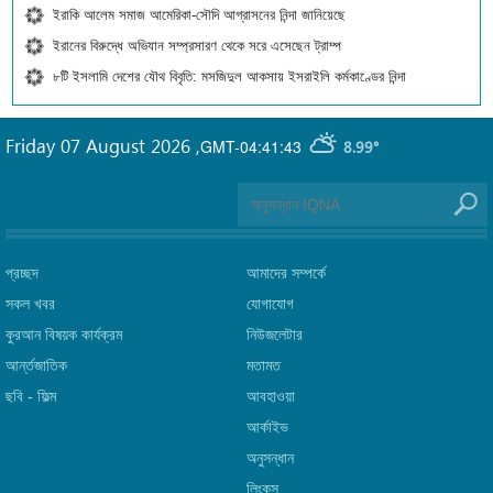
ইরাকি আলেম সমাজ আমেরিকা-সৌদি আগ্রাসনের নিন্দা জানিয়েছে
ইরানের বিরুদ্ধে অভিযান সম্প্রসারণ থেকে সরে এসেছেন ট্রাম্প
৮টি ইসলামি দেশের যৌথ বিবৃতি: মসজিদুল আকসায় ইসরাইলি কর্মকাণ্ডের নিন্দা
Friday 07 August 2026
,
GMT-04:41:43
8.99°
প্রচ্ছদ
আমাদের সম্পর্কে
সকল খবর
যোগাযোগ
কুরআন বিষয়ক কার্যক্রম
নিউজলেটার
আর্ন্তজাতিক
মতামত
ছবি‎ - ফিল্ম
আবহাওয়া
আর্কাইভ
অনুসন্ধান
লিংক্‌স