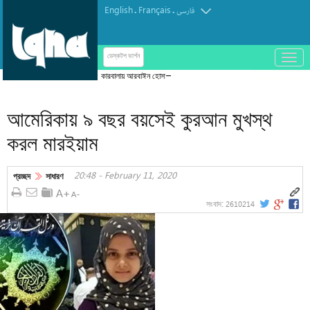
English
Français
.
.
فارسی
باز
ডেস্কটপ ভার্শন
و
কারবালায় আরবাঈন হোসাইনি আজাদারি
بسته
کردن
আমেরিকায় ৯ বছর বয়সেই কুরআন মুখস্থ
منو
করল মারইয়াম
20:48 - February 11, 2020
প্রচ্ছদ
সাধারণ
2610214
সংবাদ: