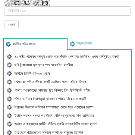
সর্বশেষ সংবাদ
সর্বাধিক পঠিত সংবাদ
১১ দলীয় ঐক্যের কর্মসূচি থেকে সরে দাঁড়াল খেলাফত মজলিস, একক কর্মসূচির ঘোষণা
ছবি | কারবালা মুয়াল্লার পথে আরবাঈন যাত্রীরা
জর্ডানে তিনটি এফ-৩৫ ধ্বংস
দখলদাররা পশ্চিম তীরের একটি মসজিদে আগুন ধরিয়ে দিয়েছে
গাজায় দখলদারদের হামলায় দুই শিশুসহ তিন ফিলিস্তিনি শহীদ
পশ্চিম এশিয়ায় নিরাপত্তা ব্যবস্থার পরিচয় নিয়ে এক লড়াই
ইরানের বিরুদ্ধে অভিযান সম্প্রসারণ থেকে সরে এসেছেন ট্রাম্প
ইরাকি আলেম সমাজ আমেরিকা-সৌদি আগ্রাসনের নিন্দা জানিয়েছে
জর্ডান ও বাহরাইনে মার্কিন ঘাঁটিতে ইরানি সেনাবাহিনীর ড্রোন হামলা
ইয়েমেনে প্রতিরোধের সমর্থনে লক্ষাধিক মানুষের বিক্ষোভ