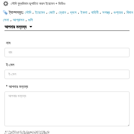
সৌদি যুদ্ধবিমান ভূপাতিত করল ইয়েমেন + ভিডিও
ট্যাগ্সসমূহ:
،
،
،
،
،
،
،
،
،
সৌদি
ইয়েমেন
জোট
ড্রোন
ধ্বংস
ইকনা
বাহিনী
সশস্ত্র
গুপ্তচর
বিমান
،
،
সেনা
আগ্রাসন
গুলি
আপনার মন্তব্য
নাম
ই-মেল
* আপনার মন্তব্য