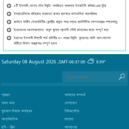
৮টি ইসলামি দেশের যৌথ বিবৃতি: মসজিদুল আকসায় ইসরাইলি কর্মকাণ্ডের নিন্দা
ইসরায়েলিদের বহিষ্কার অব্যাহত রাখার ব্যাপারে মালয়েশিয়া বদ্ধপরিকর
জর্ডানে মার্কিন সেনাবাহিনীর কেন্দ্রীয় কমান্ড সদর দপ্তর ব্যালিস্টিক ক্ষেপণাস্ত্রের লক্ষ্যবস্তু
ইয়েমেনের আনসারুল্লাহ: বাবুল মান্দাব প্রণালী সৌদি জাহাজের জন্য সম্পূর্ণ বন্ধ
ইরানের ইসলামী বিপ্লবী গার্ড বাহিনীর ৪৭ নম্বর বিবৃতি: কুয়েতের আলি আল-সালেম
ঘাঁটিতে বিশাল অস্ত্রাগার সম্পূর্ণ ধ্বংস
Saturday 08 August 2026
,
GMT-06:37:05
8.99°
প্রচ্ছদ
আমাদের সম্পর্কে
সকল খবর
যোগাযোগ
কুরআন বিষয়ক কার্যক্রম
নিউজলেটার
আর্ন্তজাতিক
মতামত
ছবি‎ - ফিল্ম
আবহাওয়া