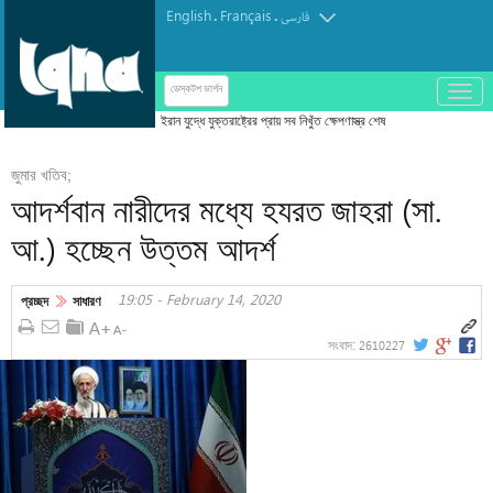
English
Français
.
.
فارسی
باز
ডেস্কটপ ভার্শন
و
ইরান যুদ্ধে যুক্তরাষ্ট্রের প্রায় সব নিখুঁত ক্ষেপণাস্ত্র শেষ
بسته
کردن
জুমার খতিব;
منو
আদর্শবান নারীদের মধ্যে হযরত জাহরা (সা.
আ.) হচ্ছেন উত্তম আদর্শ
19:05 - February 14, 2020
প্রচ্ছদ
সাধারণ
2610227
সংবাদ: