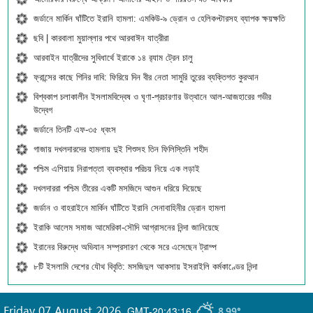
জর্ডানে মার্কিন ঘাঁটিতে ইরানি হামলা: এমকিউ-৯ ড্রোন ও হেলিকপ্টারসহ ব্যাপক ক্ষয়ক্ষতি
ছবি | কারবালা মুয়াল্লার পথে আরবাঈন যাত্রীরা
আরবাইন যাত্রীদের সুবিধার্থে ইরাকে ১৪ র‍্যাম ট্রেন চালু
ফ্রান্সের কাছে গিনির দাবি: ফিরিয়ে দিন বীর নেতা সামুরি তুরের ব্যক্তিগত কুরআন
বিশ্বকাপ চলাকালীন ইসলামবিদ্বেষ ও ঘৃণা-প্রচারণার উত্থানে আল-আজহারের গভীর
উদ্বেগ
জর্ডানে তিনটি এফ-৩৫ ধ্বংস
গাজায় দখলদারদের হামলায় দুই শিশুসহ তিন ফিলিস্তিনি শহীদ
পশ্চিম এশিয়ায় নিরাপত্তা ব্যবস্থার পরিচয় নিয়ে এক লড়াই
দখলদাররা পশ্চিম তীরের একটি মসজিদে আগুন ধরিয়ে দিয়েছে
জর্ডান ও বাহরাইনে মার্কিন ঘাঁটিতে ইরানি সেনাবাহিনীর ড্রোন হামলা
ইরাকি আলেম সমাজ আমেরিকা-সৌদি আগ্রাসনের নিন্দা জানিয়েছে
ইরানের বিরুদ্ধে অভিযান সম্প্রসারণ থেকে সরে এসেছেন ট্রাম্প
৮টি ইসলামি দেশের যৌথ বিবৃতি: মসজিদুল আকসায় ইসরাইলি কর্মকাণ্ডের নিন্দা
Friday 07 August 2026
,
GMT-20:43:16
8.99°