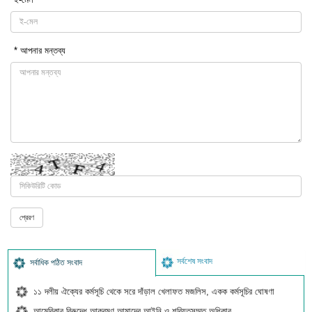
* আপনার মন্তব্য
সর্বশেষ সংবাদ
সর্বাধিক পঠিত সংবাদ
১১ দলীয় ঐক্যের কর্মসূচি থেকে সরে দাঁড়াল খেলাফত মজলিস, একক কর্মসূচির ঘোষণা
আমেরিকার বিরুদ্ধে আক্রমণ আমাদের আইনি ও শরিয়তসম্মত অধিকার