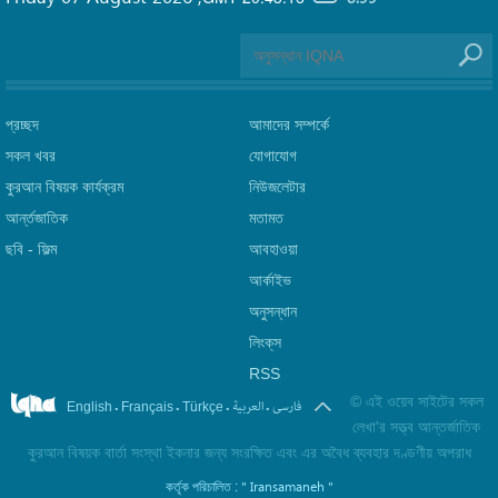
প্রচ্ছদ
আমাদের সম্পর্কে
সকল খবর
যোগাযোগ
কুরআন বিষয়ক কার্যক্রম
নিউজলেটার
আর্ন্তজাতিক
মতামত
ছবি‎ - ফিল্ম
আবহাওয়া
আর্কাইভ
অনুসন্ধান
লিংক্‌স
RSS
©
এই ওয়েব সাইটের সকল
.
.
.
.
فارسی
العربیة
English
Français
Türkçe
লেখা'র সত্ত্ব আন্তর্জাতিক
কুরআন বিষয়ক বার্তা সংস্থা ইকনার জন্য সংরক্ষিত এবং এর অবৈধ ব্যবহার দণ্ডণীয় অপরাধ
" Iransamaneh "
কর্তৃক পরিচালিত :