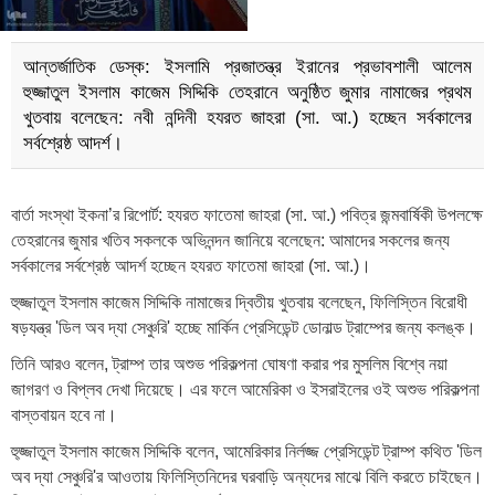
আন্তর্জাতিক ডেস্ক: ইসলামি প্রজাতন্ত্র ইরানের প্রভাবশালী আলেম
হুজ্জাতুল ইসলাম কাজেম সিদ্দিকি তেহরানে অনুষ্ঠিত জুমার নামাজের প্রথম
খুতবায় বলেছেন: নবী নন্দিনী হযরত জাহরা (সা. আ.) হচ্ছেন সর্বকালের
সর্বশ্রেষ্ঠ আদর্শ।
বার্তা সংস্থা ইকনা’র রিপোর্ট: হযরত ফাতেমা জাহরা (সা. আ.) পবিত্র জন্মবার্ষিকী উপলক্ষে
তেহরানের জুমার খতিব সকলকে অভিনন্দন জানিয়ে বলেছেন: আমাদের সকলের জন্য
সর্বকালের সর্বশ্রেষ্ঠ আদর্শ হচ্ছেন হযরত ফাতেমা জাহরা (সা. আ.)।
হুজ্জাতুল ইসলাম কাজেম সিদ্দিকি নামাজের দ্বিতীয় খুতবায় বলেছেন, ফিলিস্তিন বিরোধী
ষড়যন্ত্র 'ডিল অব দ্যা সেঞ্চুরি' হচ্ছে মার্কিন প্রেসিডেন্ট ডোনাল্ড ট্রাম্পের জন্য কলঙ্ক।
তিনি আরও বলেন, ট্রাম্প তার অশুভ পরিকল্পনা ঘোষণা করার পর মুসলিম বিশ্বে নয়া
জাগরণ ও বিপ্লব দেখা দিয়েছে। এর ফলে আমেরিকা ও ইসরাইলের ওই অশুভ পরিকল্পনা
বাস্তবায়ন হবে না।
হু্জ্জাতুল ইসলাম কাজেম সিদ্দিকি বলেন, আমেরিকার নির্লজ্জ প্রেসিডেন্ট ট্রাম্প কথিত 'ডিল
অব দ্যা সেঞ্চুরি'র আওতায় ফিলিস্তিনিদের ঘরবাড়ি অন্যদের মাঝে বিলি করতে চাইছেন।