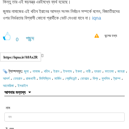
কিন্তু তার এই ষড়যন্ত্র এরইমধ্যে ব্যর্থ হয়েছে।
জুমার নামাজের এই খতিব ইরানের আসন্ন সংসদ নির্বাচন সম্পর্কে বলেন, বিজাতীয়দের
ওপর নির্ভরতায় বিশ্বাসী কোনো প্রার্থীকে ভোট দেওয়া যাবে না।
iqna
ভুলের তথ্য
পছন্দ
0
https://iqna.ir/A0Ax2R
ট্যাগ্সসমূহ:
،
،
،
،
،
،
،
،
،
،
জুমা
নামাজ
খতিব
ইরান
ইসলাম
ইকনা
নারী
হযরত
ফাতেমা
জাহরা
،
،
،
،
،
،
،
،
،
،
আদর্শ
তেহরান
রাজধানী
ফিলিস্তিন
মার্কিন
প্রেসিডেন্ট
ডোনাল্ড
বিশ্ব
মুসলিম
ট্রাম্প
،
আমেরিকা
ইসরাইল
আপনার মন্তব্য
নাম
ই-মেল