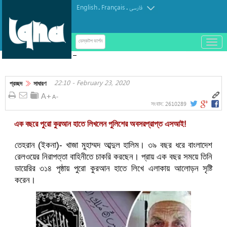
English
Français
.
.
فارسی
باز
ডেস্কটপ ভার্শন
و
ঘৃণা ও ইসলামবিদ্বেষের নতুন নজির সিন্সিনাটির ওয়েস্টউড
بسته
কেন্দ্রে ভাঙচুর-চুরি, কর্মকর্তাদের তীব্র নিন্দা
کردن
22:10 - February 23, 2020
منو
প্রচ্ছদ
সাধারণ
2610289
সংবাদ:
এক বছরে পুরো কুরআন হাতে লিখলেন পুলিশের অবসরপ্রাপ্ত এসআই!
তেহরান (ইকনা)- খাজা মুহাম্মদ আব্দুল হালিম। ৩৯ বছর ধরে বাংলাদেশ
রেলওয়ের নিরাপত্তা বাহিনীতে চাকরি করছেন। প্রায় এক বছর সময়ে তিনি
ডায়েরির ৩১৪ পৃষ্ঠায় পুরো কুরআন হাতে লিখে এলাকায় আলোড়ন সৃষ্টি
করেন।