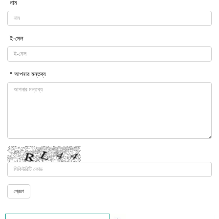
নাম
ই-মেল
* আপনার মন্তব্য