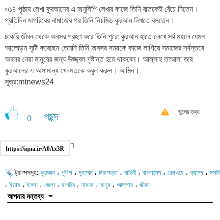
৩১৪ পৃষ্ঠায় লেখা কুরআনের এ অনুলিপি লেখার কাজে তিনি রাতকেই বেঁচে নিতেন।
প্রতিদিন মাগরিবের নামাজের পর তিনি নিয়মিত কুরআন লিখতে বসতেন।
চাকরি জীবন থেকে অবসর গ্রহণ করে তিনি পুরো কুরআন হাতে লেখে সর্ব মহলে যেমন
আলোড়ন সৃষ্টি করেছেন তেমনি তিনি অবসর সময়কে কাজে লাগিয়ে সমাজের সর্বস্তরে
অবসর নেয়া মানুষের জন্য উজ্জ্বল দৃষ্টান্ত হয়ে থাকবেন। আল্লাহ তাআলা তার
কুরআনের এ অসামান্য খেদমতকে কবুল করুন। আমিন।
সূত্র:mtnews24
ভুলের তথ্য
পছন্দ
0
https://iqna.ir/A0Ax3R
ট্যাগ্সসমূহ:
،
،
،
،
،
،
،
،
কুরআন
পুলিশ
মুহাম্মদ
নিরাপত্তা
বাহিনী
বাংলাদেশ
রেলওয়ে
ক্যাম্প
মসজ
،
،
،
،
،
،
،
،
ইমাম
ইকনা
জেলা
মাগরিব
নামাজ
মানুষ
আল্লাহ
জীবন
আপনার মন্তব্য