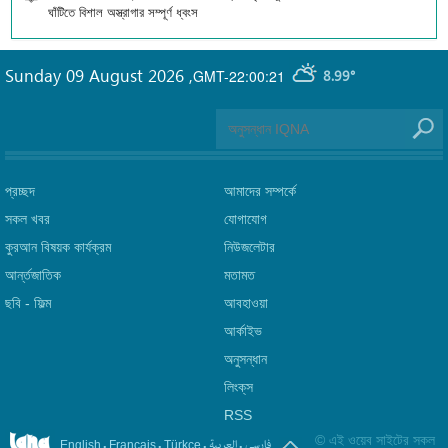
ঘাঁটিতে বিশাল অস্ত্রাগার সম্পূর্ণ ধ্বংস
Sunday 09 August 2026
,
GMT-22:00:21
8.99°
প্রচ্ছদ
আমাদের সম্পর্কে
সকল খবর
যোগাযোগ
কুরআন বিষয়ক কার্যক্রম
নিউজলেটার
আর্ন্তজাতিক
মতামত
ছবি‎ - ফিল্ম
আবহাওয়া
আর্কাইভ
অনুসন্ধান
লিংক্‌স
RSS
©
এই ওয়েব সাইটের সকল
.
.
.
.
فارسی
العربیة
English
Français
Türkçe