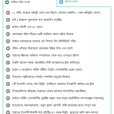
সর্বশেষ সংবাদ
সর্বাধিক পঠিত সংবাদ
১১ দলীয় ঐক্যের কর্মসূচি থেকে সরে দাঁড়াল খেলাফত মজলিস, একক কর্মসূচির ঘোষণা
ছবি | কারবালা মুয়াল্লার পথে আরবাঈন যাত্রীরা
জর্ডানে তিনটি এফ-৩৫ ধ্বংস
দখলদাররা পশ্চিম তীরের একটি মসজিদে আগুন ধরিয়ে দিয়েছে
গাজায় দখলদারদের হামলায় দুই শিশুসহ তিন ফিলিস্তিনি শহীদ
পশ্চিম এশিয়ায় নিরাপত্তা ব্যবস্থার পরিচয় নিয়ে এক লড়াই
ইরানের বিরুদ্ধে অভিযান সম্প্রসারণ থেকে সরে এসেছেন ট্রাম্প
ইরাকি আলেম সমাজ আমেরিকা-সৌদি আগ্রাসনের নিন্দা জানিয়েছে
জর্ডান ও বাহরাইনে মার্কিন ঘাঁটিতে ইরানি সেনাবাহিনীর ড্রোন হামলা
ইয়েমেনে প্রতিরোধের সমর্থনে লক্ষাধিক মানুষের বিক্ষোভ
৮টি ইসলামি দেশের যৌথ বিবৃতি: মসজিদুল আকসায় ইসরাইলি কর্মকাণ্ডের নিন্দা
ইসরায়েলিদের বহিষ্কার অব্যাহত রাখার ব্যাপারে মালয়েশিয়া বদ্ধপরিকর
জর্ডানে মার্কিন সেনাবাহিনীর কেন্দ্রীয় কমান্ড সদর দপ্তর ব্যালিস্টিক ক্ষেপণাস্ত্রের লক্ষ্যবস্তু
ইয়েমেনের আনসারুল্লাহ: বাবুল মান্দাব প্রণালী সৌদি জাহাজের জন্য সম্পূর্ণ বন্ধ
ইরানের ইসলামী বিপ্লবী গার্ড বাহিনীর ৪৭ নম্বর বিবৃতি: কুয়েতের আলি আল-সালেম