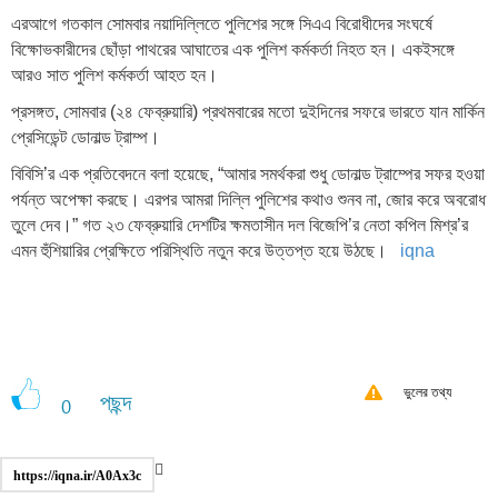
এরআগে গতকাল সোমবার নয়াদিল্লিতে পুলিশের সঙ্গে সিএএ বিরোধীদের সংঘর্ষে
বিক্ষোভকারীদের ছোঁড়া পাথরের আঘাতের এক পুলিশ কর্মকর্তা নিহত হন। একইসঙ্গে
আরও সাত পুলিশ কর্মকর্তা আহত হন।
প্রসঙ্গত, সোমবার (২৪ ফেব্রুয়ারি) প্রথমবারের মতো দুইদিনের সফরে ভারতে যান মার্কিন
প্রেসিডেন্ট ডোনাল্ড ট্রাম্প।
বিবিসি’র এক প্রতিবেদনে বলা হয়েছে, “আমার সমর্থকরা শুধু ডোনাল্ড ট্রাম্পের সফর হওয়া
পর্যন্ত অপেক্ষা করছে। এরপর আমরা দিল্লি পুলিশের কথাও শুনব না, জোর করে অবরোধ
তুলে দেব।” গত ২৩ ফেব্রুয়ারি দেশটির ক্ষমতাসীন দল বিজেপি’র নেতা কপিল মিশ্র’র
এমন হুঁশিয়ারির প্রেক্ষিতে পরিস্থিতি নতুন করে উত্তপ্ত হয়ে উঠছে।
iqna
ভুলের তথ্য
পছন্দ
0
https://iqna.ir/A0Ax3c