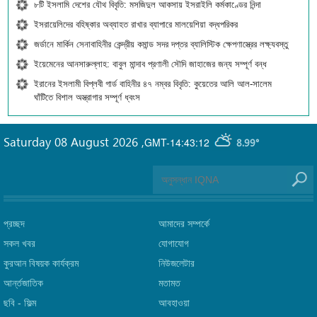
৮টি ইসলামি দেশের যৌথ বিবৃতি: মসজিদুল আকসায় ইসরাইলি কর্মকাণ্ডের নিন্দা
ইসরায়েলিদের বহিষ্কার অব্যাহত রাখার ব্যাপারে মালয়েশিয়া বদ্ধপরিকর
জর্ডানে মার্কিন সেনাবাহিনীর কেন্দ্রীয় কমান্ড সদর দপ্তর ব্যালিস্টিক ক্ষেপণাস্ত্রের লক্ষ্যবস্তু
ইয়েমেনের আনসারুল্লাহ: বাবুল মান্দাব প্রণালী সৌদি জাহাজের জন্য সম্পূর্ণ বন্ধ
ইরানের ইসলামী বিপ্লবী গার্ড বাহিনীর ৪৭ নম্বর বিবৃতি: কুয়েতের আলি আল-সালেম
ঘাঁটিতে বিশাল অস্ত্রাগার সম্পূর্ণ ধ্বংস
Saturday 08 August 2026
,
GMT-14:43:12
8.99°
প্রচ্ছদ
আমাদের সম্পর্কে
সকল খবর
যোগাযোগ
কুরআন বিষয়ক কার্যক্রম
নিউজলেটার
আর্ন্তজাতিক
মতামত
ছবি‎ - ফিল্ম
আবহাওয়া