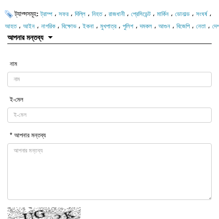
ট্যাগ্সসমূহ:
،
،
،
،
،
،
،
،
،
ট্রাম্প
সফর
দিল্লি
নিহত
রাজধানী
প্রেসিডেন্ট
মার্কিন
ডোনাল্ড
সংঘর্ষ
،
،
،
،
،
،
،
،
،
،
،
আহত
আইন
নাগরিক
বিক্ষোভ
ইকনা
মুখপাত্র
পুলিশ
দমকল
আগুন
বিজেপি
নেতা
দে
আপনার মন্তব্য
নাম
ই-মেল
* আপনার মন্তব্য