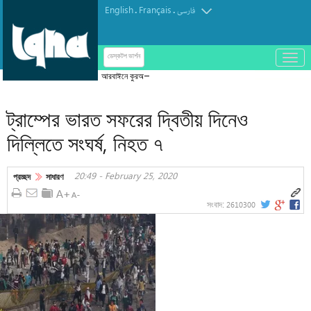
English
Français
.
.
فارسی
باز
ডেস্কটপ ভার্শন
و
আরবাঈনে কুরআনের আলোয় আলোকিত হলেন ৮১ হাজারের
بسته
বেশি জায়ের
کردن
ট্রাম্পের ভারত সফরের দ্বিতীয় দিনেও
منو
দিল্লিতে সংঘর্ষ, নিহত ৭
20:49 - February 25, 2020
প্রচ্ছদ
সাধারণ
2610300
সংবাদ: