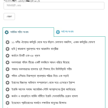
সর্বশেষ সংবাদ
সর্বাধিক পঠিত সংবাদ
১১ দলীয় ঐক্যের কর্মসূচি থেকে সরে দাঁড়াল খেলাফত মজলিস, একক কর্মসূচির ঘোষণা
ছবি | কারবালা মুয়াল্লার পথে আরবাঈন যাত্রীরা
জর্ডানে তিনটি এফ-৩৫ ধ্বংস
দখলদাররা পশ্চিম তীরের একটি মসজিদে আগুন ধরিয়ে দিয়েছে
গাজায় দখলদারদের হামলায় দুই শিশুসহ তিন ফিলিস্তিনি শহীদ
পশ্চিম এশিয়ায় নিরাপত্তা ব্যবস্থার পরিচয় নিয়ে এক লড়াই
ইরানের বিরুদ্ধে অভিযান সম্প্রসারণ থেকে সরে এসেছেন ট্রাম্প
ইরাকি আলেম সমাজ আমেরিকা-সৌদি আগ্রাসনের নিন্দা জানিয়েছে
জর্ডান ও বাহরাইনে মার্কিন ঘাঁটিতে ইরানি সেনাবাহিনীর ড্রোন হামলা
ইয়েমেনে প্রতিরোধের সমর্থনে লক্ষাধিক মানুষের বিক্ষোভ